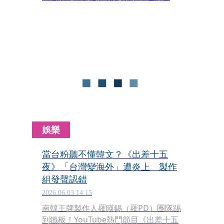
眼裡竟可能不小心看錯成為趣味。一名
在台灣生活已有3年的波蘭籍女子，日
前就在Threads上分享自己過去3年來天
天接觸的捷運路線，竟一直看錯其英文
字母，甚至在腦海中為這條捷運線起了
一個意想不到的綽號。
娛樂
當台粉聽不懂韓文？《出差十五
夜》「台灣變海外」遭炎上 製作
組發聲認錯
2026.06.03 14:15
南韓王牌製作人羅暎錫（羅PD）團隊踢
到鐵板！YouTube熱門節目《出差十五