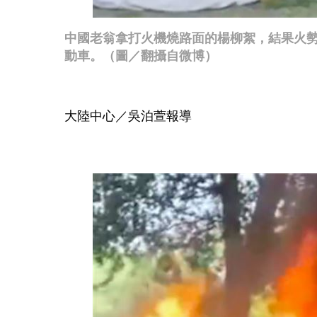
中國老翁拿打火機燒路面的楊柳絮，結果火勢
動車。（圖／翻攝自微博）
大陸中心／吳泊萱報導