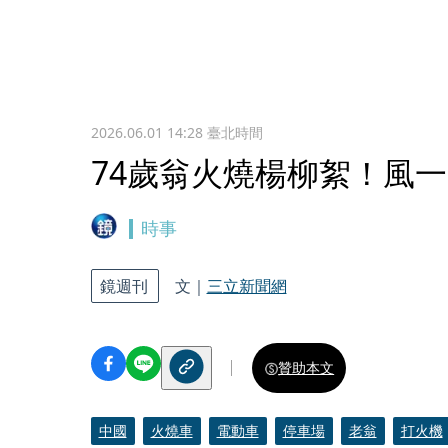
2026.06.01 14:28
臺北時間
74歲翁火燒楊柳絮！風一
時事
鏡週刊
文｜
三立新聞網
贊助本文
中國
火燒車
電動車
停車場
老翁
打火機