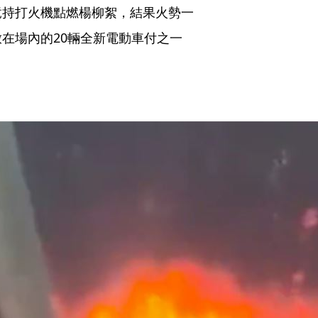
竟持打火機點燃楊柳絮，結果火勢一
在場內的20輛全新電動車付之一