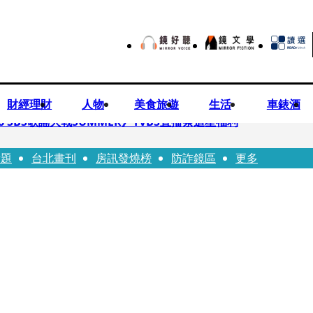
財經理財
人物
美食旅遊
生活
車錶酒
 SBS歌謠大戰SUMMER》TVBS直播祭追星福利
話題
台北畫刊
房訊發燒榜
防詐鏡區
更多
任李文詳接掌兆基屋管2天就喊撤出！
持斷掃把戳女代課老師眼睛大失血近失明