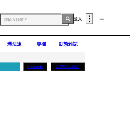
登入
瑪法達
專欄
動態雜誌
訂閱紙本雜誌
Podcasts