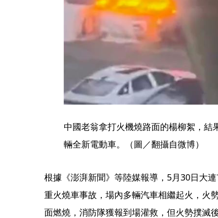
中國老翁拿打火機燒路面的楊柳絮，結果
輛全新電動車。（圖／翻攝自微博）
根據《澎湃新聞》等陸媒報導，5月30日大
重火燒車事故，場內多輛汽車相繼起火，火
面燃燒，消防隊獲報到場灌救，但火勢撲滅後