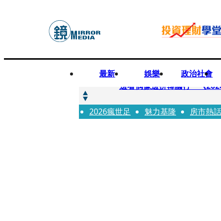
最新
娛樂
政治社會
快訊
邊看偶像邊拚韓國行 《2026
2026瘋世足
快訊
魅力基隆
房市熱
代誌大條火急跳船？ 宏碁派
快訊
一句「請回去坐好」 特教生