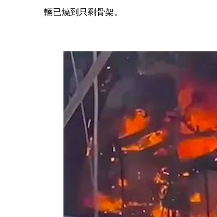
輛已燒到只剩骨架。