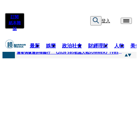
訂閱
登入
紙本雜
誌
最新
娛樂
政治社會
財經理財
人物
美
快訊
邊看偶像邊拚韓國行 《2026 SBS歌謠大戰SUMMER》TVBS直播祭追星福利
快訊
代誌大條火急跳船？ 宏碁派任李文詳接掌兆基屋管2天就喊撤出！
快訊
一句「請回去坐好」 特教生持斷掃把戳女代課老師眼睛大失血近失明