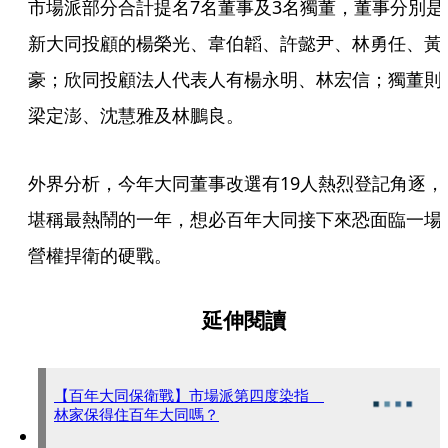
市場派部分合計提名7名董事及3名獨董，董事分別是
新大同投顧的楊榮光、韋伯韜、許懿尹、林勇任、黃
豪；欣同投顧法人代表人有楊永明、林宏信；獨董則
梁定澎、沈慧雅及林鵬良。
外界分析，今年大同董事改選有19人熱烈登記角逐，
堪稱最熱鬧的一年，想必百年大同接下來恐面臨一場
營權捍衛的硬戰。
延伸閱讀
【百年大同保衛戰】市場派第四度染指
林家保得住百年大同嗎？