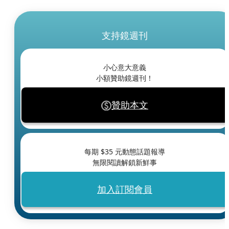
支持鏡週刊
小心意大意義
小額贊助鏡週刊！
贊助本文
每期 $
35
元動態話題報導
無限閱讀解鎖新鮮事
加入訂閱會員