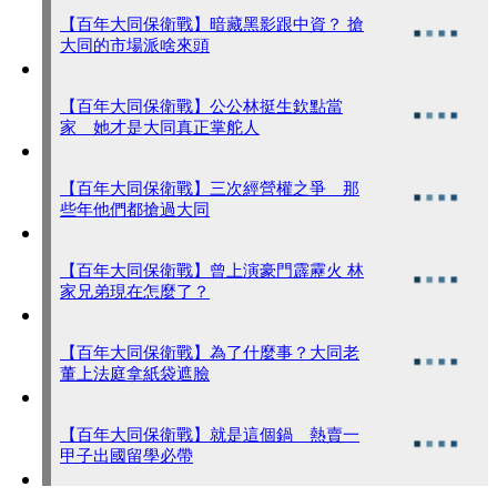
【百年大同保衛戰】暗藏黑影跟中資？ 搶
大同的市場派啥來頭
【百年大同保衛戰】公公林挺生欽點當
家 她才是大同真正掌舵人
【百年大同保衛戰】三次經營權之爭 那
些年他們都搶過大同
【百年大同保衛戰】曾上演豪門霹靂火 林
家兄弟現在怎麼了？
【百年大同保衛戰】為了什麼事？大同老
董上法庭拿紙袋遮臉
【百年大同保衛戰】就是這個鍋 熱賣一
甲子出國留學必帶