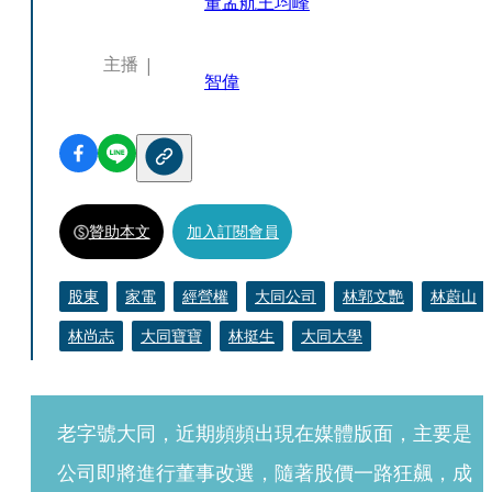
董孟航
王均峰
主播
智偉
贊助本文
加入訂閱會員
股東
家電
經營權
大同公司
林郭文艷
林蔚山
林尚志
大同寶寶
林挺生
大同大學
老字號大同，近期頻頻出現在媒體版面，主要是
公司即將進行董事改選，隨著股價一路狂飆，成