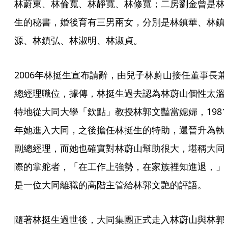
林蔚東、林倫寬、林靜寬、林修寬；二房劉金曾是林
生的秘書，婚後育有三男兩女，分別是林鎮華、林鎮
源、林鎮弘、林淑明、林淑貞。
2006年林挺生宣布請辭，由兒子林蔚山接任董事長兼
總經理職位，據傳，林挺生過去認為林蔚山個性太溫
特地從大同大學「欽點」教授林郭文豔當媳婦，1981
年她進入大同，之後擔任林挺生的特助，還晉升為執
副總經理，而她也確實對林蔚山幫助很大，堪稱大同
際的掌舵者，「在工作上強勢，在家族裡知進退，」
是一位大同離職的高階主管給林郭文艷的評語。
隨著林挺生過世後，大同集團正式走入林蔚山與林郭