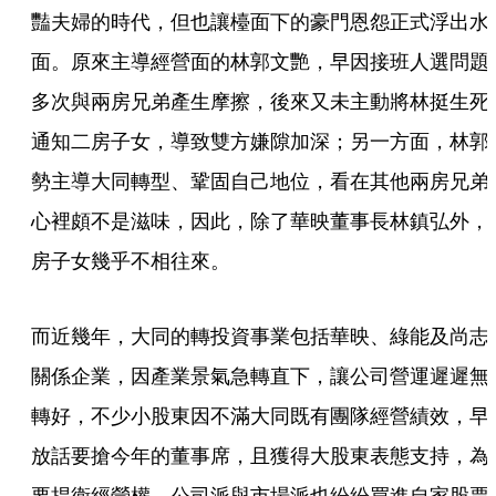
豔夫婦的時代，但也讓檯面下的豪門恩怨正式浮出水
面。原來主導經營面的林郭文艷，早因接班人選問題
多次與兩房兄弟產生摩擦，後來又未主動將林挺生死
通知二房子女，導致雙方嫌隙加深；另一方面，林郭
勢主導大同轉型、鞏固自己地位，看在其他兩房兄弟
心裡頗不是滋味，因此，除了華映董事長林鎮弘外，
房子女幾乎不相往來。
而近幾年，大同的轉投資事業包括華映、綠能及尚志
關係企業，因產業景氣急轉直下，讓公司營運遲遲無
轉好，不少小股東因不滿大同既有團隊經營績效，早
放話要搶今年的董事席，且獲得大股東表態支持，為
要捍衛經營權，公司派與市場派也紛紛買進自家股票