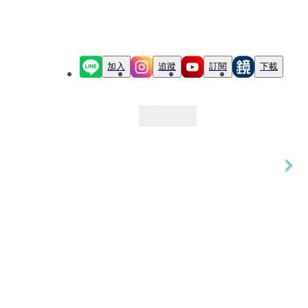
加入
追蹤
訂閱
下載
最新文章