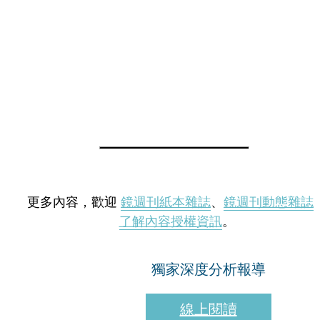
更多內容，歡迎
鏡週刊紙本雜誌
、
鏡週刊動態雜誌
了解內容授權資訊
。
獨家深度分析報導
線上閱讀