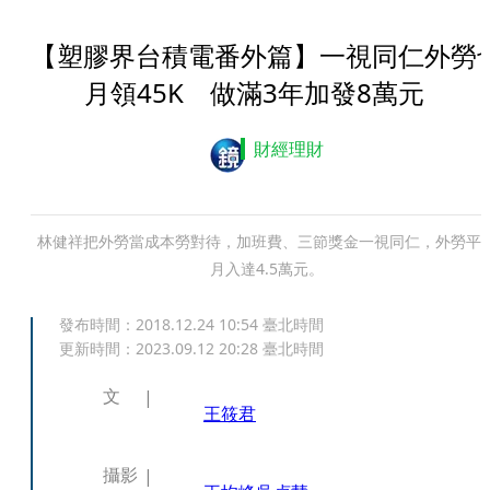
【塑膠界台積電番外篇】一視同仁外勞
月領45K 做滿3年加發8萬元
財經理財
林健祥把外勞當成本勞對待，加班費、三節獎金一視同仁，外勞平
月入達4.5萬元。
發布時間：
2018.12.24 10:54
臺北時間
更新時間：
2023.09.12 20:28
臺北時間
文
王筱君
攝影