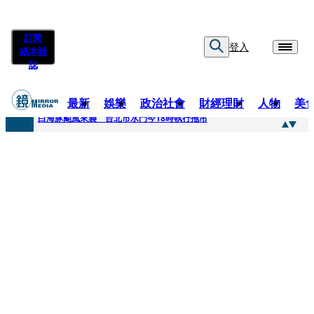
訂閱
登入
紙本雜
誌
最新
娛樂
政治社會
財經理財
人物
美
快訊
白海豚颱風來襲 台北市水門今18時執行拖吊
快訊
AKIRA台北唱到一半突收兒子告白「爸爸I LOVE YOU」 驚喜林志玲同步曝光父親節「披薩蛋糕」
快訊
獨家／TWICE Mina一進華山「天空秒變臉」！ONCE狂風暴雨死守 畫面曝光2.5萬人笑翻