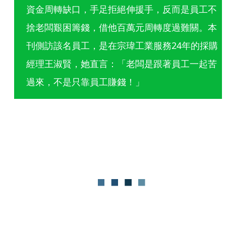
資金周轉缺口，手足拒絕伸援手，反而是員工不
捨老闆艱困籌錢，借他百萬元周轉度過難關。本
刊側訪該名員工，是在宗瑋工業服務24年的採購
經理王淑賢，她直言：「老闆是跟著員工一起苦
過來，不是只靠員工賺錢！」