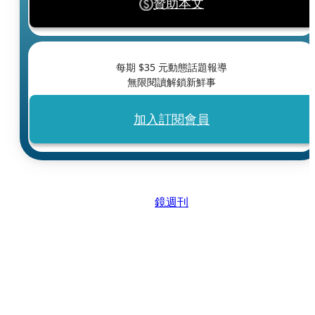
贊助本文
每期 $
35
元動態話題報導
無限閱讀解鎖新鮮事
加入訂閱會員
鏡週刊