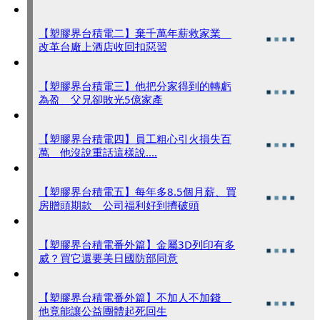
【塑膠界台積電二】棄千萬年薪救家業
改革台廠上酒店收回扣惡習
【塑膠界台積電三】他把分家得到的轉虧
為盈 父兄卻敗光5億家產
【塑膠界台積電四】員工粗心引火損失百
萬 他沒說重話這樣說....
【塑膠界台積電五】每年多8.5個月薪、買
房贈頭期款 公司福利好到擠破頭
【塑膠界台積電番外篇】金屬3D列印有多
威？買它還要美日國防部同意
【塑膠界台積電番外篇】不加人不加錢
他竟能讓公益團體起死回生