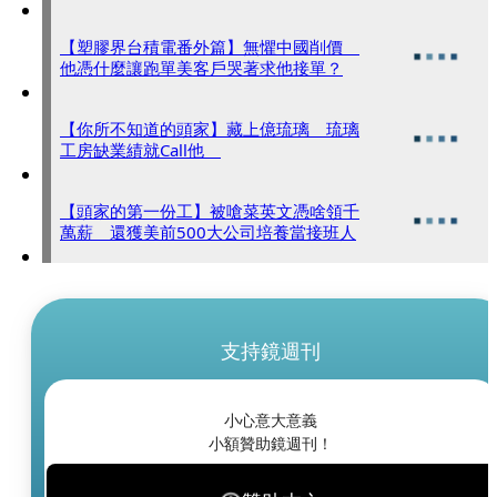
【塑膠界台積電番外篇】無懼中國削價
他憑什麼讓跑單美客戶哭著求他接單？
【你所不知道的頭家】藏上億琉璃 琉璃
工房缺業績就Call他
【頭家的第一份工】被嗆菜英文憑啥領千
萬薪 還獲美前500大公司培養當接班人
支持鏡週刊
小心意大意義
小額贊助鏡週刊！