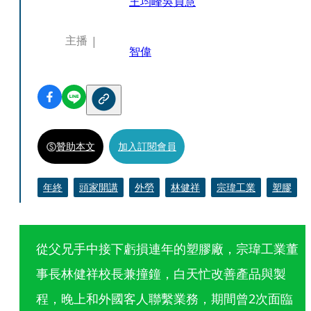
王均峰
吳貞慧
主播
智偉
贊助本文
加入訂閱會員
年終
頭家開講
外勞
林健祥
宗瑋工業
塑膠
從父兄手中接下虧損連年的塑膠廠，宗瑋工業董
事長林健祥校長兼撞鐘，白天忙改善產品與製
程，晚上和外國客人聯繫業務，期間曾2次面臨