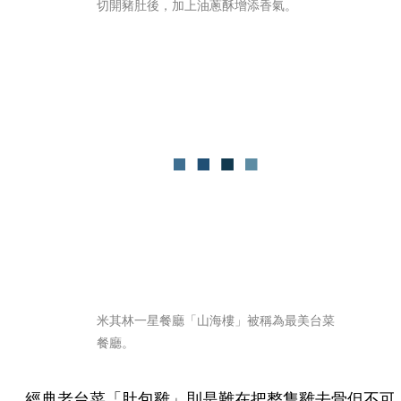
切開豬肚後，加上油蔥酥增添香氣。
米其林一星餐廳「山海樓」被稱為最美台菜
餐廳。
經典老台菜「肚包雞」則是難在把整隻雞去骨但不可