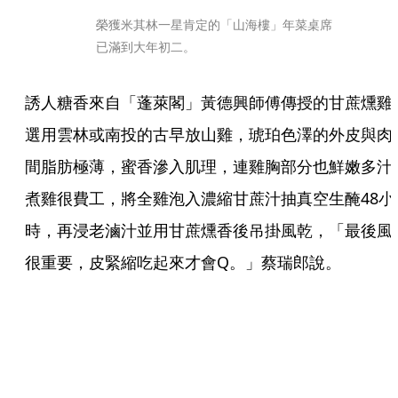
榮獲米其林一星肯定的「山海樓」年菜桌席
已滿到大年初二。
誘人糖香來自「蓬萊閣」黃德興師傅傳授的甘蔗燻雞
選用雲林或南投的古早放山雞，琥珀色澤的外皮與肉
間脂肪極薄，蜜香滲入肌理，連雞胸部分也鮮嫩多汁
煮雞很費工，將全雞泡入濃縮甘蔗汁抽真空生醃48小
時，再浸老滷汁並用甘蔗燻香後吊掛風乾，「最後風
很重要，皮緊縮吃起來才會Q。」蔡瑞郎說。