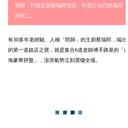
朝聖，行政主廚蔡瑞郎笑說，年菜訂位已經滿席
到初二。
有30多年老經驗、人稱「郎師」的主廚蔡瑞郎，端出
的第一道鎮店之寶，就是集合6道老師傅手路菜的「
海豪華拼盤」，澎湃氣勢立刻震懾全場。