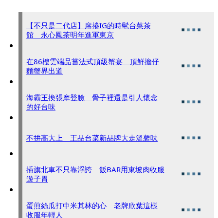
【不只是二代店】席捲IG的時髦台菜茶
館 永心鳳茶明年進軍東京
在86樓雲端品嘗法式頂級蟹宴 頂鮮擔仔
麵蟹界出道
海霸王換張摩登臉 骨子裡還是引人懷念
的好台味
不拚高大上 王品台菜新品牌大走溫馨味
插旗北車不只靠浮誇 飯BAR用東坡肉收服
遊子胃
蛋煎絲瓜打中米其林的心 老牌欣葉這樣
收服年輕人