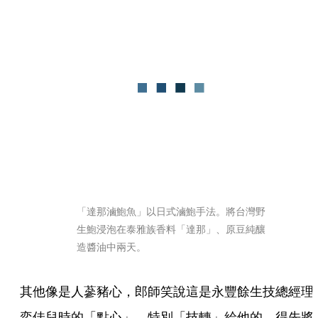
「達那滷鮑魚」以日式滷鮑手法。將台灣野
生鮑浸泡在泰雅族香料「達那」、原豆純釀
造醬油中兩天。
其他像是人蔘豬心，郎師笑說這是永豐餘生技總經理
奕佳兒時的「點心」，特別「技轉」給他的。得先將