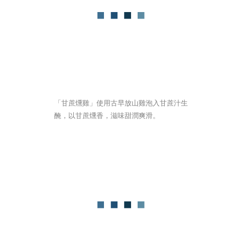
「甘蔗燻雞」使用古早放山雞泡入甘蔗汁生
醃，以甘蔗燻香，滋味甜潤爽滑。