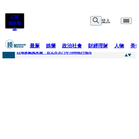
訂閱
登入
紙本雜
誌
最新
娛樂
政治社會
財經理財
人物
美
快訊
白海豚颱風來襲 台北市水門今18時執行拖吊
快訊
AKIRA台北唱到一半突收兒子告白「爸爸I LOVE YOU」 驚喜林志玲同步曝光父親節「披薩蛋糕」
快訊
獨家／TWICE Mina一進華山「天空秒變臉」！ONCE狂風暴雨死守 畫面曝光2.5萬人笑翻