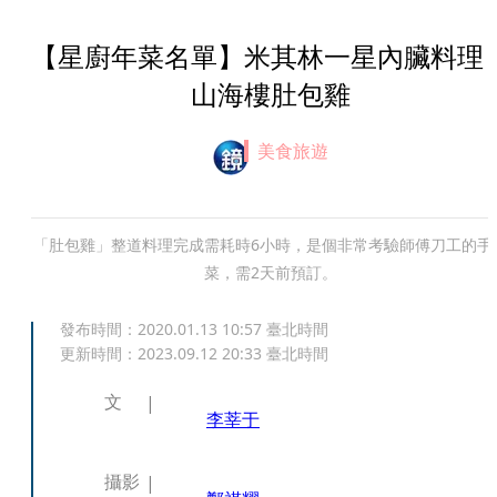
【星廚年菜名單】米其林一星內臟料
山海樓肚包雞
美食旅遊
「肚包雞」整道料理完成需耗時6小時，是個非常考驗師傅刀工的手
菜，需2天前預訂。
發布時間：
2020.01.13 10:57
臺北時間
更新時間：
2023.09.12 20:33
臺北時間
文
李莘于
攝影