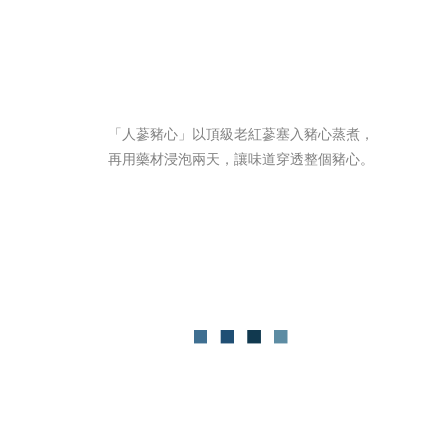
「人蔘豬心」以頂級老紅蔘塞入豬心蒸煮，
再用藥材浸泡兩天，讓味道穿透整個豬心。