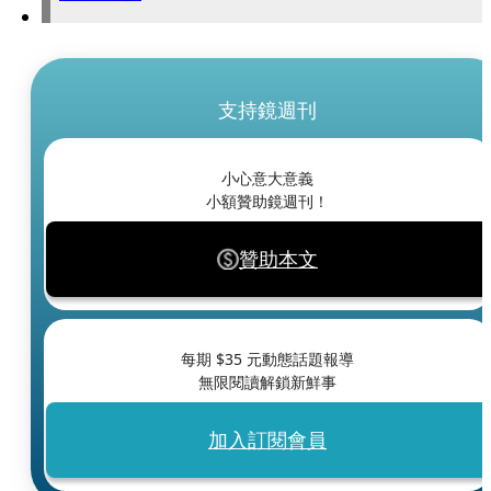
支持鏡週刊
小心意大意義
小額贊助鏡週刊！
贊助本文
每期 $
35
元動態話題報導
無限閱讀解鎖新鮮事
加入訂閱會員