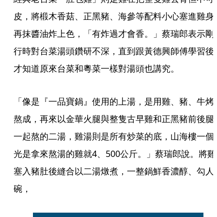
皮，將椴木香菇、正黑豬、海參等配料小心塞進雞身
再抹醬油炸上色，「有炸過才會香。」蔡瑞郎表示剛
行時對台菜湯頭鑽研不深，直到跟黃德興師傅學習後
才知道原來台菜和粵菜一樣對湯頭也講究。
「像是『一品寶鍋』使用的上湯，是用雞、豬、牛烤
熬成，再來以金華火腿與整隻古早雞和正黑豬前後腿
一起熬的二湯，雞湯則是所有炒菜的底，山海樓一個
光是拿來熬湯的雞就4、500公斤。」蔡瑞郎說。將雞
塞入豬肚後縫合以二湯燉煮，一整鍋鮮香濃醇、勾人
碗，