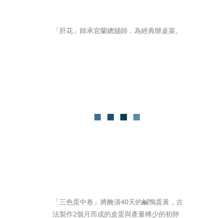
「肝花」師承宜蘭總舖師，為經典辦桌菜。
「三色蛋中卷」將醃漬40天的鹹鴨蛋黃，古
法製作2個月而成的皮蛋與產量稀少的初卵