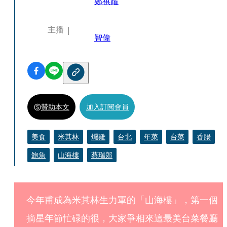
鄭祺耀
主播
智偉
贊助本文
加入訂閱會員
美食
米其林
燻雞
台北
年菜
台菜
香腸
鮑魚
山海樓
蔡瑞郎
今年甫成為米其林生力軍的「山海樓」，第一個
摘星年節忙碌的很，大家爭相來這最美台菜餐廳