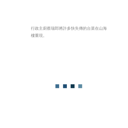
行政主廚蔡瑞郎將許多快失傳的台菜在山海
樓重現。