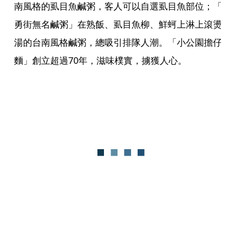
南風格的虱目魚鹹粥，客人可以自選虱目魚部位；「
勇街無名鹹粥」在熟飯、虱目魚柳、鮮蚵上淋上滾燙
湯的台南風格鹹粥，總吸引排隊人潮。「小公園擔仔
麵」創立超過70年，滋味樸實，擄獲人心。