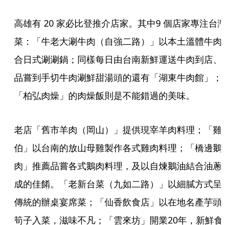
高雄有 20 家必比登推介店家。其中9 個店家專注台
菜：「牛老大涮牛肉（自強二路）」以本土溫體牛肉
合日式涮涮鍋；同樣每日由台南新鮮運送牛肉到店、
品嘗到手切牛肉涮鮮甜湯頭的還有「湖東牛肉館」；
「柏弘肉燥」的肉燥飯則是不能錯過的美味。
老店「舊市羊肉（岡山）」提供現宰羊肉料理；「雞
伯」以台南的放山母雞製作各式雞肉料理；「橋邊鵝
肉」推薦品嘗各式鵝肉料理，及以自煉鵝油結合油蔥
成的佳餚。「老新台菜（九如二路）」以細膩方式呈
傳統的辦桌宴席菜；「仙香飲食店」以在地名產芋頭
筍子入菜，滋味不凡；「雲來坊」開業20年，新鮮食