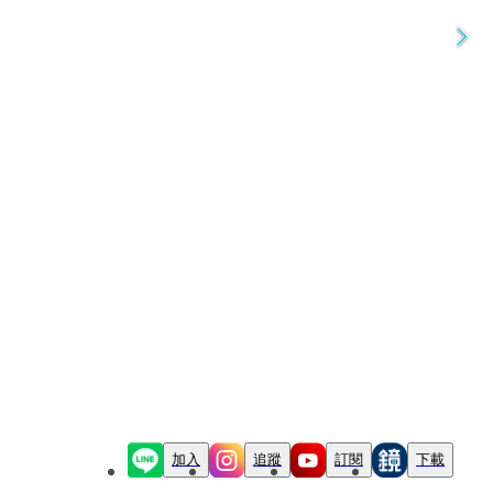
加入
追蹤
訂閱
下載