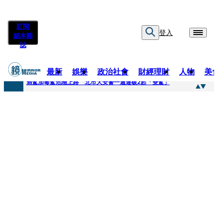
訂閱
登入
紙本雜
誌
最新
娛樂
政治社會
財經理財
人物
美
快訊
酒駕加毒駕危險上路 北市大安警一週連破2起「雙駕」
快訊
Ozone黃文廷、FEniX夏浦洋組「神隊友」 邱以太、林亭莉熱血狂奔殺青淚崩
快訊
AKIRA台北唱到一半突收兒子告白「爸爸I LOVE YOU」 驚喜林志玲同步曝光父親節「披薩蛋糕」