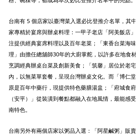
粉、碗粿等，都成為本次必比登推介名單中的亮點。
台南有 5 個店家以臺灣菜入選必比登推介名單，其中
家專精於宴席與辦桌料理：一甲子老店「阿美飯店」
注提供經典宴席料理以及百年老菜；「東香台菜海味
理」由擔任總舖師30年的大廚掌舵，以許多在地食材
烹調經典辦桌台菜及創新美食；「筑馨」居位於老宅
內，以無菜單套餐，呈現台灣辦桌文化。而「博仁堂
原是百年中藥行，現提供特色藥膳湯盅；「府城食府
（安平）」從裝潢到餐點都融入在地風情，最能感受
南特色。
台南另外有兩個店家以粥品入選：「阿星鹹粥」販賣