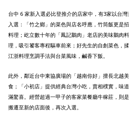
台中 6 家新入選必比登推介的店家中，有3家以台灣
入選：「竹之鄉」的菜色與店名呼應，竹筒飯更是招
料理；屹立數十年的「鳳記鵝肉」老店的美味鵝肉料
理，吸引饕客專程驅車前來；好先生的自創菜色，揉
江浙料理烹調手法與台菜風味，鹹香下飯。
此外，鄰近台中東協廣場的「越南你好」擅長北越美
食；「小初店」提供經典台灣小吃，賣相樸實，味道
滿驚喜。經營超過一甲子的客家菜餐廳牛稼莊，則是
搬遷至新的店面後，再次入選。