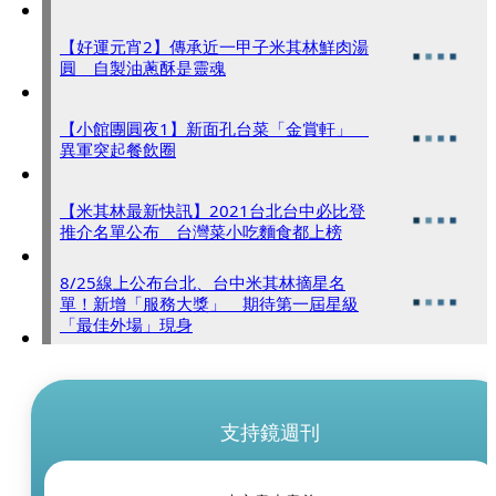
【好運元宵2】傳承近一甲子米其林鮮肉湯
圓 自製油蔥酥是靈魂
【小館團圓夜1】新面孔台菜「金賞軒」
異軍突起餐飲圈
【米其林最新快訊】2021台北台中必比登
推介名單公布 台灣菜小吃麵食都上榜
8/25線上公布台北、台中米其林摘星名
單！新增「服務大獎」 期待第一屆星級
「最佳外場」現身
支持鏡週刊