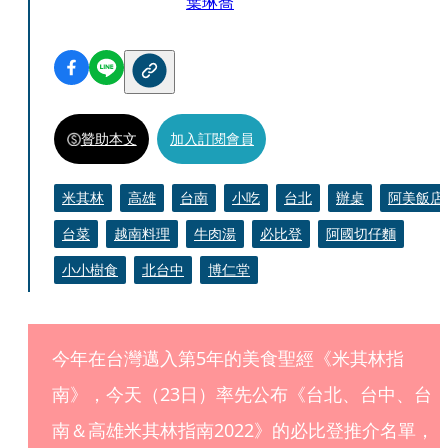
葉琳喬
贊助本文
加入訂閱會員
米其林
高雄
台南
小吃
台北
辦桌
阿美飯店
台菜
越南料理
牛肉湯
必比登
阿國切仔麵
小小樹食
北台中
博仁堂
今年在台灣邁入第5年的美食聖經《米其林指
南》，今天（23日）率先公布《台北、台中、台
南＆高雄米其林指南2022》的必比登推介名單，