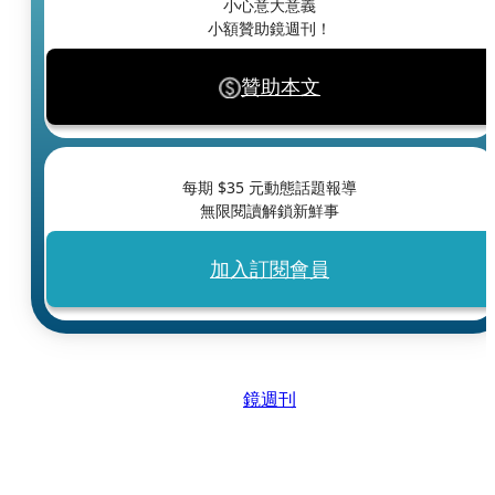
小心意大意義
小額贊助鏡週刊！
贊助本文
每期 $
35
元動態話題報導
無限閱讀解鎖新鮮事
加入訂閱會員
鏡週刊