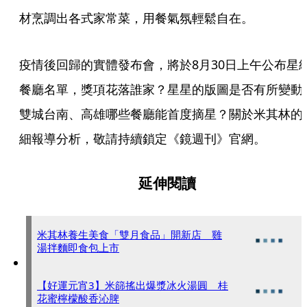
材烹調出各式家常菜，用餐氣氛輕鬆自在。
疫情後回歸的實體發布會，將於8月30日上午公布星
餐廳名單，獎項花落誰家？星星的版圖是否有所變動
雙城台南、高雄哪些餐廳能首度摘星？關於米其林的
細報導分析，敬請持續鎖定《鏡週刊》官網。
延伸閱讀
米其林養生美食「雙月食品」開新店 雞
湯拌麵即食包上市
【好運元宵3】米篩搖出爆漿冰火湯圓 桂
花蜜檸檬酸香沁脾