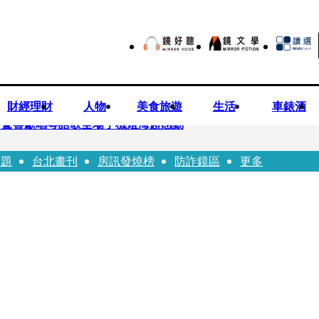
財經理財
人物
美食旅遊
生活
車錶酒
 驚喜獻唱粵語歌全場手機燈海超感動
話題
台北畫刊
房訊發燒榜
防詐鏡區
更多
龍建議小資族這樣配置ETF
持農產原料「標示原產國」入法