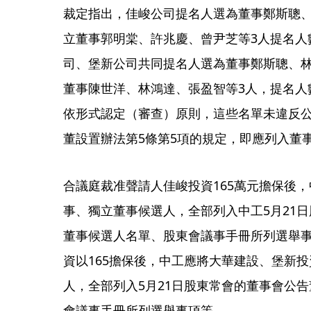
裁定指出，佳峻公司提名人選為董事鄭斯聰、
立董事郭明棠、許兆慶、曾尹芝等3人提名人
司、堡新公司共同提名人選為董事鄭斯聰、林
董事陳世洋、林鴻達、張盈智等3人，提名人
依形式認定（審查）原則，這些名單未違反公司
董設置辦法第5條第5項的規定，即應列入董
合議庭裁准聲請人佳峻投資165萬元擔保後
事、獨立董事候選人，全部列入中工5月21
董事候選人名單、股東會議事手冊所列選舉
資以165擔保後，中工應將大華建設、堡新
人，全部列入5月21日股東常會的董事會公
會議事手冊所列選舉事項等。