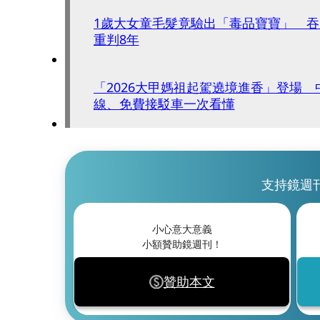
1歲大女童毛髮竟驗出「毒品寶寶」 
重判8年
「2026大甲媽祖起駕遶境進香」登場
線、免費接駁車一次看懂
支持鏡週
小心意大意義
小額贊助鏡週刊！
贊助本文