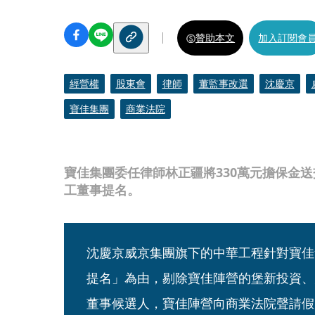
贊助本文
加入訂閱會
經營權
股東會
律師
董監事改選
沈慶京
寶佳集團
商業法院
寶佳集團委任律師林正疆將330萬元擔保金
工董事提名。
沈慶京威京集團旗下的中華工程針對寶佳
提名」為由，剔除寶佳陣營的堡新投資、
董事候選人，寶佳陣營向商業法院聲請假