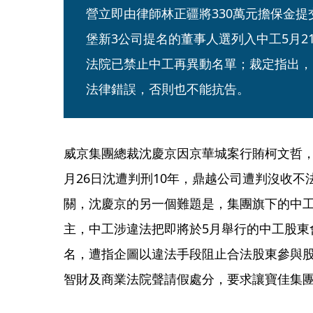
營立即由律師林正疆將330萬元擔保金
堡新3公司提名的董事人選列入中工5月2
法院已禁止中工再異動名單；裁定指出，
法律錯誤，否則也不能抗告。
威京集團總裁沈慶京因京華城案行賄柯文哲，
月26日沈遭判刑10年，鼎越公司遭判沒收不
關，沈慶京的另一個難題是，集團旗下的中
主，中工涉違法把即將於5月舉行的中工股東
名，遭指企圖以違法手段阻止合法股東參與
智財及商業法院聲請假處分，要求讓寶佳集