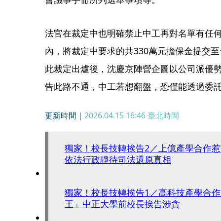
法官在裁定中也明確禁止中工再對名單有任
內，將裁定中要求的共330萬元擔保金提交
此裁定出爐後，沈慶京陣營企圖以公司派優
告此路不通，中工若想翻盤，恐僅能透過委
更新時間｜
2026.04.15 16:46
臺北時間
獨家！校長技轉挨告2／上億產學合作
依法行政靜待司法還原真相
獨家！校長技轉挨告1／高科技產學合
王」中正大學前校長挨告涉貪