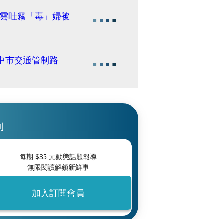
吞雲吐霧「毒」婦被
 中市交通管制路
刊
每期 $
35
元動態話題報導
無限閱讀解鎖新鮮事
加入訂閱會員