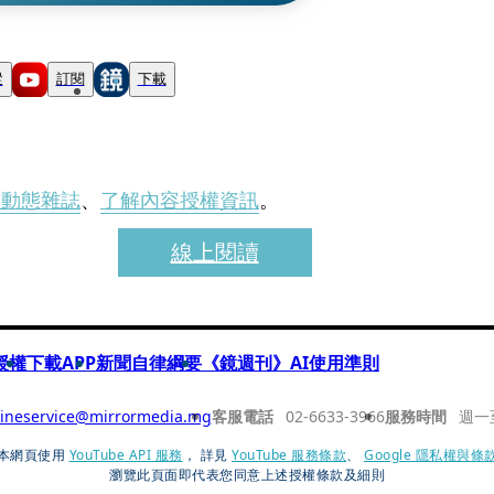
蹤
訂閱
下載
刊動態雜誌
、
了解內容授權資訊
。
線上閱讀
授權
下載APP
新聞自律綱要
《鏡週刊》AI使用準則
ineservice@mirrormedia.mg
客服電話
02-6633-3966
服務時間
週一
本網頁使用
YouTube API 服務
， 詳見
YouTube 服務條款
、
Google 隱私權與條
瀏覽此頁面即代表您同意上述授權條款及細則