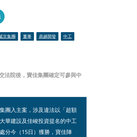
員
威京集團
董事
鼎越開發
中工
送交法院後，寶佳集團確定可參與中
集團入主案，涉及違法以「超額
大華建設及佳峻投資提名的中工
處分今（15日）獲勝，寶佳陣