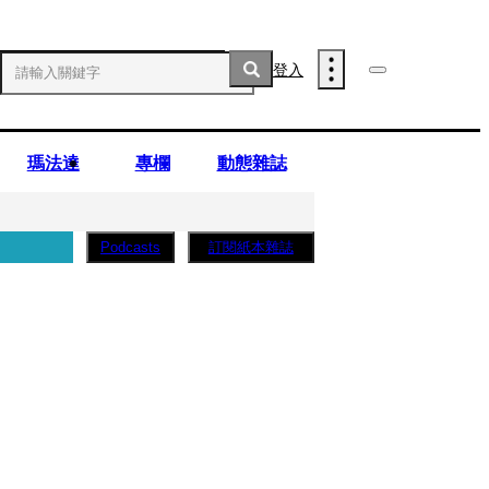
登入
瑪法達
專欄
動態雜誌
訂閱紙本雜誌
Podcasts