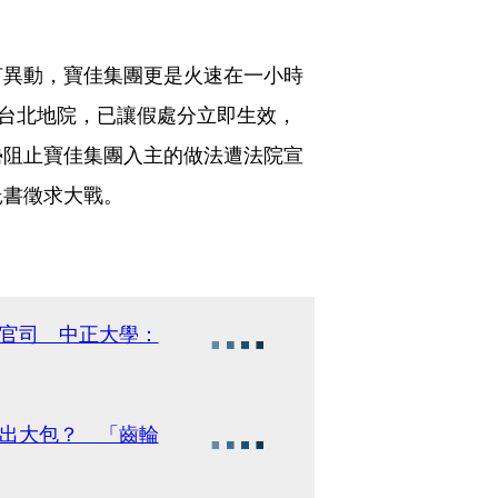
何異動，寶佳集團更是火速在一小時
至台北地院，已讓假處分立即生效，
勢阻止寶佳集團入主的做法遭法院宣
託書徵求大戰。
惹官司 中正大學：
作出大包？ 「齒輪