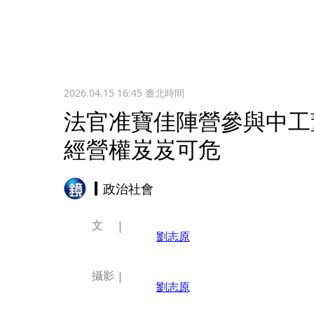
2026.04.15 16:45
臺北時間
法官准寶佳陣營參與中工
經營權岌岌可危
政治社會
文
劉志原
攝影
劉志原