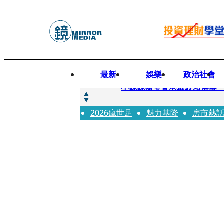
最新
娛樂
政治社會
快訊
小魏魏嘉瑩香港最終站落幕
2026瘋世足
快訊
魅力基隆
房市熱
台股明年有望挑戰5萬 杜金
快訊
杜絕洗產地疑慮 張嘉郡堅