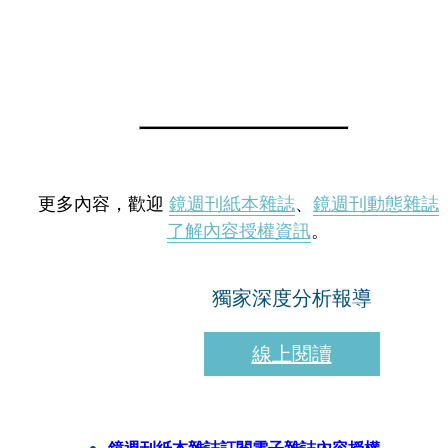
更多內容，歡迎
鏡週刊紙本雜誌
、
鏡週刊動態雜誌
了解內容授權資訊
。
獨家深度分析報導
線上閱讀