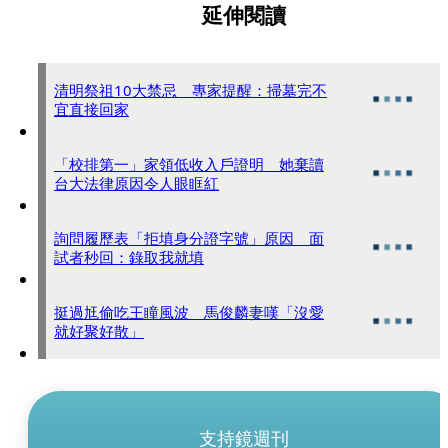
延伸閱讀
清明祭祖10大禁忌 專家提醒：掃墓完不
宜直接回家
「校排第一」家領低收入戶證明 她棄讀
台大法律原因令人眼眶紅
詢問履歷表「拒填身分證字號」原因 面
試者秒回：錄取我就填
挺過尪偷吃王瞳風波 馬俊麟妻嘆「沒愛
就好聚好散」
支持鏡週刊