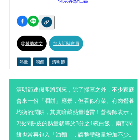
何宗昇
彭仁義
贊助本文
加入訂閱會員
熱量
潤餅
清明節
清明節連假即將到來，除了掃墓之外，不少家庭
會來一份「潤餅」應景，但看似有菜、有肉營養
均衡的潤餅，其實暗藏熱量地雷！營養師表示，
2張潤餅皮的熱量就等於3分之1碗白飯，南部潤
餅也常再包入「油麵」，讓整體熱量增加不少。