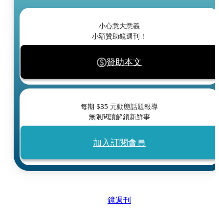
小心意大意義
小額贊助鏡週刊！
贊助本文
每期 $
35
元動態話題報導
無限閱讀解鎖新鮮事
加入訂閱會員
鏡週刊