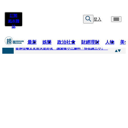
訂閱
登入
紙本雜
誌
最新
娛樂
政治社會
財經理財
人物
美
快訊
姜厚任曝女友前夫是好友 護愛嗆小三爆料「你在講三小」
快訊
劉畊宏將登《披荊斬棘》call周杰倫求救 周董「3字建議」他無奈：這不是健美比賽！
快訊
【台中戰局特輯】何欣純支持度暴增 藍營民調老劇本急救援