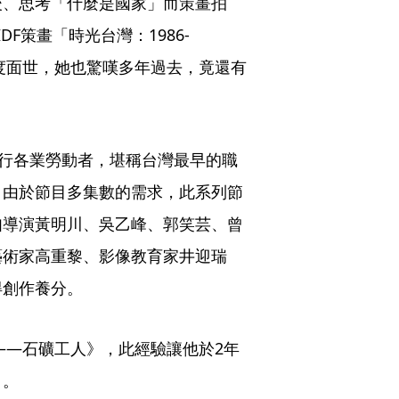
後、思考「什麼是國家」而策畫拍
F策畫「時光台灣：1986-
再度面世，她也驚嘆多年過去，竟還有
各行各業勞動者，堪稱台灣最早的職
。由於節目多集數的需求，此系列節
如導演黃明川、吳乙峰、郭笑芸、曾
藝術家高重黎、影像教育家井迎瑞
得創作養分。
——石礦工人》，此經驗讓他於2年
》。