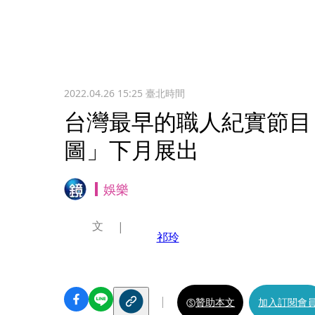
2022.04.26 15:25
臺北時間
台灣最早的職人紀實節目
圖」下月展出
娛樂
文
祁玲
贊助本文
加入訂閱會