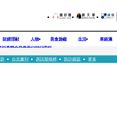
財經理財
人物
美食旅遊
生活
車錶酒
師供養義父黃金全入四大庫房
話題
台北畫刊
房訊發燒榜
防詐鏡區
更多
視預算」 盼在野三思：改凍結處理受質疑項目
先鬼》回桃影娘家 《長安的荔枝》桃影加映一票難求