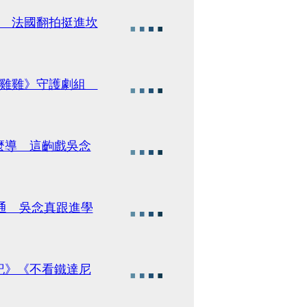
！ 法國翻拍挺進坎
《雞雞》守護劇組
麼導 這齣戲吳念
耶通 吳念真跟進學
記》《不看鐵達尼