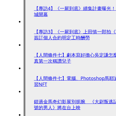
【專訪4】《一屍到底》續集計畫曝光
城開幕
【專訪3】《一屍到底》上田慎一郎拍
簽訂個人合約明定工時酬勞
【人間條件七】劇本寫好擔心吳定謙怎
真第一次稱讚兒子
【人間條件七】電腦、Photoshop馬
習NFT
錯過金馬奇幻影展別扼腕 《大尉叛逃
號的男人》將在台上映