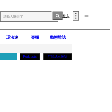
登入
瑪法達
專欄
動態雜誌
訂閱紙本雜誌
Podcasts