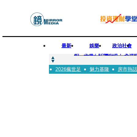
最新
娛樂
政治社會
快訊
創「互道」詐騙慈濟！ 女律
2026瘋世足
快訊
魅力基隆
房市熱
前時力黨魁表態「反對刪公
快訊
六強片齊聚桃影 小薰《祖