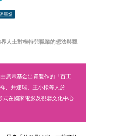
游堅煜
業界人士對模特兒職業的想法與觀
映由廣電基金出資製作的「百工
祥、井迎瑞、王小棣等人於
展覽形式在國家電影及視聽文化中心