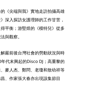
峰的《尖端與我》實地走訪拍攝高雄
使》深入探訪女護理師的工作甘苦，
取得平衡；游堅煜的《模特兒》從多
想法與觀察。
捉解嚴前後台灣社會的勞動狀況與時
0年代末興起的Disco DJ；高重黎的
推、麥人杰、鄭問、老瓊和敖幼祥等
德昌、作家張大春亦出現該集節目