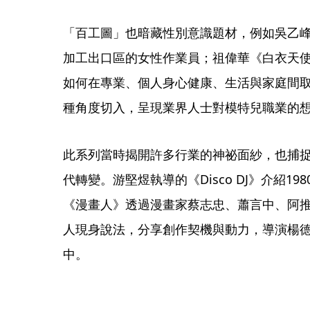
「百工圖」也暗藏性別意識題材，例如吳乙
加工出口區的女性作業員；祖偉華《白衣天
如何在專業、個人身心健康、生活與家庭間
種角度切入，呈現業界人士對模特兒職業的
此系列當時揭開許多行業的神祕面紗，也捕
代轉變。游堅煜執導的《Disco DJ》介紹198
《漫畫人》透過漫畫家蔡志忠、蕭言中、阿
人現身說法，分享創作契機與動力，導演楊
中。