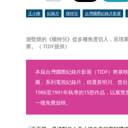
王小棣
紀錄片
模特兒
台灣國際紀錄片影展
游堅煜的《模特兒》從多種角度切入，呈現
察。（ TIDF提供）
本屆台灣國際紀錄片影展（TIDF）將展
圖」系列電視紀錄片，精選黃明川、曾壯
1986至1991年執導的15部作品，以
一樓免費放映。