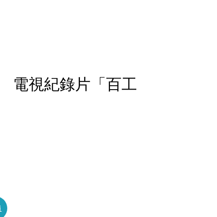
 電視紀錄片「百工
員