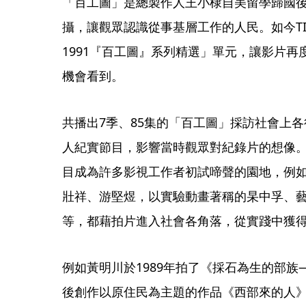
「百工圖」是總製作人王小棣自美留學歸國
攝，讓觀眾認識從事基層工作的人民。如今TID
1991『百工圖』系列精選」單元，讓影片
機會看到。
共播出7季、85集的「百工圖」採訪社會上
人紀實節目，影響當時觀眾對紀錄片的想像
目成為許多影視工作者初試啼聲的園地，例
壯祥、游堅煜，以實驗動畫著稱的杲中孚、
等，都藉拍片進入社會各角落，從實踐中獲
例如黃明川於1989年拍了《採石為生的部族
後創作以原住民為主題的作品《西部來的人