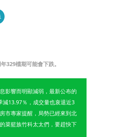
員
年329檔期可能會下跌。
息影響而明顯減弱，最新公布的
13.97％，成交量也衰退近3
房市專家提醒，局勢已經來到北
的菜籃族竹科太太們，要趕快下