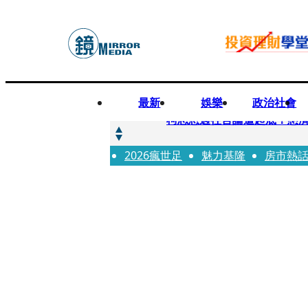
最新
娛樂
政治社會
快訊
柯志恩過往言論遭起底！慈濟
2026瘋世足
快訊
魅力基隆
房市熱
善款不是私房錢！慈濟採購疫
快訊
王凱靈堂遺照曝！選用3年前