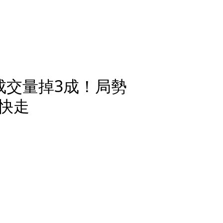
成交量掉3成！局勢
快走