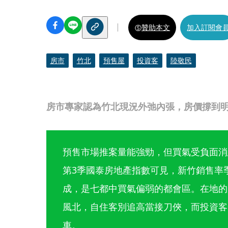
贊助本文
加入訂閱會
房市
竹北
預售屋
投資客
陸敬民
房市專家認為竹北現況外弛內張，房價撐到明
預售市場推案量能強勁，但買氣受負面消
第3季國泰房地產指數可見，新竹銷售率季減
成，是七都中買氣偏弱的都會區。在地的
風北，自住客別追高當接刀俠，而投資客
車。