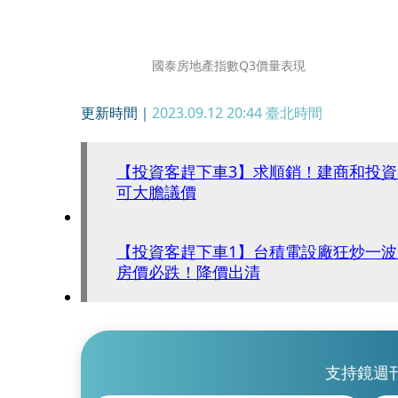
國泰房地產指數Q3價量表現
更新時間｜
2023.09.12 20:44
臺北時間
【投資客趕下車3】求順銷！建商和投
可大膽議價
【投資客趕下車1】台積電設廠狂炒一
房價必跌！降價出清
支持鏡週