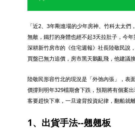
「近2、3年剛進場的少年房神、竹科太太們
無敵，鐵打的身體也經不起3天拉肚子，今年
深耕新竹房市的《住宅週報》社長陸敬民說，
買盤已無力追價，房市黑天鵝亂飛，他建議
陸敬民形容竹北的現況是「外弛內張」，表
價撐到明年329檔期會下跌，預期將有個案
客要趕快下車，一旦違背投資紀律，翻船就離
1、出貨手法--翹翹板