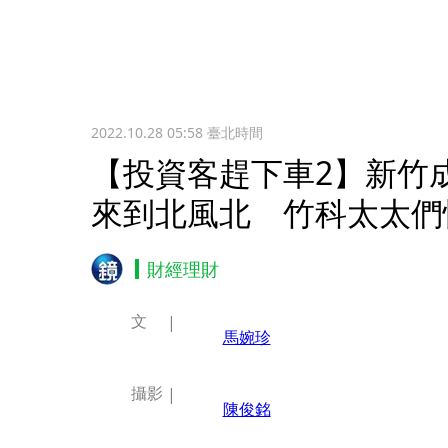
2022.10.28 05:58
臺北時間
【投資客趕下車2】新竹
來到北風北 竹科太太們
財經理財
文
馬婉珍
攝影
陳俊銘