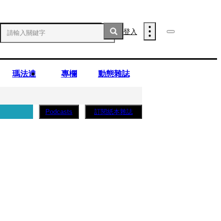
登入
瑪法達
專欄
動態雜誌
訂閱紙本雜誌
Podcasts
子