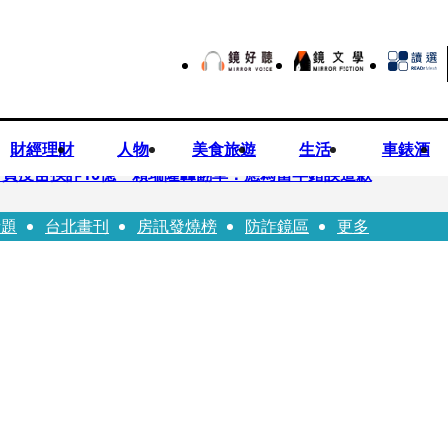
財經理財
人物
美食旅遊
生活
車錶酒
買疫苗挨詐10億 賴瑞隆轟翻車：應為當年錯誤道歉
話題
台北畫刊
房訊發燒榜
防詐鏡區
更多
苗被騙10億沒報案遭炎上 基金會緊急說明
「白衣燦笑照」背後故事洋蔥超大顆... 70歲媽媽打破禁忌送愛