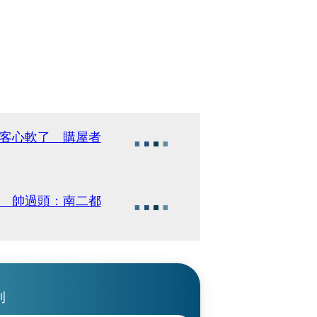
資客心軟了 購屋者
波 帥過頭：南二都
刊