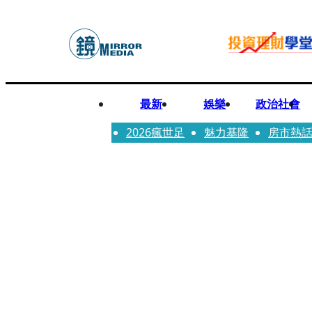
最新
娛樂
政治社會
2026瘋世足
魅力基隆
房市熱