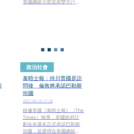
美國總統川普宣布雙方已簽
署和平計畫第一階段，隨著
結束加薩戰爭協議的談判進
展，他可能於週日前往中
東。
政治社會
泰晤士報：待川普國是訪
萄
問後 倫敦將承認巴勒斯
坦國
2025.09.18 17:58
根據英國《泰晤士報》（The
Times）報導，英國政府計
劃在本週末正式承認巴勒斯
坦國，並選擇在美國總統川