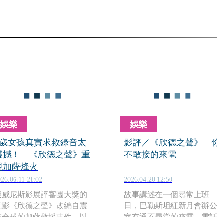
娛樂
娛樂
6歲女孩真實求救錄音太
影評／《欣德之聲》 
震撼！ 《欣德之聲》重
不敢接的來電
現加薩烽火
026.06.11 21:02
2026.04.20 12:50
獲威尼斯影展評審團大獎的
故事講述在一個尋常上班
電影《欣德之聲》改編自震
日，巴勒斯坦紅新月會辦公
驚全球的加薩救援事件，以
室有通不尋常的來電。電話