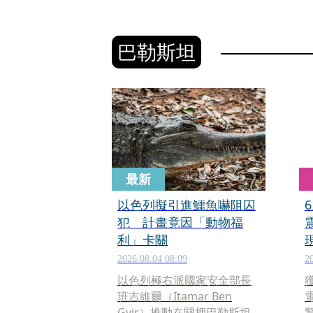
巴勒斯坦
最新
以色列擬引進鱷魚嚇阻囚
犯 計畫竟因「動物福
利」卡關
2026.08.04 08:09
2
以色列極右派國家安全部長
班吉維爾（Itamar Ben
Gvir）推動在關押巴勒斯坦