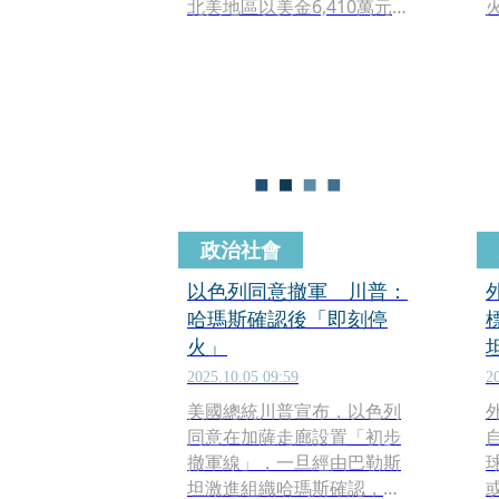
北美地區以美金6,410萬元的
亮眼成績登上票房冠軍，更
創下系列最高開片紀錄，恰
好證明了網路上的抵制聲浪
根本就是虛驚一場。
政治社會
以色列同意撤軍 川普：
哈瑪斯確認後「即刻停
火」
2025.10.05 09:59
2
美國總統川普宣布，以色列
同意在加薩走廊設置「初步
撤軍線」，一旦經由巴勒斯
坦激進組織哈瑪斯確認，停