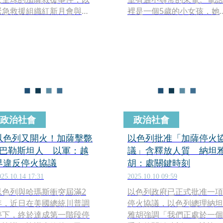
緊急救援組織紅新月會與受
裡是一個5歲的小女孩，她
困女孩的對話為主軸。片中
真地對話筒彼端說：「車上
使用6歲女孩的真實求救電話
的家人都睡著了，他們全身
錄音，讓觀眾備受震撼。
是血…」。
政治社會
政治社會
以色列又開火！加薩擊斃
以色列批准「加薩停火
6巴勒斯坦人 以軍：越
議」含釋放人質 納坦
界違反停火協議
胡：處關鍵時刻
025.10.14 17:31
2025.10.10 09:59
以色列與哈瑪斯衝突屆滿2
以色列政府已正式批准一項
年，近日在美國總統川普調
停火協議，以色列總理納坦
停下，終於達成第一階段停
雅胡強調「我們正處於一個