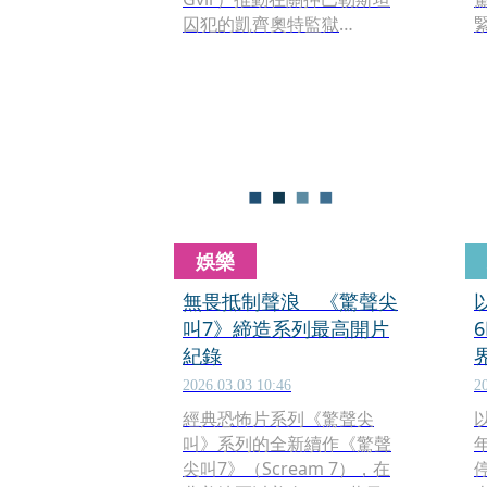
囚犯的凱齊奧特監獄
（Ketziot Prison）安全區設
置「鱷魚壕溝」，作為強化
監獄管理與嚇阻囚犯的手
段。然而，這項被人權團體
痛批殘忍的措施，如今卻是
因鱷魚的動物福利而陷入爭
議。
娛樂
無畏抵制聲浪 《驚聲尖
叫7》締造系列最高開片
紀錄
2026.03.03 10:46
2
經典恐怖片系列《驚聲尖
叫》系列的全新續作《驚聲
尖叫7》（Scream 7），在