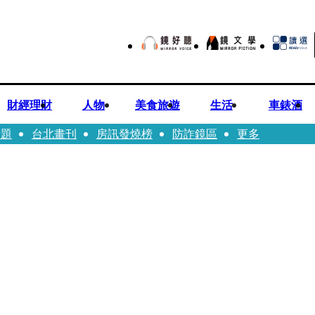
財經理財
人物
美食旅遊
生活
車錶酒
話題
台北畫刊
房訊發燒榜
防詐鏡區
更多