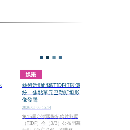
娛樂
你
藝術活動開幕TIDF打破傳
統 焦點單元巴勒斯坦影
像發聲
2026.03.03 15:14
第15屆台灣國際紀錄片影展
（TIDF）今（3/3）公布開幕
活動《死亡必然，卻非終