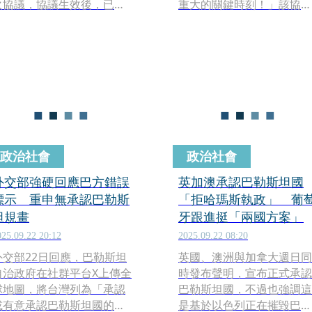
火協議，協議生效後，已有
重大的關鍵時刻！」該協議
超過50萬巴勒斯坦人返回加
內容包含釋放被扣押的人質
薩，不過今（14日）再度傳
與歸還遇難者的遺體、以色
出以色列軍方在2起事件中開
列從加薩部分地區撤軍、人
火，共擊斃6名巴勒斯坦人。
道物資進入加薩。
政治社會
政治社會
外交部強硬回應巴方錯誤
英加澳承認巴勒斯坦國
標示 重申無承認巴勒斯
「拒哈瑪斯執政」 葡
坦規畫
牙跟進挺「兩國方案」
025.09.22 20:12
2025.09.22 08:20
外交部22日回應，巴勒斯坦
英國、澳洲與加拿大週日同
自治政府在社群平台X上傳全
時發布聲明，宣布正式承認
球地圖，將台灣列為「承認
巴勒斯坦國，不過也強調這
或有意承認巴勒斯坦國的國
是基於以色列正在摧毀巴勒