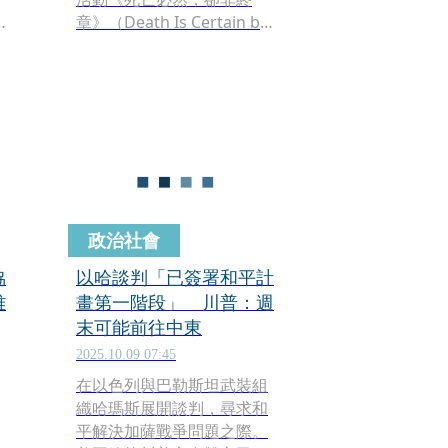
天
章》（Death Is Certain but
Not Final vol. IV）及焦點單
元「巴勒斯坦（無）檔
案」。
政治社會
協
以哈談判「已簽署和平計
雅
畫第一階段」 川普：週
末可能前往中東
2025.10.09 07:45
在以色列與巴勒斯坦武裝組
織哈瑪斯展開談判，尋求和
平解決加薩戰爭問題之際。