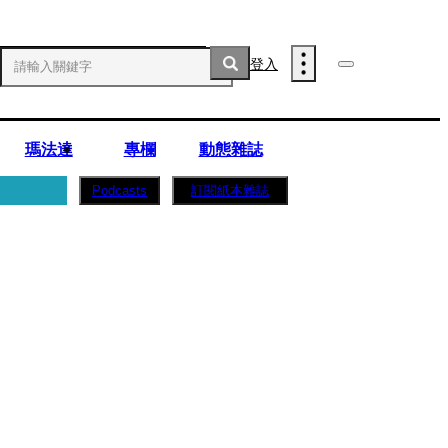
登入
瑪法達
專欄
動態雜誌
訂閱紙本雜誌
Podcasts