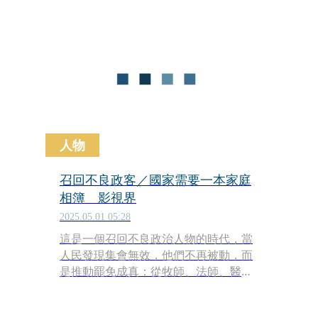
回程乾脆用慢跑，最遠曾經從大稻埕跑
回家過。
人物
召回不良政客／國家需要一本家庭
相簿 影視界
2025.05.01 05:28
這是一個召回不良政治人物的時代，當
人民發現集會無效，他們不再被動，而
是推動罷免成真：從牧師、法師、醫
生、教授、到紀錄片導演與小說家，他
們原本沉默，卻因體制崩壞與中共滲透