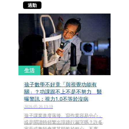
過動
生活
孩子數學不好竟「與視覺功能有
關」？功課跟不上不是不努力 醫
曝警訊：視力1.0不等於沒病
2026.05.26 13:19
孩子課業進度落後、寫作業容易分心，
或是閱讀時頻繁出現跳行漏字嗎？許多
家長或教師會將其歸咎於粗心、不專心