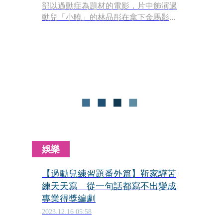
部以過動症為題材的電影，片中飾演過
動兒「小曉」的林品彤在拿下金馬影后
致詞時，特別向與「小曉」一樣特別的
人說，「繼續加油，保持善良，事情會
越來越好的。」為了拍片對過動兒進行
長期田調的監製王小茵與導演靳家驊也
表示，過動兒的成長過程比一般人艱
辛，但只要好好長大，不少人後來在社
會上有不錯的表現。
娛樂
【過動兒練習題番外篇】靳家驊苦
練天天寫 從一句話都寫不出變成
專業得獎編劇
2023.12.16 05:58