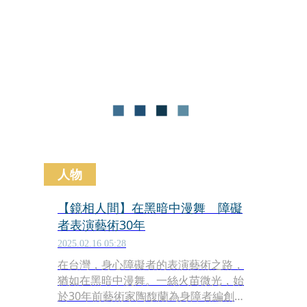
心。桃園市議員黃瓊慧今（17日）表
示，她看到照片後感到相當心疼，要求
教育局請學校召開「校事會議」進行調
查、提供家長後續的協助。
人物
【鏡相人間】在黑暗中漫舞 障礙
者表演藝術30年
2025.02.16 05:28
在台灣，身心障礙者的表演藝術之路，
猶如在黑暗中漫舞。一絲火苗微光，始
於30年前藝術家陶馥蘭為身障者編創的