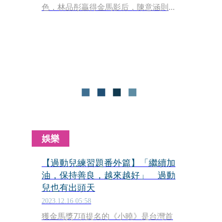
色，林品彤贏得金馬影后，陳意涵則入
圍金馬獎最佳女配角。有趣的是，戲裡
3人關係相互牽動，在表演上也有種微
妙的競爭。
娛樂
【過動兒練習題番外篇】「繼續加
油，保持善良，越來越好」 過動
兒也有出頭天
2023.12.16 05:58
獲金馬獎7項提名的《小曉》是台灣首