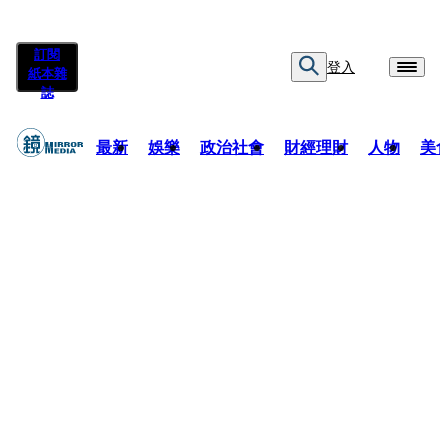
訂閱
登入
紙本雜
誌
最新
娛樂
政治社會
財經理財
人物
美