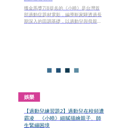
獲金馬獎7項提名的《小曉》是台灣首
部過動症題材電影，編導靳家驊透過長
期深入的田調基礎，以過動兒與母親為
中心，多方反映從家庭到學校的處理態
度。
娛樂
【過動兒練習題2】過動兒在校頻遭
霸凌 《小曉》細膩描繪親子、師
生緊繃困境