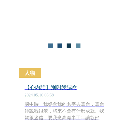
舞作。30年來，我們看見火苗蔓延，燒
出特異風景，是表演藝術舞台上始終在
追求的撞擊。
人物
【心內話】別叫我認命
2024.05.16 05:58
國中時，我媽拿我的名字去算命，算命
師說我很笨，將來不會有什麼成就。我
媽很迷信，要我念高職半工半讀就好，
我不肯，高職聯考故意考很爛，「只」