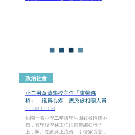
涉及腦部前額葉及皮質下區域功能異
常，影響專注力、組織計畫能力與情緒
控制。
政治社會
小二男童遭學校主任「束帶綁
椅」 議員心疼：應懲處相關人員
2025.04.17 11:54
桃園一名小學二年級學生因在校情緒不
穩，被學校學務主任用束帶綁在椅子
上，照片在網路上流傳，引發家長憂