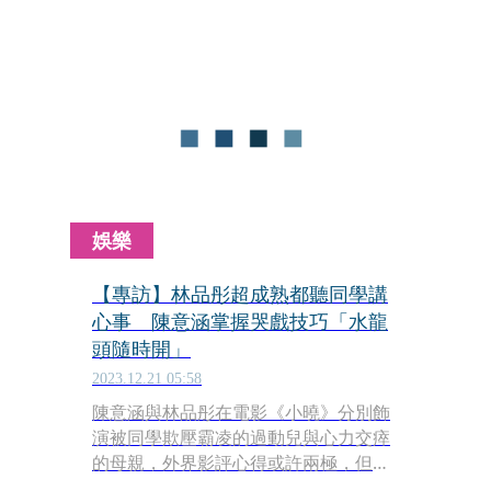
考上公立高中，她只好讓我繼續讀。
娛樂
【專訪】林品彤超成熟都聽同學講
心事 陳意涵掌握哭戲技巧「水龍
頭隨時開」
2023.12.21 05:58
陳意涵與林品彤在電影《小曉》分別飾
演被同學欺壓霸凌的過動兒與心力交瘁
的母親，外界影評心得或許兩極，但對
2位演員的演出多半讚譽有加，尤其難