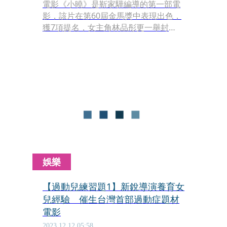
電影《小曉》是靳家驊編導的第一部電
影，該片在第60屆金馬獎中表現出色，
獲7項提名，女主角林品彤更一舉封
后，而靳家驊則入圍最佳原著劇本獎。
雖然在此之前，靳家驊就多次獲得各類
劇本獎肯定，但是資深廣告導演出身的
他，原先對編劇工作並不熟悉，憑著努
力、創意與細心觀察，寫出一個個動人
的故事。
娛樂
【過動兒練習題1】新銳導演養育女
兒經驗 催生台灣首部過動症題材
電影
2023.12.12 05:58