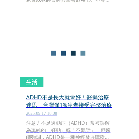
甚至是不夠用功。然而，醫療臨床上卻
發現可能與「視覺功能」有關。門諾醫
院眼科門診長期追蹤發現，這些表面上
的學習態度問題，往往源於常被忽視的
「視覺功能異常」。
生活
ADHD不是長大就會好！醫揭治療
迷思 台灣僅1%患者接受完整治療
2025.09.17 18:08
注意力不足過動症（ADHD）常被誤解
為單純的「好動」或「不聽話」，但醫
師強調，ADHD是一種神經發展障礙，