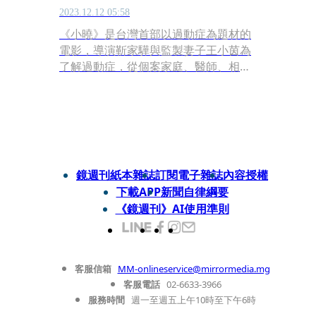
2023.12.12 05:58
《小曉》是台灣首部以過動症為題材的
電影，導演靳家驊與監製妻子王小茵為
了解過動症，從個案家庭、醫師、相關
組織到學校，進行長期調查訪問，將真
實案例轉化為劇情。透過一對母女與班
導師的3人關係，描繪各自的困境。
鏡週刊紙本雜誌
訂閱電子雜誌
內容授權
下載APP
新聞自律綱要
《鏡週刊》AI使用準則
客服信箱
MM-onlineservice@mirrormedia.mg
客服電話
02-6633-3966
服務時間
週一至週五上午10時至下午6時