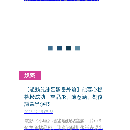
氣質沉穩、善於思考，且非常自律。
娛樂
【過動兒練習題番外篇】他耍心機
挑撥成功 林品彤、陳意涵、劉俊
謙競爭演技
2023.12.16 05:58
電影《小曉》描述過動兒議題，片中3
位主角林品彤、陳意涵與劉俊謙表現出