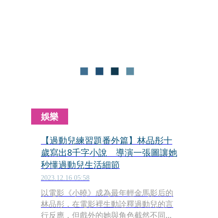
以想像私底下斯文又淡定的林品彤，能
在片中瞬間撿到槍、吃炸彈般爆發，但
這一切她全靠「想像」來觸發情緒；而
陳意涵在演了10幾年的戲後，也終於找
到開竅的「開關」，剛巧兩人在對的時
間遇上頻率超合的彼此，成就了一場精
彩的演出。
娛樂
【過動兒練習題番外篇】林品彤十
歲寫出8千字小說 導演一張圖讓她
秒懂過動兒生活細節
2023.12.16 05:58
以電影《小曉》成為最年輕金馬影后的
林品彤，在電影裡生動詮釋過動兒的言
行反應，但戲外的她與角色截然不同，