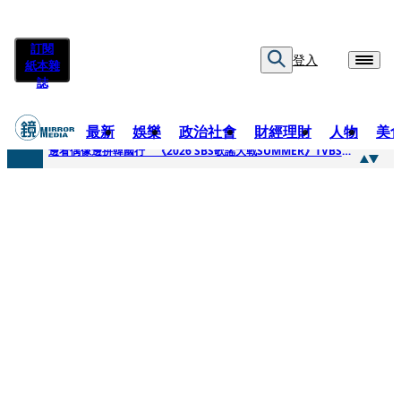
訂閱
登入
紙本雜
誌
最新
娛樂
政治社會
財經理財
人物
美
快訊
邊看偶像邊拚韓國行 《2026 SBS歌謠大戰SUMMER》TVBS直播祭追星福利
快訊
代誌大條火急跳船？ 宏碁派任李文詳接掌兆基屋管2天就喊撤出！
快訊
一句「請回去坐好」 特教生持斷掃把戳女代課老師眼睛大失血近失明