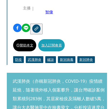
主播
智偉
贊助本文
加入訂閱會員
防疫
武漢肺炎
確診
新冠病毒
新冠肺炎
武漢肺炎（亦稱新冠肺炎，COVID-19）疫情續
延燒，隨著境外移入個案攀升，讓台灣確診案例
類累積到283例，其居家檢疫及隔離人數破5萬，
讓台大名醫施景中在
臉書發文
，分析按這速度台