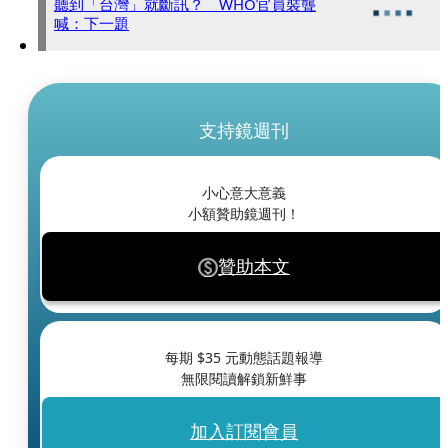
聽到「台灣」就斷訊？ WHO官員裝聾
喊：下一題
支持鏡週刊
小心意大意義
小額贊助鏡週刊！
贊助本文
每期 $
35
元動態話題報導
無限閱讀解鎖新鮮事
加入訂閱會員