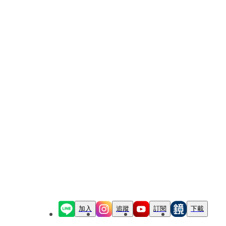
加入
追蹤
訂閱
下載