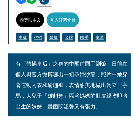
贊助本文
加入訂閱會員
中國
孕婦
體操
金牌
國手
奧運
有「體操皇后」之稱的中國前國手劉璇，日前在
個人與官方微博曬出一組孕婦沙龍，照片中她穿
著運動內衣和瑜珈褲，表情甜美地做出倒立一字
馬，大兒子「雄赳赳」隔著媽媽的肚皮親吻即將
出生的妹妹，畫面既溫馨又有張力。