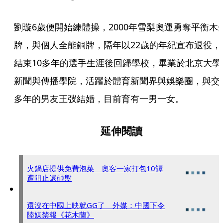
劉璇6歲便開始練體操，2000年雪梨奧運勇奪平衡木
牌，與個人全能銅牌，隔年以22歲的年紀宣布退役，
結束10多年的選手生涯後回歸學校，畢業於北京大學
新聞與傳播學院，活躍於體育新聞界與娛樂圈，與交
多年的男友王弢結婚，目前育有一男一女。
延伸閱讀
火鍋店提供免費泡菜 奧客一家打包10罈
遭阻止還砸盤
還沒在中國上映就GG了 外媒：中國下令
陸媒禁報《花木蘭》