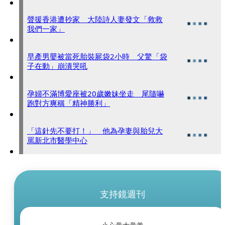
聲援香港遭抄家 大陸詩人妻發文「救救
我們一家」
早產男嬰被當死胎裝屍袋2小時 父驚「袋
子在動」崩潰哭吼
孕婦不滿博愛座被20歲嫩妹坐走 尾隨嚇
跑對方爽稱「精神勝利」
「這針先不要打！」 他為孕妻與胎兒大
罵新北市醫學中心
支持鏡週刊