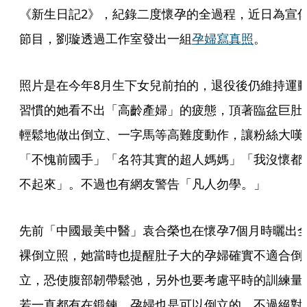
《新生日記2》，紀錄二度懷孕的全過程，近日為宣
節目，劉璇透過工作室發出一組
孕婦寫真照
。
照片是在今年8月生下女兒前拍的，退役後仍維持運
習慣的她看不出「高齡產婦」的疲態，頂著臨盆巨肚
輕鬆地做出倒立、一字馬等高難度動作，讓粉絲大嘆
「不愧前國手」「名符其實的超人媽媽」「我沒懷都
不起來」。不過也有網友警告「凡人勿學。」
先前「中國最美中醫」袁合榮也在懷孕7個月時曬出
裸倒立照，她當時也提醒肚子大的孕婦確實不適合倒
立，恐使腹部韌帶鬆弛，另外也要考慮平時的訓練量
若一直都有在鍛鍊，孕婦也是可以倒立的，不過絕對