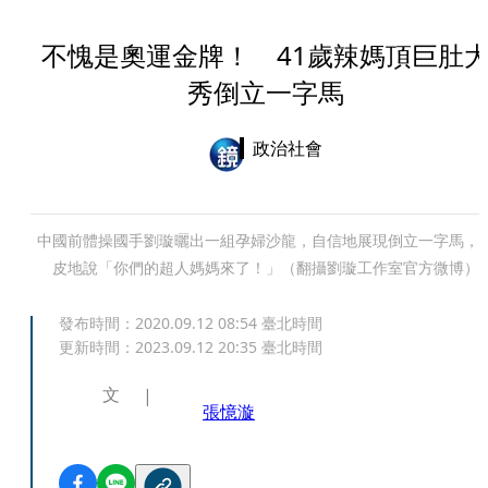
不愧是奧運金牌！ 41歲辣媽頂巨肚
秀倒立一字馬
政治社會
中國前體操國手劉璇曬出一組孕婦沙龍，自信地展現倒立一字馬，
皮地說「你們的超人媽媽來了！」（翻攝劉璇工作室官方微博）
發布時間：
2020.09.12 08:54
臺北時間
更新時間：
2023.09.12 20:35
臺北時間
文
張憶漩