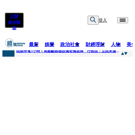
訂閱
登入
紙本雜
誌
最新
娛樂
政治社會
財經理財
人物
美
快訊
院區停電1小時！高壓斷路器設備老舊故障 行政院：立院未通過預算
快訊
慈濟採購疫苗被騙10億為何不提告？ 高嘉瑜籲完整揭露真相
快訊
姜厚仁小24歲女友「臺大超狂學歷」遭疑 3碩1博論文全無資料