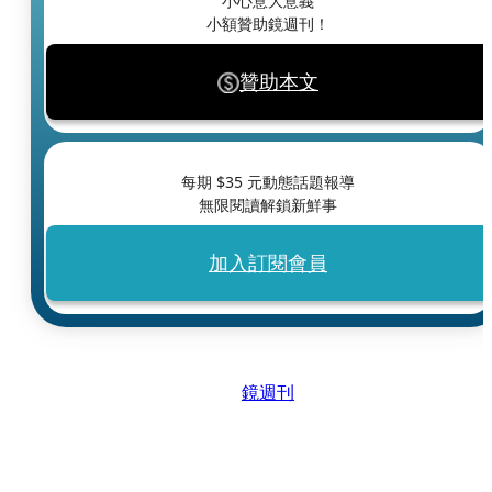
小心意大意義
小額贊助鏡週刊！
贊助本文
每期 $
35
元動態話題報導
無限閱讀解鎖新鮮事
加入訂閱會員
鏡週刊