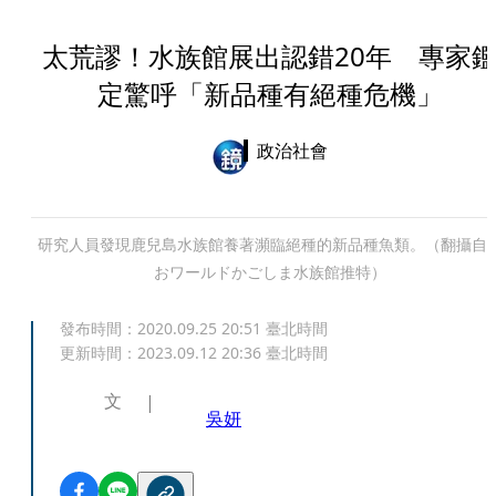
太荒謬！水族館展出認錯20年 專家
定驚呼「新品種有絕種危機」
政治社會
研究人員發現鹿兒島水族館養著瀕臨絕種的新品種魚類。（翻攝自
おワールドかごしま水族館推特）
發布時間：
2020.09.25 20:51
臺北時間
更新時間：
2023.09.12 20:36
臺北時間
文
吳妍