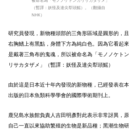
被命名為「モノノケトンガリサカタザメ」
（暫譯：妖怪及達尖犁頭鰩）。（翻攝自
NHK）
研究員發現，新物種頭部的三角形區域是圓形的，且
右胸鰭上有黑點，身體下方為純白色。因為它看起來
是戴著三角布的鬼魂，所以被命名為「モノノケトン
リサカタザメ」（暫譯：妖怪及達尖犁頭鰩）
由於這是日本近十年內發現的新物種，已經發表在本
出版的日本魚類科學學會的國際學術期刊上。
鹿兒島水族館負責人吉田明彥對此表示非常訝異，原
自己一直以來協助繁殖的生物是新品種；黑潮生物研