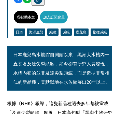
贊助本文
加入訂閱會員
日本
海洋生態
絕種
滅絕
鹿兒島
物種滅絕
日本鹿兒島水族館自開館以來，黑潮大水槽內一
直養著及達尖犁頭鰩，如今卻有研究人員發現，
水槽內養的並非及達尖犁頭鰩，而是造型非常相
似的新品種，竟默默地在水族館展出20年以上。
根據《NHK》報導，這隻新品種過去多年都被當成
「及達尖犁頭鰩」飼養，日本高知縣「黑潮生物研究