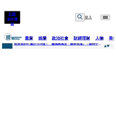
訂閱
登入
紙本雜
誌
最新
娛樂
政治社會
財經理財
人物
美
快訊
慈濟買BNT遭詐10.6億！ 醫揭蔣萬安「翻車現場」：陳時中當年是阻止被騙
快訊
慈濟挨詐十億／跟陳時中道歉？ 蔣萬安嗆：當時政府買夠疫苗民間就不用採購
快訊
員工建文陪睡機場爆紅！狂接20業配 Joeman幫算「買房頭期款」驚喊：換作我也想離職