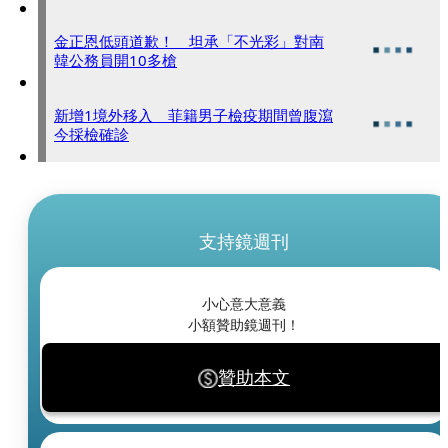
金正恩低頭道歉！ 坦承「不光彩」對南
韓公務員開10多槍
新增1境外移入 菲籍男子檢疫期間曾腹瀉
今採檢確診
支持鏡週刊
小心意大意義
小額贊助鏡週刊！
贊助本文