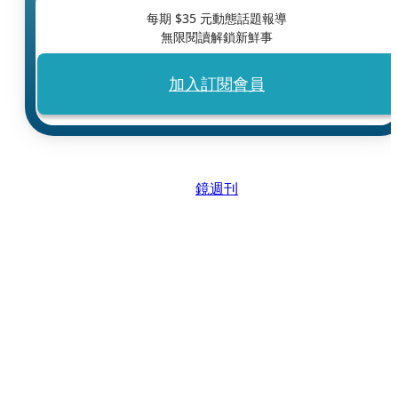
每期 $
35
元動態話題報導
無限閱讀解鎖新鮮事
加入訂閱會員
鏡週刊