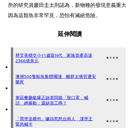
所的研究員慶田圭太則認為，新物種的發現意義重大
因為這類魚非常罕見，恐怕有滅絕危險。
延伸閱讀
胖艾美穩交小11歲富N代 家族資產高達
2366億美元
澳洲500隻鯨魚集體擱淺 離群太痛苦遭安
樂死
東區餐廳氣爆正妹老闆娘「脫口罩」喊
話 網暴動：還缺員工嗎？
「買堡送糖包」噱頭惹怒台南人 漢堡王
緊急喊卡