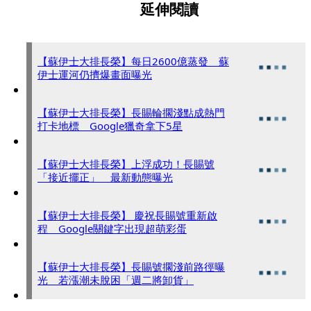
延伸閱讀
【蘇伊士大排長榮】每日2600億蒸發 蘇
伊士運河仍擠爆畫面曝光
【蘇伊士大排長榮】長賜輪擱淺點成熱門
打卡地標 Google獵奇拿下5星
【蘇伊士大排長榮】上浮成功！長賜號
「接近擺正」 最新動態曝光
【蘇伊士大排長榮】 慶祝長賜號重新啟
程 Google關鍵字出現超萌彩蛋
【蘇伊士大排長榮】長賜號擱淺前路徑曝
光 若漲潮未脫困「週二將卸貨」