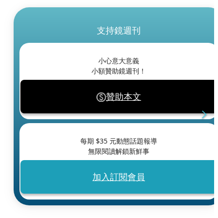
支持鏡週刊
小心意大意義
小額贊助鏡週刊！
贊助本文
每期 $
35
元動態話題報導
無限閱讀解鎖新鮮事
加入訂閱會員