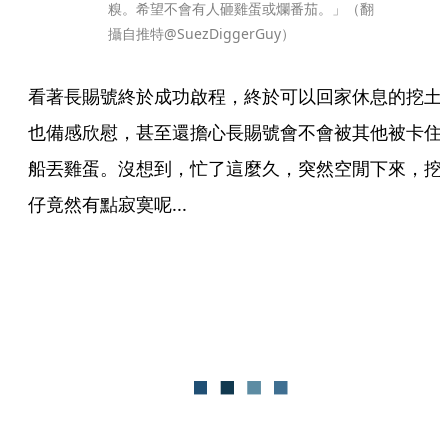
糗。希望不會有人砸雞蛋或爛番茄。」（翻
攝自推特@SuezDiggerGuy）
看著長賜號終於成功啟程，終於可以回家休息的挖土
也備感欣慰，甚至還擔心長賜號會不會被其他被卡住
船丟雞蛋。沒想到，忙了這麼久，突然空閒下來，挖
仔竟然有點寂寞呢...