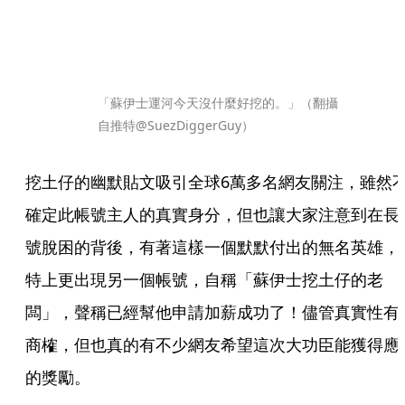
「蘇伊士運河今天沒什麼好挖的。」（翻攝
自推特@SuezDiggerGuy）
挖土仔的幽默貼文吸引全球6萬多名網友關注，雖然
確定此帳號主人的真實身分，但也讓大家注意到在長
號脫困的背後，有著這樣一個默默付出的無名英雄，
特上更出現另一個帳號，自稱「蘇伊士挖土仔的老
闆」，聲稱已經幫他申請加薪成功了！儘管真實性有
商榷，但也真的有不少網友希望這次大功臣能獲得應
的獎勵。