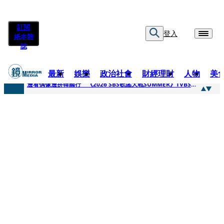
訂閱
登入
紙本雜
誌
最新
娛樂
政治社會
財經理財
人物
美
快訊
邊看偶像邊拚韓國行 《2026 SBS歌謠大戰SUMMER》TVBS直播祭追星福利
快訊
代誌大條火急跳船？ 宏碁派任李文詳接掌兆基屋管2天就喊撤出！
快訊
一句「請回去坐好」 特教生持斷掃把戳女代課老師眼睛大失血近失明