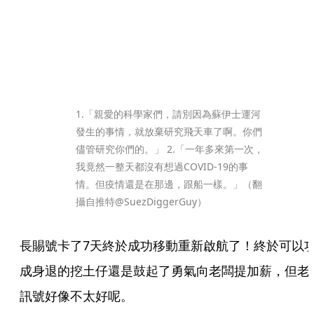
1.「親愛的科學家們，請別因為蘇伊士運河
發生的事情，就放棄研究飛天車了啊。你們
儘管研究你們的。」 2.「一年多來第一次，
我竟然一整天都沒有想過COVID-19的事
情。但疫情還是在那邊，跟船一樣。」（翻
攝自推特@SuezDiggerGuy）
長賜號卡了7天終於成功移動重新啟航了！終於可以
成身退的挖土仔還是鼓起了勇氣向老闆提加薪，但老
訊號好像不太好呢。