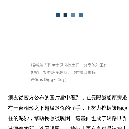
暱稱為「蘇伊士運河挖土仔」分享他的工作
紀錄，笑翻許多網友。（翻攝自推特
@SuezDiggerGuy）
網友從官方公布的圖片當中看到，在長賜號船頭旁邊
有一台相形之下超級迷你的怪手，正努力挖掘讓船頭
住的泥沙，幫助長賜號脫困，這畫面也成了網路世界
速瘋傳的新「迷因哏圖」，推特上更有自稱是該挖土