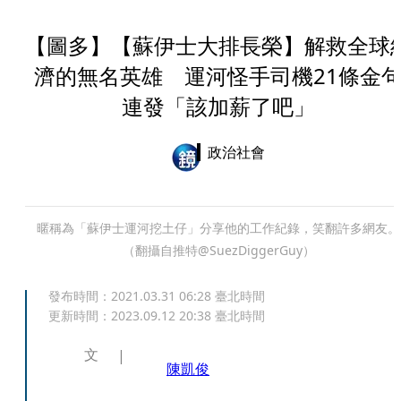
【圖多】【蘇伊士大排長榮】解救全球
濟的無名英雄 運河怪手司機21條金
連發「該加薪了吧」
政治社會
暱稱為「蘇伊士運河挖土仔」分享他的工作紀錄，笑翻許多網友。
（翻攝自推特@SuezDiggerGuy）
發布時間：
2021.03.31 06:28
臺北時間
更新時間：
2023.09.12 20:38
臺北時間
文
陳凱俊