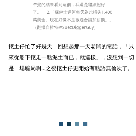
午覺的結果看到這個，我還是繼續挖好
了。」 2.「蘇伊士運河每天為此損失1,400
萬美金。現在好像不是很適合談加薪齁。」
（翻攝自推特@SuezDiggerGuy）
挖土仔忙了好幾天，回想起那一天老闆的電話，「只
來從船下挖走一點泥土而已，就這樣」，沒想到一切
是一場騙局啊…之後挖土仔更開始有點語無倫次了。