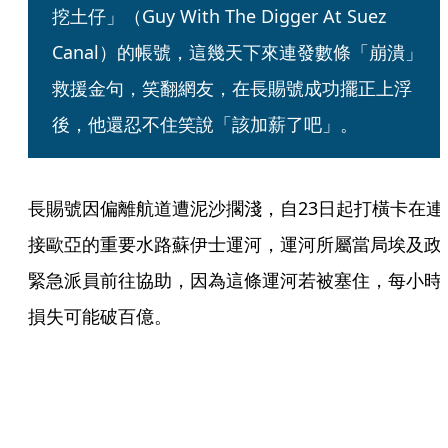
挖土仔」（Guy With The Digger At Suez 
Canal）的帳號，這幾天下來連發數條「崩潰」
救援金句，笑翻網友，在長賜號成功擺正上浮
後，他還忍不住笑說「該加薪了吧」。
長賜號因偏離航道遭泥沙擱淺，自23日起打橫卡在連
接歐亞的重要水路蘇伊士運河，運河所屬當局埃及政
緊急派員前往協助，因為這條運河若被塞住，每小時
損失可能破百億。