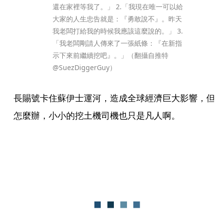
還在家裡等我了。」 2.「我現在唯一可以給
大家的人生忠告就是：『勇敢說不』。昨天
我老闆打給我的時候我應該這麼說的。」 3.
「我老闆剛請人傳來了一張紙條：『在新指
示下來前繼續挖吧』。」（翻攝自推特
@SuezDiggerGuy）
長賜號卡住蘇伊士運河，造成全球經濟巨大影響，但
怎麼辦，小小的挖土機司機也只是凡人啊。