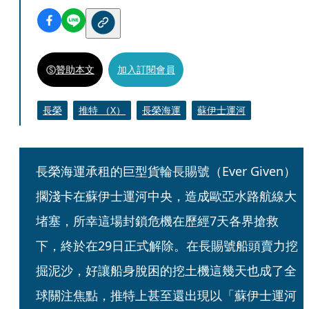
贊助本文
加入訂閱會員
長榮
推特 （X）
長榮海運
蘇伊士運河
長榮海運承租的巨型貨輪長賜號（Ever Given）
擱淺卡在蘇伊士運河中央，造成歐亞水路航線大
堵塞，所幸這場封鎖危機在歷經7天各界搶救
下，終於在29日正式解除。在長賜號船頭賣力挖
掘泥沙，好讓船身脫困的挖土機這幾天也成了全
球關注焦點，推特上甚至還出現以「蘇伊士運河