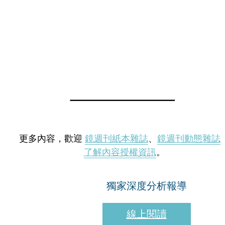
更多內容，歡迎
鏡週刊紙本雜誌
、
鏡週刊動態雜誌
了解內容授權資訊
。
獨家深度分析報導
線上閱讀