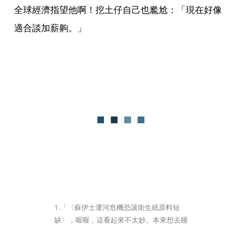
全球經濟指望他啊！挖土仔自己也尷尬：「現在好像
適合談加薪齁。」
1.「〈蘇伊士運河危機恐讓衛生紙原料短
缺〉，喔喔，這看起來不太妙。本來想去睡