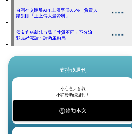
台灣社交距離APP上傳率僅0.5% 負責人
籲別刪「正上傳大量資料」
侯友宜稱新北市場「性質不同」不分流
賴品妤喊話：請懸崖勒馬
支持鏡週刊
小心意大意義
小額贊助鏡週刊！
贊助本文