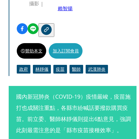
攝影
賴智揚
贊助本文
加入訂閱會員
政府
林靜儀
疫苗
醫師
武漢肺炎
國內新冠肺炎（COVID-19）疫情嚴峻，疫苗施
打也成關注重點，各縣市紛喊話要撥款購買疫
苗。前立委、醫師林靜儀則提出6點意見，強調
此刻最需注意的是「縣市疫苗接種效率」。