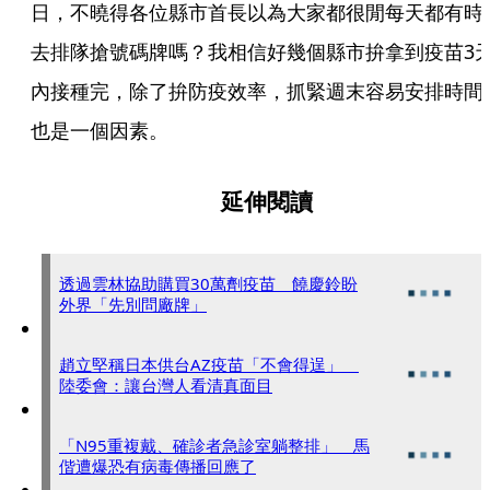
日，不曉得各位縣市首長以為大家都很閒每天都有時
去排隊搶號碼牌嗎？我相信好幾個縣市拚拿到疫苗3
內接種完，除了拚防疫效率，抓緊週末容易安排時間
也是一個因素。
延伸閱讀
透過雲林協助購買30萬劑疫苗 饒慶鈴盼
外界「先別問廠牌」
趙立堅稱日本供台AZ疫苗「不會得逞」
陸委會：讓台灣人看清真面目
「N95重複戴、確診者急診室躺整排」 馬
偕遭爆恐有病毒傳播回應了