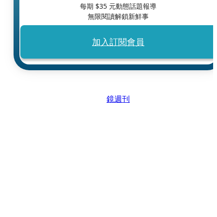
每期 $
35
元動態話題報導
無限閱讀解鎖新鮮事
加入訂閱會員
鏡週刊