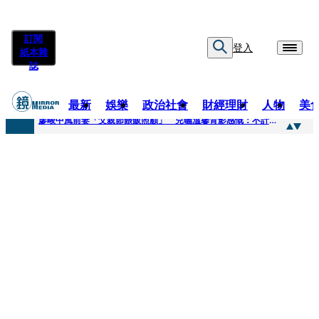
訂閱
登入
紙本雜
誌
最新
娛樂
政治社會
財經理財
人物
美
快訊
廖峻中風前妻「父親節餵飯照顧」 兒曬溫馨背影感慨：不計前嫌的真愛
快訊
封面故事／商場恩怨 曖昧多女 姦情被人夫發現 鎢業大亨恐因情仇遭虐殺
快訊
封面故事／飛行履歷助太空產業生態系成形 衛星火箭供應鏈台廠名單曝光