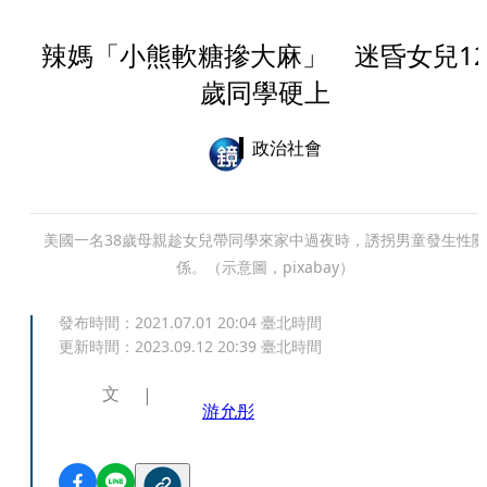
辣媽「小熊軟糖摻大麻」 迷昏女兒1
歲同學硬上
政治社會
美國一名38歲母親趁女兒帶同學來家中過夜時，誘拐男童發生性關
係。（示意圖，pixabay）
發布時間：
2021.07.01 20:04
臺北時間
更新時間：
2023.09.12 20:39
臺北時間
文
游允彤