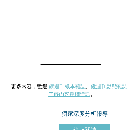
更多內容，歡迎
鏡週刊紙本雜誌
、
鏡週刊動態雜誌
了解內容授權資訊
。
獨家深度分析報導
線上閱讀