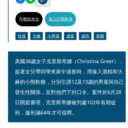
贊助本文
加入訂閱會員
性侵
大麻
小男孩
虐童
虐待
美國
美國38歲女子克里斯蒂娜（Christina Greer），
趁著女兒帶同學來家中過夜時，用摻入酒精和大
麻的小熊軟糖，分別引誘12及13歲的男童與自己
發生性關係，並對他們下封口令。案件於6月28
日開庭審理，克里斯蒂娜被判處102年有期徒
刑，服刑滿64年才可假釋。