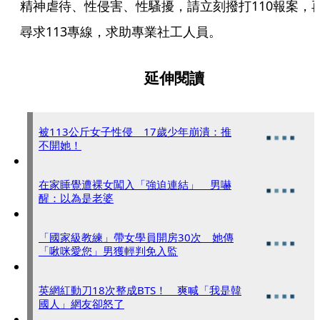
精神虐待、性侵害、性騷擾，請立刻撥打110報案，
尋求113專線，求助專業社工人員。
延伸閱讀
被113公斤女子性侵 17歲少年崩潰：推
不開她！
在家睡覺遭裸女闖入「強迫連結」 男嚇
醒：以為是老婆
「國家級教練」帶女學員開房30次 她傳
「啾咪愛您」男獲輕判免入監
英網紅動刀18次整成BTS！ 爽喊「我是韓
國人」網友卻怒了