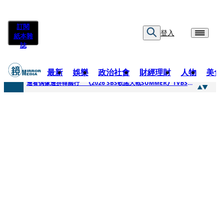
訂閱
登入
紙本雜
誌
最新
娛樂
政治社會
財經理財
人物
美
快訊
邊看偶像邊拚韓國行 《2026 SBS歌謠大戰SUMMER》TVBS直播祭追星福利
快訊
代誌大條火急跳船？ 宏碁派任李文詳接掌兆基屋管2天就喊撤出！
快訊
一句「請回去坐好」 特教生持斷掃把戳女代課老師眼睛大失血近失明