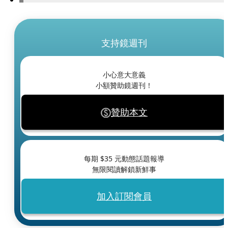
支持鏡週刊
小心意大意義
小額贊助鏡週刊！
贊助本文
每期 $
35
元動態話題報導
無限閱讀解鎖新鮮事
加入訂閱會員