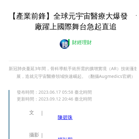
【產業前鋒】全球元宇宙醫療大爆發 
廠躍上國際舞台急起直追
財經理財
新冠肺炎蔓延3年間，骨科導航手術所需的擴增實境（AR）技術蓬勃
展，造就元宇宙醫療領域快速崛起。（翻攝Augmedics官網）
發布時間：
2023.06.17 05:58
臺北時間
更新時間：
2023.09.12 20:46
臺北時間
文
陳碧珠
攝影