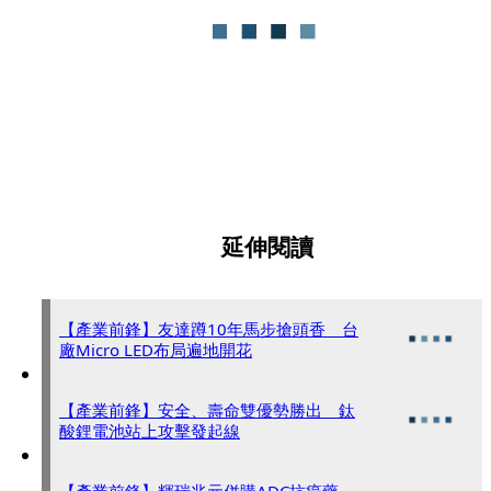
延伸閱讀
【產業前鋒】友達蹲10年馬步搶頭香 台
廠Micro LED布局遍地開花
【產業前鋒】安全、壽命雙優勢勝出 鈦
酸鋰電池站上攻擊發起線