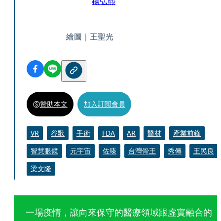
楊弘熙
繪圖｜王聖光
贊助本文
加入訂閱會員
VR
谷歌
手術
FDA
AR
醫材
產業前鋒
智慧眼鏡
元宇宙
佐臻
台灣骨王
秀傳
王民良
梁文隆
一場疫情，讓向來保守的醫療領域跟虛實融合的