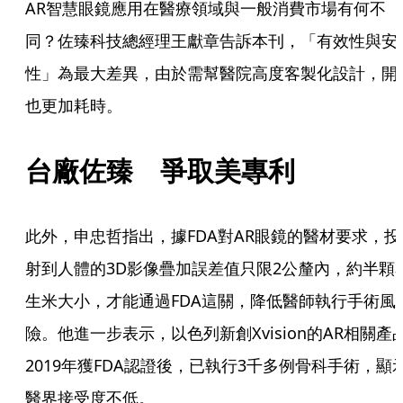
AR智慧眼鏡應用在醫療領域與一般消費市場有何不
同？佐臻科技總經理王獻章告訴本刊，「有效性與安
性」為最大差異，由於需幫醫院高度客製化設計，開
也更加耗時。
台廠佐臻　爭取美專利
此外，申忠哲指出，據FDA對AR眼鏡的醫材要求，投
射到人體的3D影像疊加誤差值只限2公釐內，約半顆
生米大小，才能通過FDA這關，降低醫師執行手術風
險。他進一步表示，以色列新創Xvision的AR相關產
2019年獲FDA認證後，已執行3千多例骨科手術，顯
醫界接受度不低。