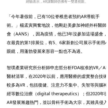
經驗表示，AR讓醫師彷彿有一雙透視眼。
「今年暑假前，已有10位脊椎患者預約AR導航手
術。」楊孟寅興奮地說，他剛赴美參加神經外科醫師
會（AANS），因為疫情，他已3年沒參加這場盛會，
在最貴的第1排展位，有5、6家新創公司展示手術用A
眼鏡，用蓬勃發展來形容一點也不為過。
智璞產業研究所分析師申忠哲分析FDA核准的VR／A
醫材清單，在2020年以前，應用醫療的虛實整合技術
較多為VR，包括復健、注意力不集中、失智等與腦神
經等數位治療（digital therapeutics）；但2020年
AR發展漸趨熱門，並以骨科手術為大宗，其雖具侵入