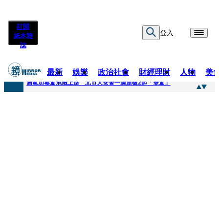
訂閱
登入
紙本雜
誌
最新
娛樂
政治社會
財經理財
人物
美
快訊
酒駕加毒駕危險上路 北市大安警一週連破2起「雙駕」
快訊
Ozone黃文廷、FEniX夏浦洋組「神隊友」 邱以太、林亭莉熱血狂奔殺青淚崩
快訊
AKIRA台北唱到一半突收兒子告白「爸爸I LOVE YOU」 驚喜林志玲同步曝光父親節「披薩蛋糕」