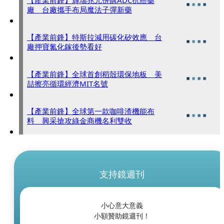
【產業前鋒】輝瑞兆元併購ADC抗癌藥
廠 台廠攜手布局魔法子彈新藥
【產業前鋒】特斯拉減用碳化矽效應 台
廠押寶氮化鎵後勢看好
【產業前鋒】全球首創稻殼環保地板 美
喆擦亮循環經濟MIT名號
【產業前鋒】全球第一款咖啡渣機能布
料 興采搶攻綠金商機名利雙收
支持鏡週刊
小心意大意義
小額贊助鏡週刊！