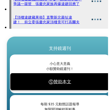
爭議一籮筐 張慶忠家族再爆違建回應了
【頂樓違建藏果嶺】直擊新北最扯違
建！ 前立委張慶忠家頂樓竟可打高爾夫
支持鏡週刊
小心意大意義
小額贊助鏡週刊！
贊助本文
每期 $
35
元動態話題報導
無限閱讀解鎖新鮮事