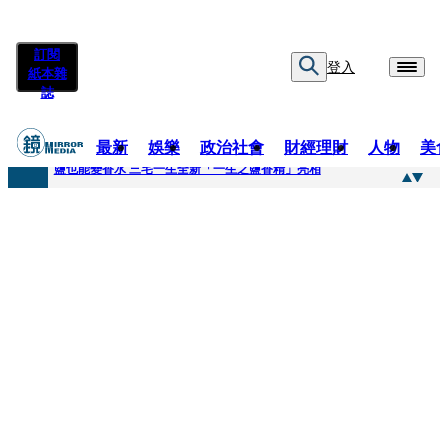
訂閱
登入
紙本雜
誌
最新
娛樂
政治社會
財經理財
人物
美
快訊
鹽也能變香水 三宅一生全新「一生之鹽香精」亮相
快訊
不堪妻子碎念情緒失控 桃園八旬翁毆妻致死檢聲押
快訊
蔡依珊撕掉「完美」標籤！ 認了「我也會崩潰」：傷口終究會癒合