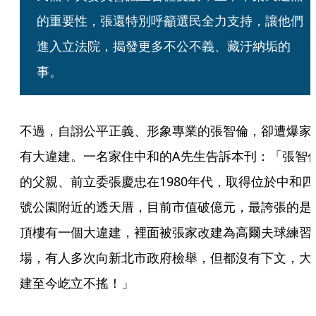
的重要性，張還特別呼籲選民全力支持，讓他們
進入立法院，揭發更多不公不義、藏汙納垢的
事。
不過，自詡公平正義、形象專業的張智倫，卻遭爆家
有大違建。一名家住中和的A先生告訴本刊：「張智
的父親、前立委張慶忠在1980年代，取得位於中和四
號公園附近的透天厝，目前市值破億元，最誇張的是
頂樓有一個大違建，裡面被張家改建為高爾夫球練習
場，有人多次向新北市政府檢舉，但都沒有下文，大
建至今屹立不搖！」