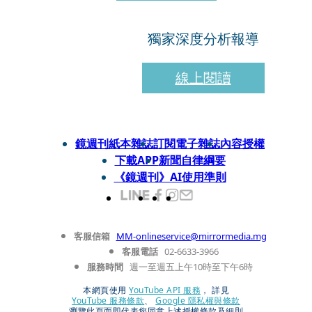
獨家深度分析報導
線上閱讀
鏡週刊紙本雜誌
訂閱電子雜誌
內容授權
下載APP
新聞自律綱要
《鏡週刊》AI使用準則
客服信箱
MM-onlineservice@mirrormedia.mg
客服電話
02-6633-3966
服務時間
週一至週五上午10時至下午6時
本網頁使用
YouTube API 服務
， 詳見
YouTube 服務條款
、
Google 隱私權與條款
瀏覽此頁面即代表您同意上述授權條款及細則