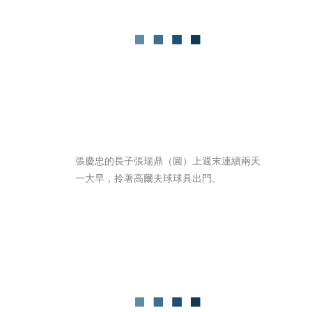
張慶忠的長子張瑞鼎（圖）上週末連續兩天
一大早，拎著高爾夫球球具出門。