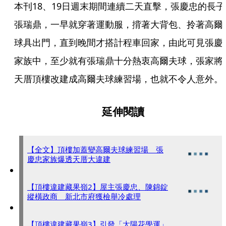
本刊18、19日週末期間連續二天直擊，張慶忠的長子
張瑞鼎，一早就穿著運動服，揹著大背包、拎著高爾
球具出門，直到晚間才搭計程車回家，由此可見張慶
家族中，至少就有張瑞鼎十分熱衷高爾夫球，張家將
天厝頂樓改建成高爾夫球練習場，也就不令人意外。
延伸閱讀
【全文】頂樓加蓋變高爾夫球練習場 張
慶忠家族爆透天厝大違建
【頂樓違建藏果嶺2】屋主張慶忠、陳錦錠
縱橫政商 新北市府獲檢舉冷處理
【頂樓違建藏果嶺3】引發「太陽花學運」