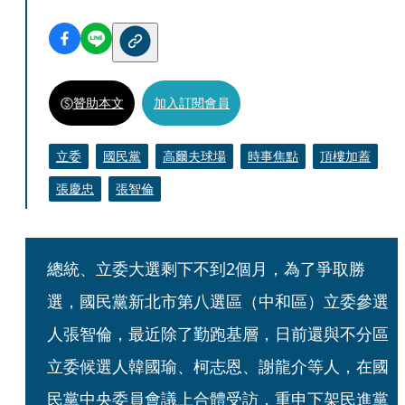
贊助本文
加入訂閱會員
立委
國民黨
高爾夫球場
時事焦點
頂樓加蓋
張慶忠
張智倫
總統、立委大選剩下不到2個月，為了爭取勝
選，國民黨新北市第八選區（中和區）立委參選
人張智倫，最近除了勤跑基層，日前還與不分區
立委候選人韓國瑜、柯志恩、謝龍介等人，在國
民黨中央委員會議上合體受訪，重申下架民進黨