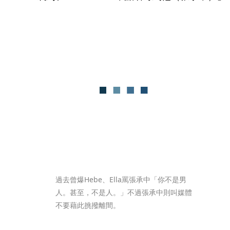
過去曾爆Hebe、Ella罵張承中「你不是男
人。甚至，不是人。」不過張承中則叫媒體
不要藉此挑撥離間。