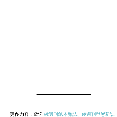
更多內容，歡迎
鏡週刊紙本雜誌
、
鏡週刊動態雜誌