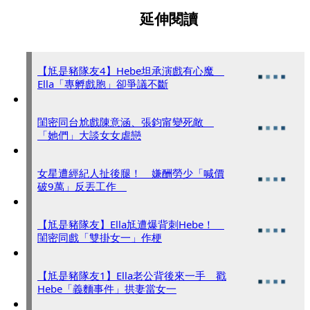
延伸閱讀
【尪是豬隊友4】Hebe坦承演戲有心魔
Ella「專孵戲胞」卻爭議不斷
閨密同台尬戲陳意涵、張鈞甯變死敵
「她們」大談女女虐戀
女星遭經紀人扯後腿！ 嫌酬勞少「喊價
破9萬」反丟工作
【尪是豬隊友】Ella尪遭爆背刺Hebe！
閨密同戲「雙掛女一」作梗
【尪是豬隊友1】Ella老公背後來一手 戳
Hebe「義麵事件」拱妻當女一