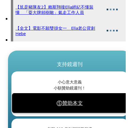
【尪是豬隊友2】賴斯翔接Ella經紀不懂裝
懂 「耍大牌頻樹敵」氣走工作人員
【全文】電影不願雙掛女一 Ella老公背刺
Hebe
支持鏡週刊
小心意大意義
小額贊助鏡週刊！
贊助本文