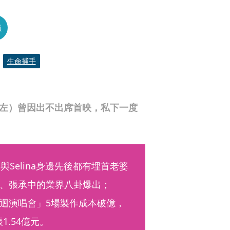
員
生命捕手
（左）曾因出不出席首映，私下一度
與Selina身邊先後都有埋首老婆
、張承中的業界八卦爆出；
巡迴演唱會」5場製作成本破億，
1.54億元。