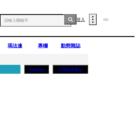
登入
瑪法達
專欄
動態雜誌
訂閱紙本雜誌
Podcasts