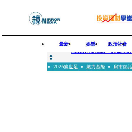
最新
娛樂
政治社會
快訊
AKIRA台北開唱「令和8年8
2026瘋世足
快訊
魅力基隆
房市熱
台灣新冠期間沒疫苗可打？ 
快訊
沉寂12年…鐵肺歌后遇人生