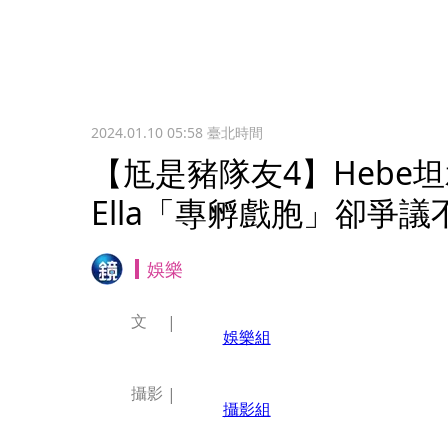
2024.01.10 05:58
臺北時間
【尪是豬隊友4】Heb
Ella「專孵戲胞」卻爭議
娛樂
文
娛樂組
攝影
攝影組