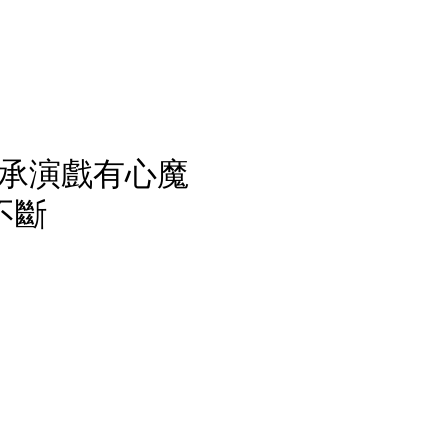
e坦承演戲有心魔
不斷