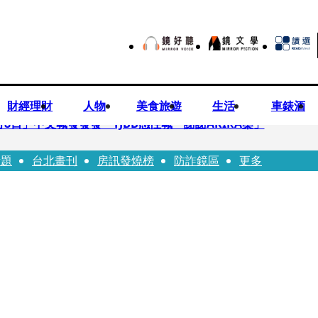
財經理財
人物
美食旅遊
生活
車錶酒
月8日」中文喊發發發 TJBB感性喊「謝謝AKIRA桑」
話題
台北畫刊
房訊發燒榜
防詐鏡區
更多
律師列3款嗆：陳時中唯一擋的叫科興
低谷 「遭親弟賞巴掌、父親出軌自己閨密」辛酸人生曝光