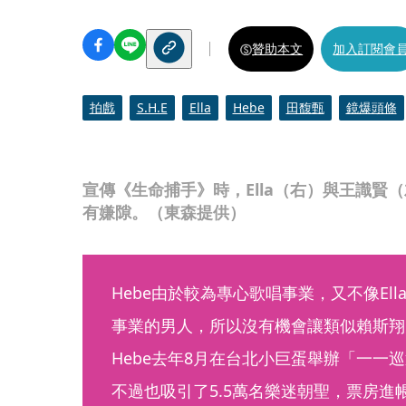
贊助本文
加入訂閱會
拍戲
S.H.E
Ella
Hebe
田馥甄
鏡爆頭條
宣傳《生命捕手》時，Ella（右）與王識賢
有嫌隙。（東森提供）
Hebe由於較為專心歌唱事業，又不像Ella
事業的男人，所以沒有機會讓類似賴斯翔
Hebe去年8月在台北小巨蛋舉辦「一一
不過也吸引了5.5萬名樂迷朝聖，票房進帳