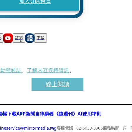
加入訂閱會員
蹤
訂閱
下載
刊動態雜誌
、
了解內容授權資訊
。
線上閱讀
授權
下載APP
新聞自律綱要
《鏡週刊》AI使用準則
ineservice@mirrormedia.mg
客服電話
02-6633-3966
服務時間
週一