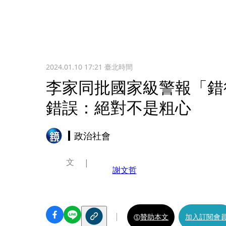
2024.01.10 17:21
臺北時間
李家同批國家級警報「錯
錯誤：絕對不是粗心
政治社會
文
謝文哲
贊助本文
加入訂閱會