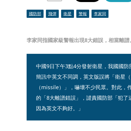
國防部
飛彈
衛星
警報
李家同
李家同指國家級警報出現8大錯誤，相當離
中國9日下午3點4分發射衛星，我國國
簡訊中英文不同調，英文版誤將「衛星（sat
（missile）」，嚇壞不少民眾。對此
的「8大離譜錯誤」，譴責國防部「犯了
因為英文不夠好。」