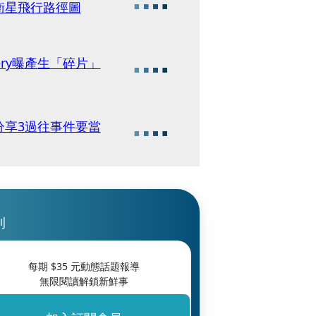
衛星飛行路徑圖
ery曝產生「碎片」
分享3過往事件要當
刊
每期 $
35
元動態話題報導
無限閱讀解鎖新鮮事