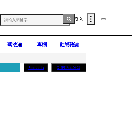
登入
瑪法達
專欄
動態雜誌
訂閱紙本雜誌
Podcasts