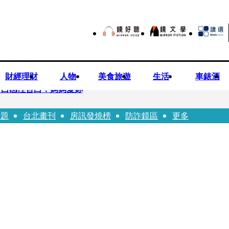
財經理財
人物
美食旅遊
生活
車錶酒
可白感性告白：媽媽愛妳
話題
台北畫刊
房訊發燒榜
防詐鏡區
更多
裸照？」 黃智賢3點回嗆獲網友讚爆
小24歲女友 揭七世情緣駁拐坑、暈船破財