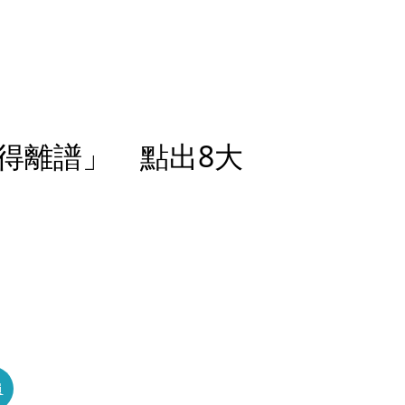
得離譜」 點出8大
員