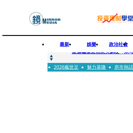
最新
娛樂
政治社會
快訊
凌晨曬懷念照惹哭網友 米
2026瘋世足
快訊
魅力基隆
房市熱
酸民質疑民進黨「是不是有她
快訊
姜厚任「老牛找到嫩草」再談