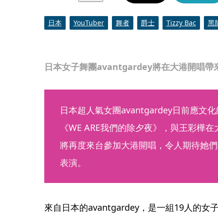
日本
YouTuber
舞者
爵士
Tizzy Bac
黑
日本女子舞團avantgardey將在大港開唱
日本超人氣女團avantgardey日前應
《WE ARE我們的除夕夜》，與王彩樺
將再度來台參加大港開唱，令人期待她們
表演。
來自日本的avantgardey，是一組19人的