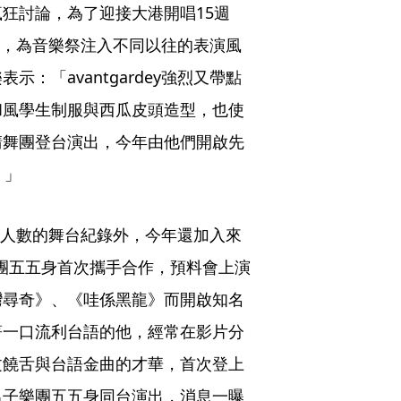
狂討論，為了迎接大港開唱15週
雄港邊，為音樂祭注入不同以往的表演風
：「avantgardey強烈又帶點
和風學生制服與西瓜皮頭造型，也使
請舞團登台演出，今年由他們開啟先
。」
多表演人數的舞台紀錄外，今年還加入來
與樂團五五身首次攜手合作，預料會上演
臺灣尋奇》、《哇係黑龍》而開啟知名
著一口流利台語的他，經常在影片分
文饒舌與台語金曲的才華，首次登上
男子樂團五五身同台演出，消息一曝