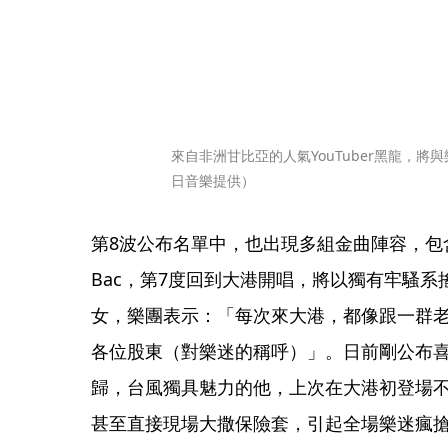
來自非洲甘比亞的人氣YouTuber黑龍，
日音樂提供）
第8波公布名單中，也出現多組金曲陣容，包含邁
Bac，第7度回到大港開唱，將以獨有牢騷
女，樂團表示：「每次來大港，都像跟一群
各位股東（對樂迷的稱呼）」。日前剛公布
歸，台風獨具魅力的他，上次在大港初登場
甚至直接現場大撒保險套，引起全場樂迷瘋