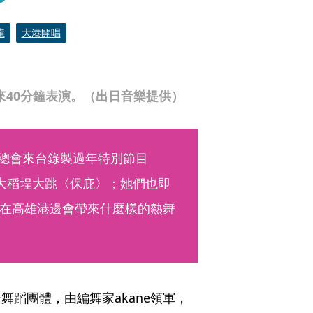
龍
大港開唱
帶來40分鐘表演。（出日音樂提供）
文化總會來台錄製過年特別節目
在大稻埕大跳〈保庇〉；她們也即
在高雄港邊會帶來什麼樣的熱舞
女子舞蹈團體，由編舞家akane領軍，