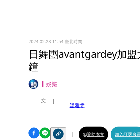
2024.02.23 11:54
臺北時間
日舞團avantgardey
鐘
娛樂
文
溫雅雯
贊助本文
加入訂閱會