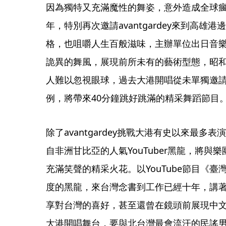
因為獨特又充滿魔性的舞姿，意外造成全球瘋
年，特別再次邀請avantgardey來到高
格，也咀嚼人生百般滋味，主辦單位出日音樂表示
詭異的舞風，展現前所未有的藝術型態，昭
人難以忽視眼球，過去大港開唱從未單獨邀
例，將帶來40分鐘跳好跳滿的精采舞蹈節目
除了avantgardey挑戰大港有史以來最
自非洲甘比亞的人氣YouTuber黑龍，將
充滿笑聲的精采火花。以YouTube節目《
度的黑龍，來台灣念書到工作已經十年，講
享對台灣的喜好，甚至還曾在鏡頭前展現中
大港開唱舞台，要與北台灣最會流汗的民謠