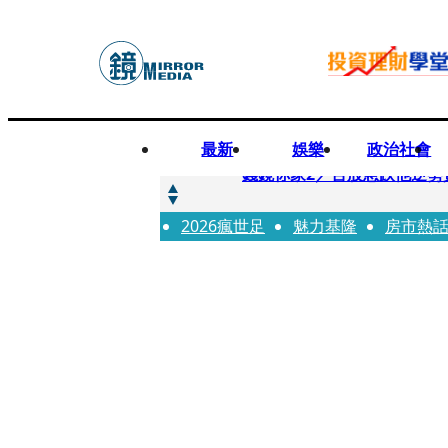
最新
娛樂
政治社會
快訊
錢鏡你家2／台股急跌他逆勢
2026瘋世足
快訊
魅力基隆
房市熱
八月寵物月 寵物食品大廠
快訊
97萬粉絲料理網紅驚傳病逝