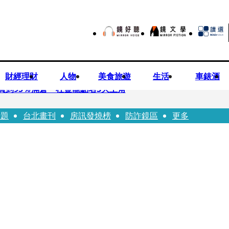
財經理財
人物
美食旅遊
生活
車錶酒
買到95％滿倉 杜金龍點名3大主角
話題
台北畫刊
房訊發燒榜
防詐鏡區
更多
偕獸醫師提醒飼主四大照護誤區
！ 團隊發文證實：肥大叔8/5離開了