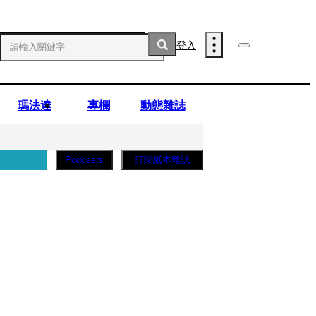
登入
瑪法達
專欄
動態雜誌
訂閱紙本雜誌
Podcasts