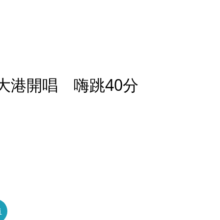
加盟大港開唱 嗨跳40分
員