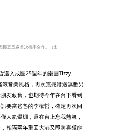
將與樂團五五身首次攜手合作。（出
入成團25週年的樂團Tizzy　
系搖滾音樂風格，再次震撼港邊無數男
老朋友敘舊，也期待今年在台下看到
喜訊要當爸爸的李權哲，確定再次回
不僅人氣爆棚，還在台上忘我熱舞，
搶，相隔兩年重回大港又即將喜獲龍