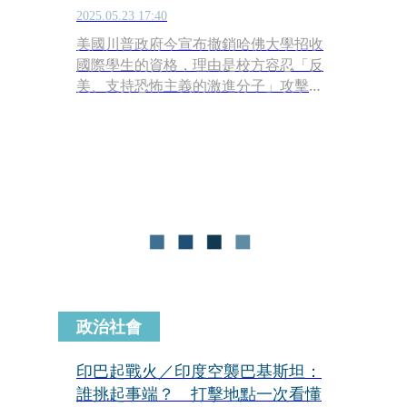
2025.05.23 17:40
美國川普政府今宣布撤銷哈佛大學招收
國際學生的資格，理由是校方容忍「反
美、支持恐怖主義的激進分子」攻擊猶
太學生，並與中國共產黨有聯繫。此舉
將迫使約6,800名國際學生面臨轉學或遣
返的命運，震撼美國學界。
政治社會
印巴起戰火／印度空襲巴基斯坦：
誰挑起事端？ 打擊地點一次看懂