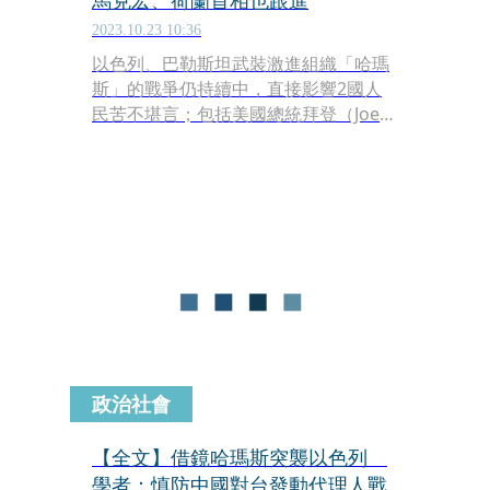
馬克宏、荷蘭首相也跟進
2023.10.23 10:36
以色列、巴勒斯坦武裝激進組織「哈瑪
斯」的戰爭仍持續中，直接影響2國人
民苦不堪言；包括美國總統拜登（Joe
Biden）、美國國務卿布林肯（Antony
Blinken）接連出訪以色列，間接支持以
色列反恐決心。以色列政府透露，目前
法國總統馬克宏（Emmanuel
Macron）、荷蘭首相呂特（Mark
Rutte）也將出訪。
政治社會
【全文】借鏡哈瑪斯突襲以色列
學者：慎防中國對台發動代理人戰