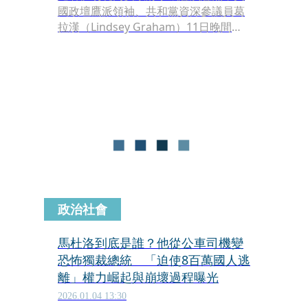
國政壇鷹派領袖、共和黨資深參議員葛
拉漢（Lindsey Graham）11日晚間拋
出震撼彈。他在出席猶太組織「Tzedek
Association」的募款活動時，神情嚴肅
地突然縮短演講篇幅，並向台下觀眾暗
示，美國可能最快在「今晚」就會對伊
朗採取軍事行動。
政治社會
馬杜洛到底是誰？他從公車司機變
恐怖獨裁總統 「迫使8百萬國人逃
離」權力崛起與崩壞過程曝光
2026.01.04 13:30