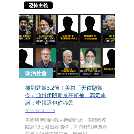
恐怖主義
政治社會
抓到就賞3.2億！美祭「天價懸賞
令」通緝伊朗新最高領袖 霸氣承
諾：密報還包你移民
2026.03.14 09:19
美國與伊朗的戰火持續延燒，美國國務
院於13日祭出震撼彈，宣布針對伊朗新
任最高領袖穆吉塔巴．哈米尼