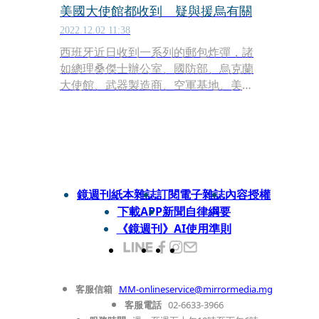
美國大使館都收到 疑與援烏有關
2022.12.02 11:38
西班牙近日收到一系列的郵包炸彈，諸
如總理桑傑士辦公室、國防部、烏克蘭
大使館、武器製造商、空軍基地、美國
大使館等矚目地，當局已加強對公共建
築物的安全作為，而西班牙高等法院也
展開調查。
鏡週刊紙本雜誌
訂閱電子雜誌
內容授權
下載APP
新聞自律綱要
《鏡週刊》AI使用準則
客服信箱
MM-onlineservice@mirrormedia.mg
客服電話
02-6633-3966