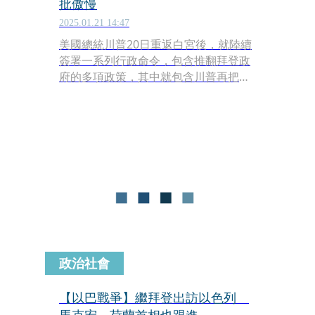
批傲慢
2025.01.21 14:47
美國總統川普20日重返白宮後，就陸續
簽署一系列行政命令，包含推翻拜登政
府的多項政策，其中就包含川普再把古
巴列為「資助恐怖主義國家」，此舉引
發古巴政府的不滿，更可能影響古巴釋
放政治犯的措施，古巴總統卡內爾也發
文痛批川普傲慢。
政治社會
【以巴戰爭】繼拜登出訪以色列