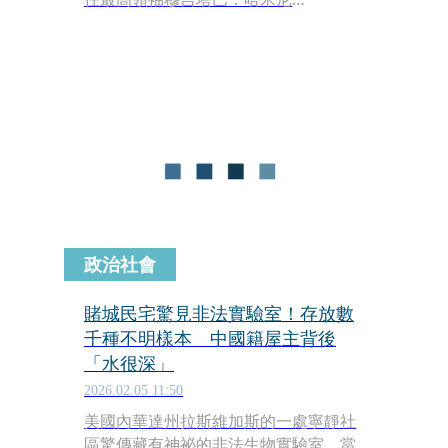
（Mojtaba Khamenei）及多名政府高
階首長，發布高達1,000萬美元（約合新
台幣3.2億元）的鉅額懸賞令。
政治社會
賭城民宅驚見非法實驗室！存放數
千種不明樣本 中國籍屋主背後
「水很深」
2026.02.05 11:50
美國內華達州拉斯維加斯的一處寧靜社
區驚傳藏有神祕的非法生物實驗室。當