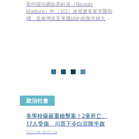
委內瑞拉總統馬杜洛（Nicolás
Maduro）昨（3日）凌晨遭美軍突襲拘
捕，並被押送至美國紐約布魯克林大都
會拘留中心（MDC Brooklyn），預計
明（5日）首次出庭，面臨包括「毒品
恐怖主義陰謀」等多項重罪指控。消息
曝光後，國際社會高度關注。《衛報》
《路透社》等外媒也同步整理馬杜洛的
身世背景，回顧這名長期被視為獨裁者
的政治崛起之路。
政治社會
美學校爆嚴重槍擊案！2童死亡、
17人受傷 川普下令白宮降半旗
2025.08.28 07:24