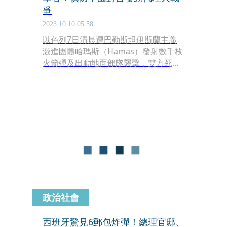
爭
2023.10.10 05:58
以色列7日清晨遭巴勒斯坦伊斯蘭主義
激進團體哈瑪斯（Hamas）發射數千枚
火箭彈及出動地面部隊襲擊，雙方死亡
人數已逾千人，且傷亡數字持續上升，
就連以團結的國族意識和堅強軍事力量
聞名的以國都遭遇攻擊，不只震驚國際
社會，更帶給台灣沉重的啟示。本刊訪
問多位國內專家學者，得到的結論有志
一同，即台灣應從這次以國的慘痛經驗
學習備戰的重要性，不要把國家安全，
寄望於別人的善意；同時更要慎防中國
透過策動恐怖主義，或採取雇用傭兵集
團等手段，對台灣發動代理人戰爭。
政治社會
西班牙驚見6郵包炸彈！總理官邸、