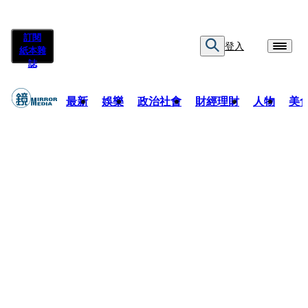
訂閱
登入
紙本雜
誌
最新
娛樂
政治社會
財經理財
人物
美