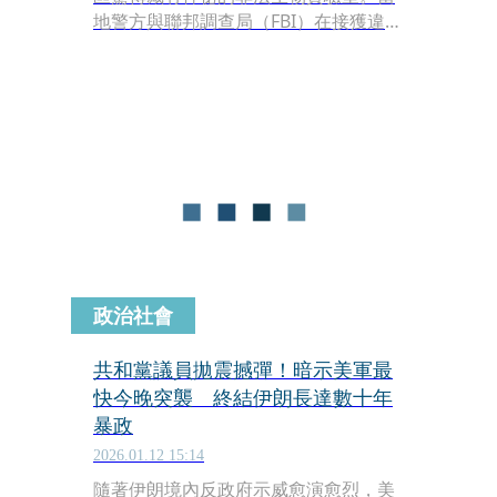
地警方與聯邦調查局（FBI）在接獲違章
建築檢舉後，上週六（1月31日）前往
搜索，竟在民宅上鎖的車庫內發現大量
不明生物物質與專業實驗設備，目前已
緊急採集超過1,000件樣本送往FBI實驗
室化驗。這起案件因涉及潛在的恐怖主
義威脅，已由聯合反恐任務小組接手偵
辦。
政治社會
共和黨議員拋震撼彈！暗示美軍最
快今晚突襲 終結伊朗長達數十年
暴政
2026.01.12 15:14
隨著伊朗境內反政府示威愈演愈烈，美