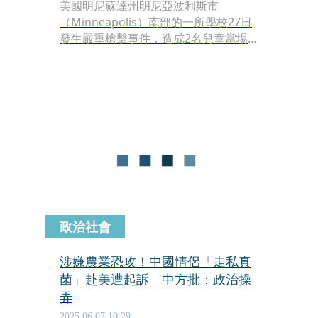
美國明尼蘇達州明尼亞波利斯市
（Minneapolis）南部的一所學校27日
發生嚴重槍擊事件，造成2名兒童當場
死亡、17人（14名兒童、3名長者）受
傷，持槍攻擊的23歲男子韋斯特曼
（Robin Westman）犯案後當場自戕。
美國總統川普（Donald Trump）哀悼
這起事件的受害者，下令美國白宮、所
有公共建築及場地的國旗都降半旗。
政治社會
涉嫌農業恐攻！中國情侶「走私真
菌」赴美遭起訴 中方批：政治操
弄
2025.06.07 10:29