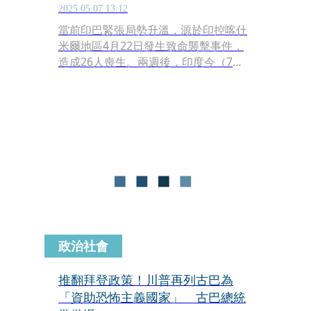
2025.05.07 13:12
當前印巴緊張局勢升溫，源於印控喀什
米爾地區4月22日發生致命襲擊事件，
造成26人喪生。兩週後，印度今（7
日）發動「辛多爾行動（OPERATION
SINDOOR）」，對巴控喀什米爾地區
及巴基斯坦境內9個目標展開空襲，宣
稱打擊「恐怖主義基礎設施」。巴基斯
坦否認涉案，指控印度襲擊平民，並警
告不會坐視不理。局勢迅速惡化，兩國
互逐外交人員、暫停簽證並關閉邊境。
政治社會
推翻拜登政策！川普再列古巴為
「資助恐怖主義國家」 古巴總統