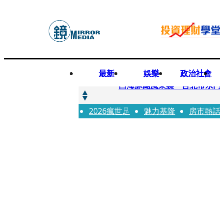
最新
娛樂
政治社會
快訊
白海豚颱風來襲 台北市水門
2026瘋世足
快訊
魅力基隆
房市熱
AKIRA台北唱到一半突收兒
快訊
獨家／TWICE Mina一進