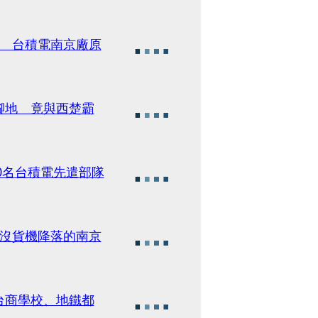
駐 台積電南京廠原
腳地 竟與西楚霸
0名台積電先遣部隊
年沒貨機降落的南京
台商學校、地鐵都