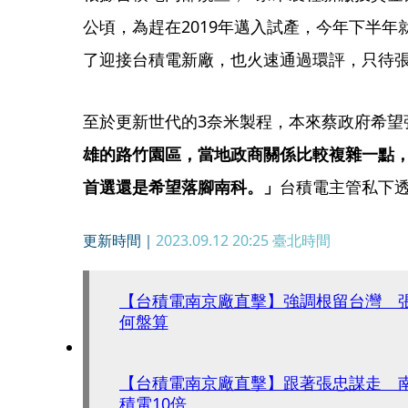
公頃，為趕在2019年邁入試產，今年下半
了迎接台積電新廠，也火速通過環評，只待
至於更新世代的3奈米製程，本來蔡政府希望
雄的路竹園區，當地政商關係比較複雜一點
首選還是希望落腳南科。」
台積電主管私下
更新時間｜
2023.09.12 20:25
臺北時間
【台積電南京廠直擊】強調根留台灣 
何盤算
【台積電南京廠直擊】跟著張忠謀走 
積電10倍