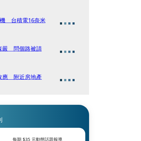
機 台積電16奈米
森嚴 問個路被請
效應 附近房地產
刊
每期 $
35
元動態話題報導