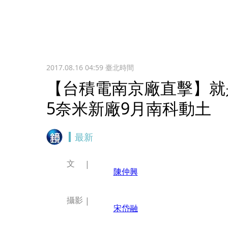
2017.08.16 04:59
臺北時間
【台積電南京廠直擊】就
5奈米新廠9月南科動土
最新
文
陳仲興
攝影
宋岱融