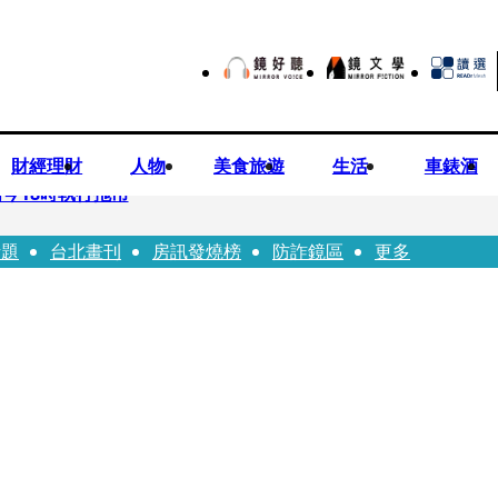
財經理財
人物
美食旅遊
生活
車錶酒
今18時執行拖吊
話題
台北畫刊
房訊發燒榜
防詐鏡區
更多
子告白「爸爸I LOVE YOU」 驚喜林志玲同步曝光父親節「披
華山「天空秒變臉」！ONCE狂風暴雨死守 畫面曝光2.5萬人笑翻