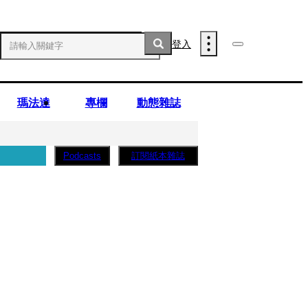
登入
瑪法達
專欄
動態雜誌
訂閱紙本雜誌
Podcasts
薩蛋糕」