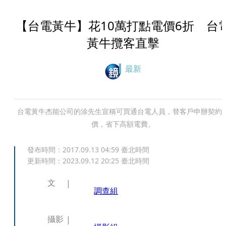
【台電黃牛】花10萬打點電價6折 台
黃牛攬客直擊
最新
台電黃牛杰能公司的涂先生宣稱可買通台電人員，替客戶申辦契約
價，省下高額電費。
發布時間：
2017.09.13 04:59
臺北時間
更新時間：
2023.09.12 20:25
臺北時間
文
調查組
攝影