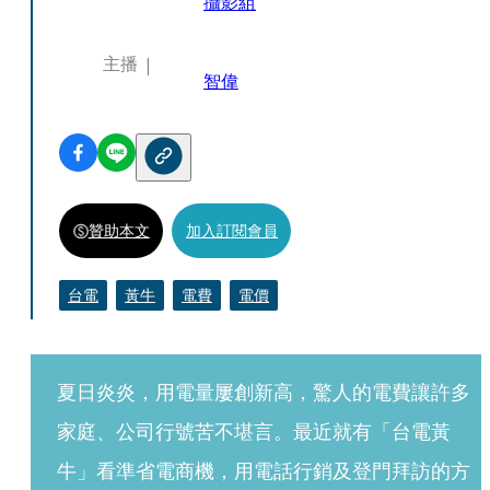
攝影組
主播
智偉
贊助本文
加入訂閱會員
台電
黃牛
電費
電價
夏日炎炎，用電量屢創新高，驚人的電費讓許多
家庭、公司行號苦不堪言。最近就有「台電黃
牛」看準省電商機，用電話行銷及登門拜訪的方