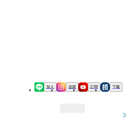
加入
追蹤
訂閱
下載
最新文章