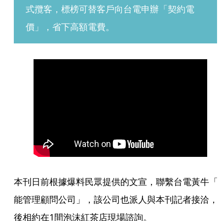
式攬客，標榜可替客戶向台電申辦「契約電
價」，省下高額電費。 
本刊日前根據爆料民眾提供的文宣，聯繫台電黃牛「
能管理顧問公司」，該公司也派人與本刊記者接洽，
後相約在1間泡沫紅茶店現場諮詢。