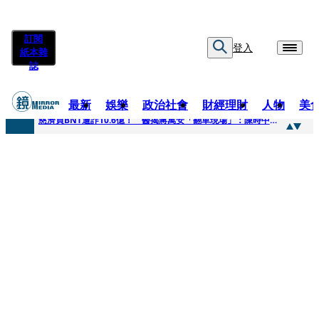
訂閱
登入
紙本雜
誌
最新
娛樂
政治社會
財經理財
人物
美
快訊
慈濟買BNT遭詐10.6億！ 醫揭蔣萬安「翻車現場」：陳時中當年是阻止被騙
快訊
慈濟挨詐十億／跟陳時中道歉？ 蔣萬安嗆：當時政府買夠疫苗民間就不用採購
快訊
員工建文陪睡機場爆紅！狂接20業配 Joeman幫算「買房頭期款」驚喊：換作我也想離職