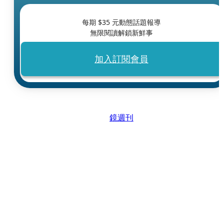
每期 $
35
元動態話題報導
無限閱讀解鎖新鮮事
加入訂閱會員
鏡週刊