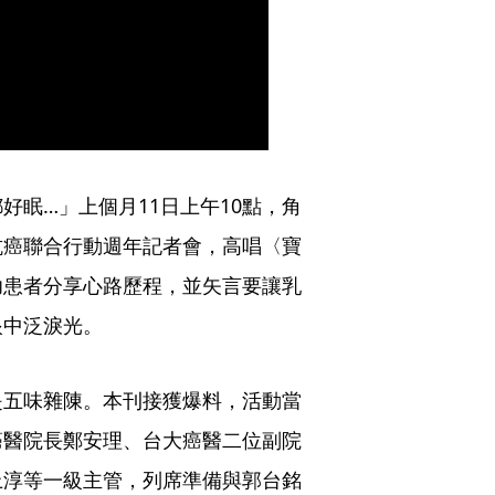
好眠…」上個月11日上午10點，角
抗癌聯合行動週年記者會，高唱〈寶
功患者分享心路歷程，並矢言要讓乳
眼中泛淚光。
是五味雜陳。本刊接獲爆料，活動當
癌醫院長鄭安理、台大癌醫二位副院
上淳等一級主管，列席準備與郭台銘