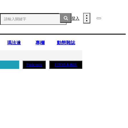
登入
瑪法達
專欄
動態雜誌
訂閱紙本雜誌
Podcasts