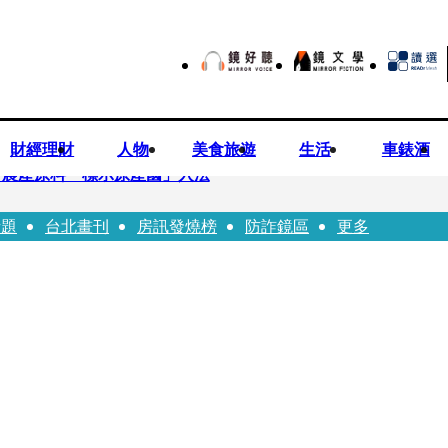
財經理財
人物
美食旅遊
生活
車錶酒
持農產原料「標示原產國」入法
話題
台北畫刊
房訊發燒榜
防詐鏡區
更多
市小吃店把簽名塗掉 沈伯洋：舉雙手贊成
一品牌 唐綺陽1秒帶入星座世界