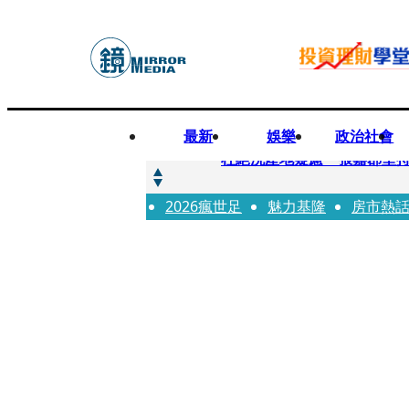
最新
娛樂
政治社會
快訊
杜絕洗產地疑慮 張嘉郡堅
2026瘋世足
快訊
魅力基隆
房市熱
「簽名牆變戰場！」饒河夜
快訊
一起往好命路出發1／占星第