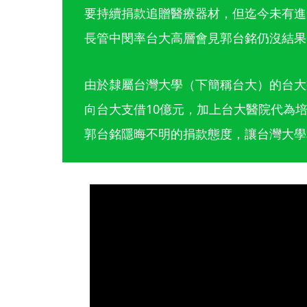
要持續捐款追贈醫療器材，但迄今未有進
長管中閔率台大高層會見郭台銘仍沒結果
由於隸屬台灣大學（下簡稱台大）的台大癌
向台大支借10億元，加上台大醫院代為
郭台銘隱晦不明的捐款態度，讓台灣大學