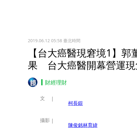
2019.06.12 05:58
臺北時間
【台大癌醫現窘境1】郭
果 台大癌醫開幕營運現
財經理財
文
柯長錕
攝影
陳俊銘
林育緯