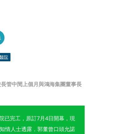
員
醫院
校長管中閔上個月與鴻海集團董事長
醫院已完工，原訂7月4日開幕，現
知情人士透露，郭董曾口頭允諾