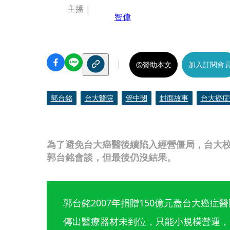
主播
智偉
贊助本文
加入訂閱會
郭台銘
台大醫院
管中閔
封面故事
台大癌症
為了避免台大癌醫後續陷入經營僵局，台大
郭台銘會談，但最後仍沒結果。
郭台銘2007年捐贈150億元蓋台大癌症
傳出醫療器材未到位，只能小規模營運，