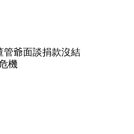
董管爺面談捐款沒結
危機