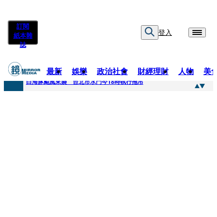
訂閱
登入
紙本雜
誌
最新
娛樂
政治社會
財經理財
人物
美
快訊
白海豚颱風來襲 台北市水門今18時執行拖吊
快訊
AKIRA台北唱到一半突收兒子告白「爸爸I LOVE YOU」 驚喜林志玲同步曝光父親節「披薩蛋糕」
快訊
獨家／TWICE Mina一進華山「天空秒變臉」！ONCE狂風暴雨死守 畫面曝光2.5萬人笑翻