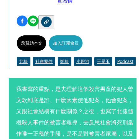
胡慕情
贊助本文
加入訂閱會員
北捷
社會案件
鄭捷
小燈泡
王景玉
Podcast
我書寫的重點，是去理解這個殺害男童的犯人曾
文欽到底是誰、什麼因素使他犯案，他會犯案，
又跟社會結構有什麼關係？之後，也寫了北捷隨
機殺人事件的被害者報導，去反思社會將死刑當
作唯一正義的手段，是不是對被害者家屬，以及