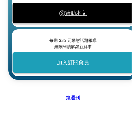
贊助本文
每期 $
35
元動態話題報導
無限閱讀解鎖新鮮事
加入訂閱會員
鏡週刊