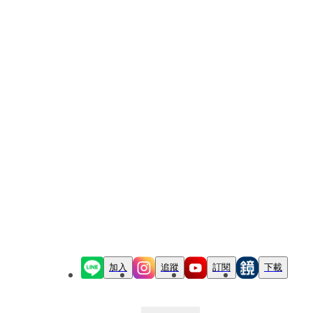
加入
追蹤
訂閱
下載