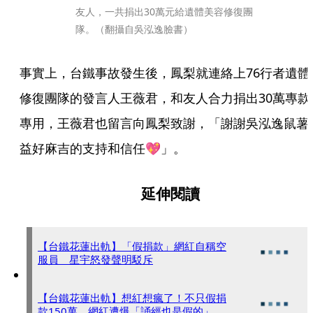
友人，一共捐出30萬元給遺體美容修復團
隊。（翻攝自吳泓逸臉書）
事實上，台鐵事故發生後，鳳梨就連絡上76行者遺體
修復團隊的發言人王薇君，和友人合力捐出30萬專款
專用，王薇君也留言向鳳梨致謝，「謝謝吳泓逸鼠薯
益好麻吉的支持和信任💖」。
延伸閱讀
【台鐵花蓮出軌】「假捐款」網紅自稱空
服員 星宇怒發聲明駁斥
【台鐵花蓮出軌】想紅想瘋了！不只假捐
款150萬 網紅遭爆「誦經也是假的」