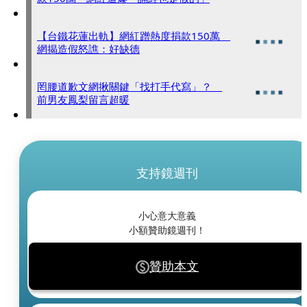
【台鐵花蓮出軌】網紅蹭熱度捐款150萬
網揭造假怒譙：好缺德
罔腰道歉文網揪關鍵「找打手代寫」？
前男友鳳梨留言超暖
支持鏡週刊
小心意大意義
小額贊助鏡週刊！
贊助本文