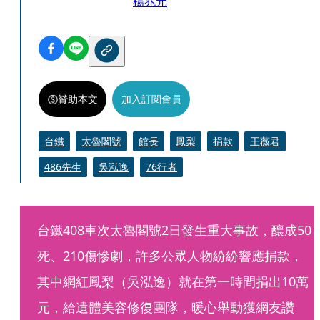
楊兆元
贊助本文
加入訂閱會員
台鐵
太魯閣號
館長
鳳梨
捐款
王薇君
486先生
吳泓逸
76行者
台鐵408車次太魯閣號2日發生重大事故，釀成50
死、210傷慘劇，許多公眾人物紛紛響應捐款，
其中網紅鳳梨（吳泓逸）就在第一時間捐出10萬
元，給遺體美容修復團隊，暖心舉動獲網友讚