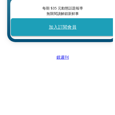
每期 $
35
元動態話題報導
無限閱讀解鎖新鮮事
加入訂閱會員
鏡週刊