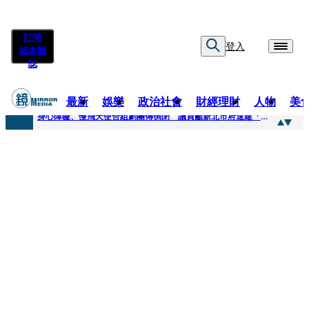
訂閱
登入
紙本雜
誌
最新
娛樂
政治社會
財經理財
人物
美
快訊
身心障礙、慢飛天使合組劇團傳倒閉 議員籲新北市府速建「文化藝術急難協助專案」
快訊
兆基風暴延燒／三百人擬提國賠？金額達14億 自救會提三大訴求
快訊
擊敗金像影帝梁家輝 易烊千璽《小小的我》再稱帝 25歲集齊金雞百花雙料紀錄