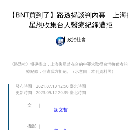
【BNT買到了】路透揭談判內幕 上海
星想收集台人醫療紀錄遭拒
政治社會
《路透社》報導指出，上海復星曾在合約中要求取得台灣接種者的
療紀錄，但遭我方拒絕。（示意圖，本刊資料照）
發布時間：
2021.07.13 12:50
臺北時間
更新時間：
2023.09.12 20:39
臺北時間
文
謝文哲
攝影