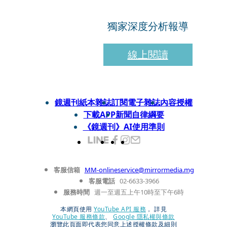
獨家深度分析報導
線上閱讀
鏡週刊紙本雜誌
訂閱電子雜誌
內容授權
下載APP
新聞自律綱要
《鏡週刊》AI使用準則
客服信箱
MM-onlineservice@mirrormedia.mg
客服電話
02-6633-3966
服務時間
週一至週五上午10時至下午6時
本網頁使用
YouTube API 服務
， 詳見
YouTube 服務條款
、
Google 隱私權與條款
瀏覽此頁面即代表您同意上述授權條款及細則