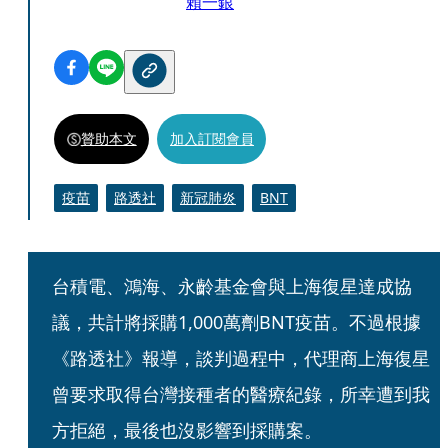
賴一銀
贊助本文
加入訂閱會員
疫苗
路透社
新冠肺炎
BNT
台積電、鴻海、永齡基金會與上海復星達成協
議，共計將採購1,000萬劑BNT疫苗。不過根據
《路透社》報導，談判過程中，代理商上海復星
曾要求取得台灣接種者的醫療紀錄，所幸遭到我
方拒絕，最後也沒影響到採購案。