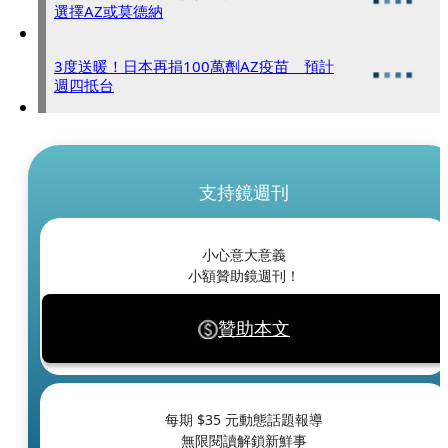
選擇AZ或莫德納
3度送暖！日本再捐100萬劑AZ疫苗 預計
週四抵台
支持鏡週刊
小心意大意義
小額贊助鏡週刊！
贊助本文
每期 $
35
元動態話題報導
無限閱讀解鎖新鮮事