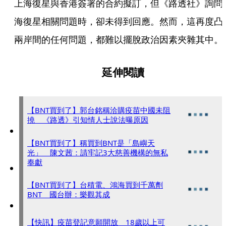
上海復星與香港簽署的合約擬訂，但《路透社》詢問
海復星相關問題時，卻未得到回應。然而，這再度凸
兩岸間的任何問題，都難以擺脫政治因素夾雜其中。
延伸閱讀
【BNT買到了】郭台銘稱洽購疫苗中國未阻
撓 《路透》引知情人士說法曝原因
【BNT買到了】稱買到BNT是「島嶼天
光」 陳文茜：請牢記3大慈善機構的無私
奉獻
【BNT買到了】台積電、鴻海買到千萬劑
BNT 國台辦：樂觀其成
【快訊】疫苗登記意願開放 18歲以上可