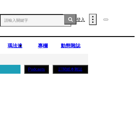
登入
瑪法達
專欄
動態雜誌
訂閱紙本雜誌
Podcasts