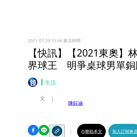
2021.07.29 15:44
臺北時間
【快訊】【2021東奧】
界球王 明爭桌球男單銅
生活
文
陳鈺涵
贊助本文
加入訂閱會