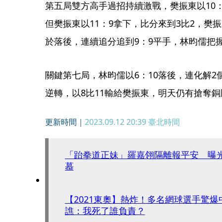
第五局雙方高手過招持續激戰，樊振東以10
但樊振東以11：9拿下，比分來到3比2，樊
於落後，連續追分追到9：9平手，林昀儒把握
關鍵第七局，林昀儒以6：10落後，連化解2
逆轉，以8比11輸給樊振東，明天仍有搶奪
更新時間｜
2023.09.12 20:39
臺北時間
「跆拳道正妹」羅嘉翎隔離報平安 曝
慕
【2021東奧】熱炸！多名網球選手驚
譙：我死了誰負責？