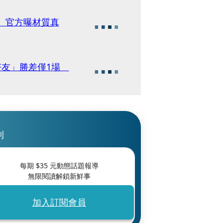
？ 官方曝材質真
兼好友」勝差僅1場
刊
每期 $
35
元動態話題報導
無限閱讀解鎖新鮮事
加入訂閱會員