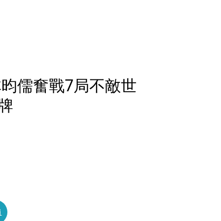
林昀儒奮戰7局不敵世
牌
員