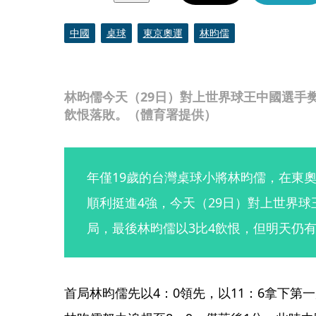
中國
桌球
東京奧運
林昀儒
林昀儒今天（29日）對上世界球王中國選手樊
飲恨落敗。（體育署提供）
年僅19歲的台灣桌球小將林昀儒，在東
順利挺進4強，今天（29日）對上世界球
局，最後林昀儒以3比4飲恨，但明天仍
首局林昀儒先以4：0領先，以11：6拿下第