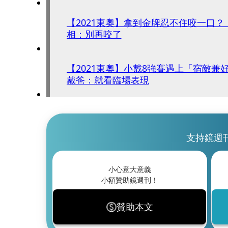
【2021東奧】拿到金牌忍不住咬一口
相：別再咬了
【2021東奧】小戴8強賽遇上「宿敵
戴爸：就看臨場表現
支持鏡週
小心意大意義
小額贊助鏡週刊！
贊助本文