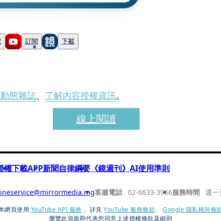
蹤
訂閱
下載
刊動態雜誌
、
了解內容授權資訊
。
線上閱讀
授權
下載APP
新聞自律綱要
《鏡週刊》AI使用準則
ineservice@mirrormedia.mg
客服電話
02-6633-3966
服務時間
週一
本網頁使用
YouTube API 服務
， 詳見
YouTube 服務條款
、
Google 隱私權與條
瀏覽此頁面即代表您同意上述授權條款及細則