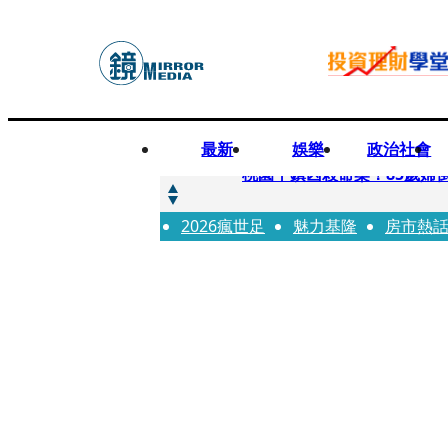
最新
娛樂
政治社會
快訊
桃園平鎮凶殺命案！85歲婦
2026瘋世足
快訊
魅力基隆
房市熱
狠詐慈濟10.6億！神鬼律
快訊
邊看偶像邊拚韓國行 《2026