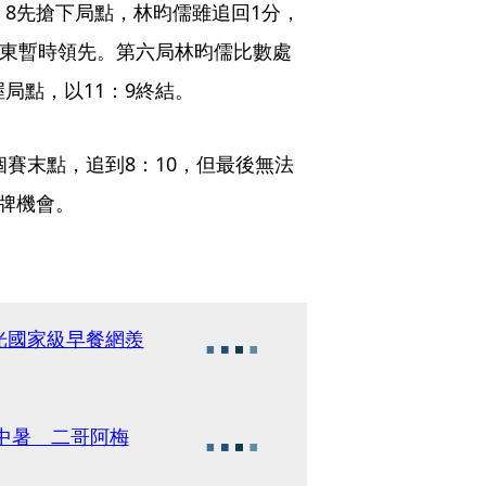
：8先搶下局點，林昀儒雖追回1分，
振東暫時領先。第六局林昀儒比數處
局點，以11：9終結。
個賽末點，追到8：10，但最後無法
銅牌機會。
光國家級早餐網羨
爆中暑 二哥阿梅