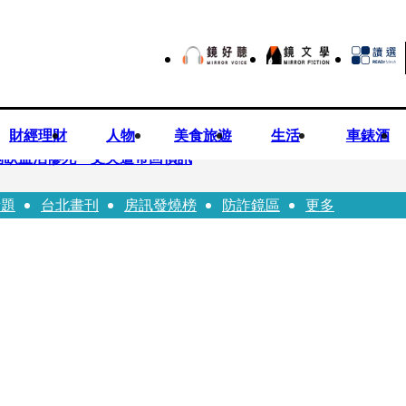
財經理財
人物
美食旅遊
生活
車錶酒
倒臥血泊慘死 丈夫遭帶回偵訊
話題
台北畫刊
房訊發燒榜
防詐鏡區
更多
師陳昱瑄「親接機BNT抵台」 同框陳時中、張淑芬畫面曝光
 SBS歌謠大戰SUMMER》TVBS直播祭追星福利