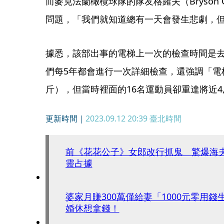
而麥克法蘭橄欖球隊的隊友格羅夫（Bryson 
問題，「我們就知道總有一天會發生悲劇，
據悉，該部出事的電梯上一次的檢查時間是去
們每5年都會進行一次詳細檢查，還強調「電梯最
斤），但當時裡面的16名運動員卻重達將近4,0
更新時間｜
2023.09.12 20:39
臺北時間
前《花花公子》女郎改行抓鬼 驚爆海
靈占據
婆家月賺300萬僅給妻「1000元零用
婚休想拿錢！