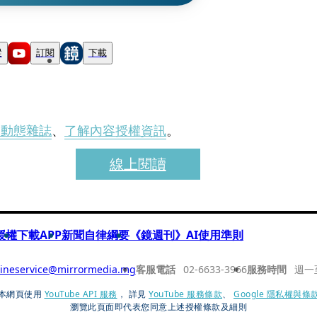
蹤
訂閱
下載
刊動態雜誌
、
了解內容授權資訊
。
線上閱讀
授權
下載APP
新聞自律綱要
《鏡週刊》AI使用準則
ineservice@mirrormedia.mg
客服電話
02-6633-3966
服務時間
週一
本網頁使用
YouTube API 服務
， 詳見
YouTube 服務條款
、
Google 隱私權與條
瀏覽此頁面即代表您同意上述授權條款及細則