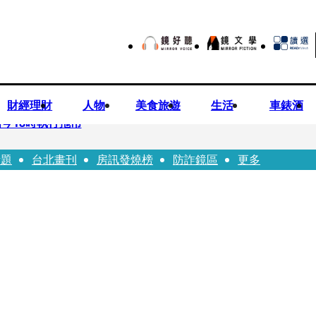
財經理財
人物
美食旅遊
生活
車錶酒
今18時執行拖吊
話題
台北畫刊
房訊發燒榜
防詐鏡區
更多
子告白「爸爸I LOVE YOU」 驚喜林志玲同步曝光父親節「披
華山「天空秒變臉」！ONCE狂風暴雨死守 畫面曝光2.5萬人笑翻