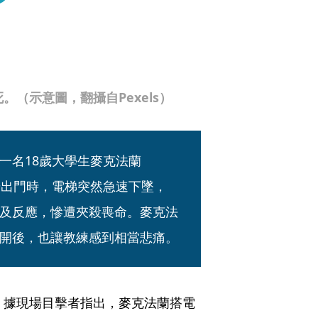
（示意圖，翻攝自Pexels）
一名18歲大學生麥克法蘭
電梯要步出門時，電梯突然急速下墜，
及反應，慘遭夾殺喪命。麥克法
開後，也讓教練感到相當悲痛。
，據現場目擊者指出，麥克法蘭搭電