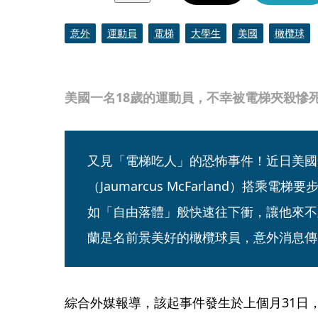
意外
運動員
電梯
大學生
美國
橄欖球
美國一名18歲的運動員，不幸被電梯夾殺慘死。
又見「電梯吃人」的恐怖事件！近日美國
（Jaumarcus McFarland）搭乘
如「自由落體」般快速往下衝，讓他來不
蘭是名前景美好的橄欖球員，意外消息傳
綜合外媒報導，該起事件發生於上個月31日