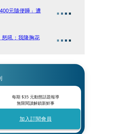
400元隨便睡」遭
 怒吼：我隆胸花
刊
每期 $
35
元動態話題報導
無限閱讀解鎖新鮮事
加入訂閱會員