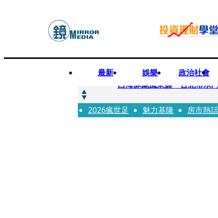
最新
娛樂
政治社會
快訊
白海豚颱風來襲 台北市水門
2026瘋世足
快訊
魅力基隆
房市熱
AKIRA台北唱到一半突收兒
快訊
獨家／TWICE Mina一進