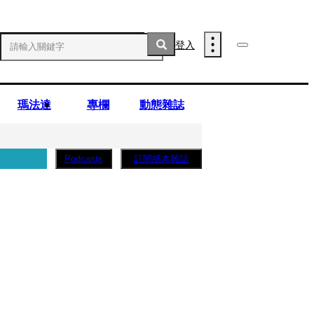
登入
瑪法達
專欄
動態雜誌
訂閱紙本雜誌
Podcasts
薩蛋糕」