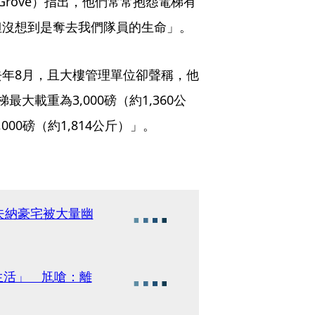
Grove）指出，他們常常抱怨電梯有
但沒想到是奪去我們隊員的生命」。
年8月，且大樓管理單位卻聲稱，他
大載重為3,000磅（約1,360公
00磅（約1,814公斤）」。
夫納豪宅被大量幽
錢生活」 尪嗆：離