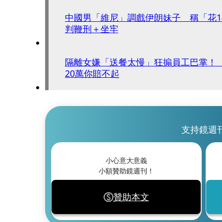
中國男「維尼」調戲伊朗妹子 稱「花1
判鞭刑＋坐牢
隔離女嫌「送餐太慢」狂搧員工巴掌！
20萬你賠不起
支持鏡週
小心意大意義
小額贊助鏡週刊！
贊助本文