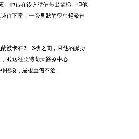
來，他跟在後方準備步出電梯，但他
急速往下墜，一旁見狀的學生趕緊替
蘭被卡在2、3樓之間，且他的脈搏
困，並送往亞特蘭大醫療中心
仍不敵死神招喚，最後重傷不治。