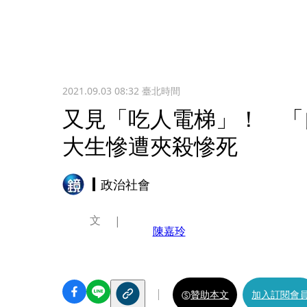
2021.09.03 08:32
臺北時間
又見「吃人電梯」！ 「
大生慘遭夾殺慘死
政治社會
文
陳嘉玲
贊助本文
加入訂閱會