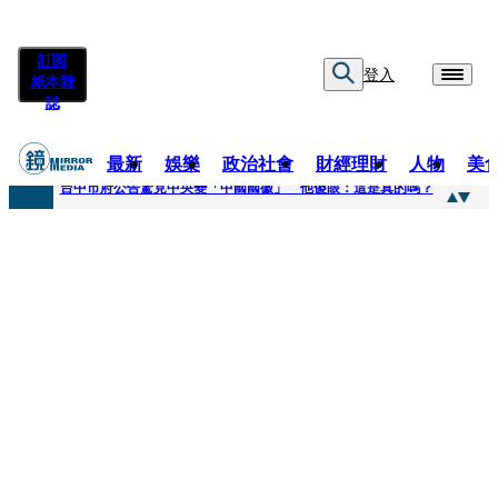
訂閱
登入
紙本雜
誌
最新
娛樂
政治社會
財經理財
人物
美
快訊
台中市府公告驚見中央變「中國國徽」 他傻眼：這是真的嗎？
快訊
明知辣椒粉含蘇丹紅還賣！無良業者撈百萬喊「吃了沒差」 法官打臉判6月不准緩刑
快訊
被滲透？市府公告驚見「中國國徽」 台中市都發局長認了3錯誤