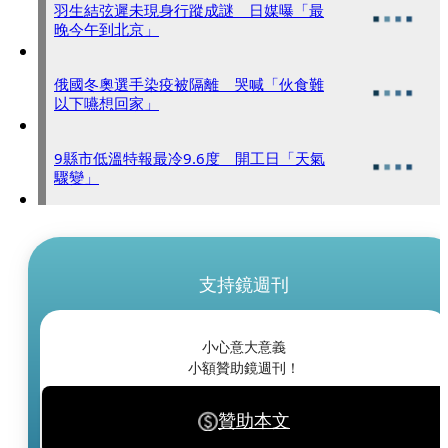
羽生結弦遲未現身行蹤成謎 日媒曝「最
晚今午到北京」
俄國冬奧選手染疫被隔離 哭喊「伙食難
以下嚥想回家」
9縣市低溫特報最冷9.6度 開工日「天氣
驟變」
支持鏡週刊
小心意大意義
小額贊助鏡週刊！
贊助本文