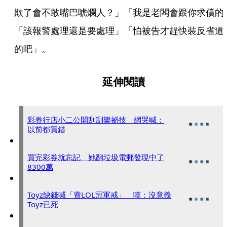
欺了會不敢嘴巴唬爛人？」「我是老闆會跟你求償的
「該報警處理還是要處理」「怕被告才趕快裝反省道
的吧」。
延伸閱讀
彩券行店小二公開刮刮樂祕技 網哭喊：
以前都買錯
買完彩券就忘記 她翻垃圾電郵發現中了
8300萬
Toyz缺錢喊「賣LOL冠軍戒」 嘆：沒意義
Toyz已死