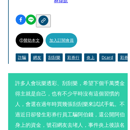
林煒凱
贊助本文
加入訂閱會員
詐騙
網友
刮刮樂
彩券行
炎上
Dcard
彩券
許多人會玩樂透彩、刮刮樂，希望下個千萬獎金
得主就是自己，也有不少平時沒有這個習慣的
人，會選在過年時買幾張刮刮樂來試試手氣。不
過近日卻發生彩券行員工騙阿伯錢，還公開阿伯
身上的資金，號召網友去堵人，事件炎上後該名