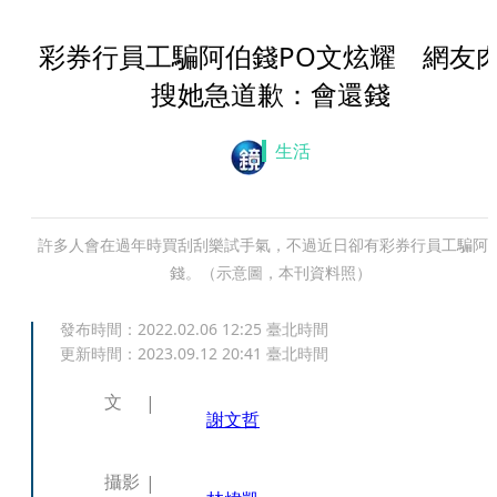
彩券行員工騙阿伯錢PO文炫耀 網友
搜她急道歉：會還錢
生活
許多人會在過年時買刮刮樂試手氣，不過近日卻有彩券行員工騙阿
錢。（示意圖，本刊資料照）
發布時間：
2022.02.06 12:25
臺北時間
更新時間：
2023.09.12 20:41
臺北時間
文
謝文哲
攝影