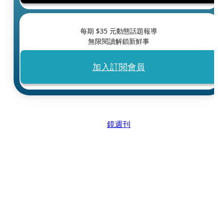
每期 $
35
元動態話題報導
無限閱讀解鎖新鮮事
加入訂閱會員
鏡週刊