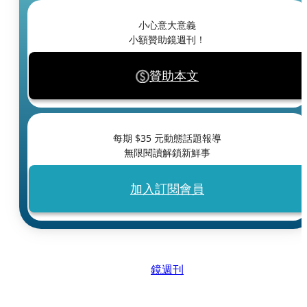
小心意大意義
小額贊助鏡週刊！
贊助本文
每期 $
35
元動態話題報導
無限閱讀解鎖新鮮事
加入訂閱會員
鏡週刊