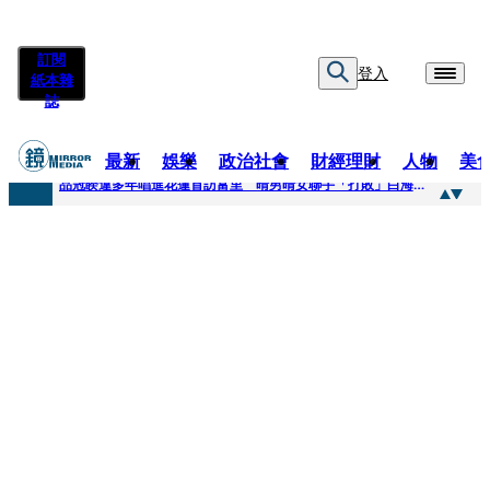
訂閱
登入
紙本雜
誌
最新
娛樂
政治社會
財經理財
人物
美
快訊
品冠睽違多年唱進花蓮首訪富里 晴男晴女聯手「打敗」白海豚颱風
快訊
【台中戰局特輯】何欣純支持度暴增 藍營民調老劇本急救援
快訊
natori再訪台北人氣爆棚 〈Overdose〉一響全場尖叫「I Love You Taipei」