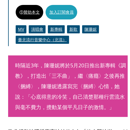
贊助本文
加入訂閱會員
MV
演唱會
新專輯
新歌
陳珊妮
臺北流行音樂中心（北流）
時隔近3年，陳珊妮將於5月20日推出新專輯《調
教》，打造出「三不曲」，繼〈痛癮〉之後再推
〈捆縛〉，陳珊妮透露寫完〈捆縛〉心情，她
說：「心底得意的冷笑，自己清楚那種行雲流水
與毫不費力，攪動某個平凡日子的激情。」