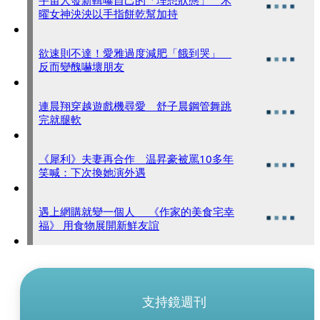
宇宙人發新輯曝自己的「理想狀態」 木
曜女神泱泱以手指餅乾幫加持
欲速則不達！愛雅過度減肥「餓到哭」
反而變醜嚇壞朋友
連晨翔穿越遊戲機尋愛 舒子晨鋼管舞跳
完就腿軟
《犀利》夫妻再合作 温昇豪被罵10多年
笑喊：下次換她演外遇
遇上網購就變一個人 《作家的美食宅幸
福》 用食物展開新鮮友誼
支持鏡週刊