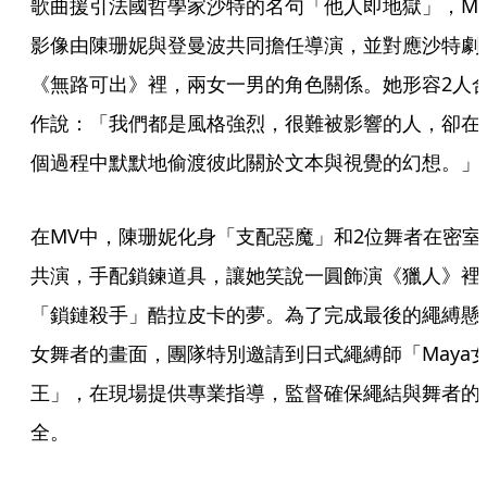
歌曲援引法國哲學家沙特的名句「他人即地獄」，M
影像由陳珊妮與登曼波共同擔任導演，並對應沙特劇
《無路可出》裡，兩女一男的角色關係。她形容2人
作說：「我們都是風格強烈，很難被影響的人，卻在
個過程中默默地偷渡彼此關於文本與視覺的幻想。」
在MV中，陳珊妮化身「支配惡魔」和2位舞者在密室
共演，手配鎖鍊道具，讓她笑說一圓飾演《獵人》裡
「鎖鏈殺手」酷拉皮卡的夢。為了完成最後的繩縛懸
女舞者的畫面，團隊特別邀請到日式繩縛師「Maya
王」，在現場提供專業指導，監督確保繩結與舞者的
全。