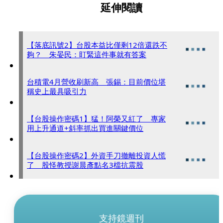
延伸閱讀
【落底訊號2】台股本益比僅剩12倍還跌不
夠？ 朱晏民：盯緊這件事就有答案
台積電4月營收刷新高 張錫：目前價位堪
稱史上最具吸引力
【台股操作密碼1】猛！阿榮又紅了 專家
用上升通道+斜率抓出買進關鍵價位
【台股操作密碼2】外資手刀撤離投資人慌
了 股怪教授謝晨彥點名3檔抗震股
支持鏡週刊