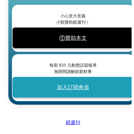
小心意大意義
小額贊助鏡週刊！
贊助本文
每期 $
35
元動態話題報導
無限閱讀解鎖新鮮事
加入訂閱會員
鏡週刊