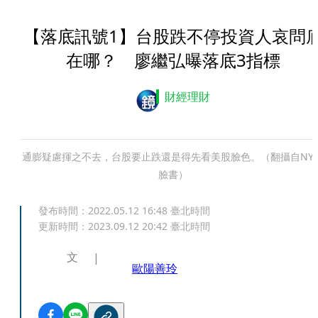
【落底訊號1】台股跌不停投資人哀問
在哪？ 廖繼弘曝落底3指標
財經理財
通膨疑慮揮之不去，台股要止跌還是得先看美股臉色。（翻攝自NYS
臉書）
發布時間：
2022.05.12 16:48
臺北時間
更新時間：
2023.09.12 20:42
臺北時間
文
歐陽善玲