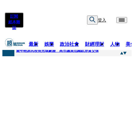
訂閱
登入
紙本雜
誌
最新
娛樂
政治社會
財經理財
人物
美
快訊
最年輕原民校長光環蒙塵 高市議員范織欽涉貪交保
快訊
「愛露奶」私訊流出！小24歲女友爆當小三「大鬧病房氣孕婦」 姜厚任不忍回應了
快訊
不堪病妻碎念桃園翁發狂砸死她 金屬拐杖斷兩截！媳見婆婆屍右臉全爛