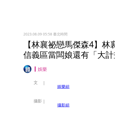
2023.08.09 05:58
臺北時間
【林襄祕戀馬傑森4】
信義區當闆娘還有「大計
娛樂
文
娛樂組
攝影
攝影組