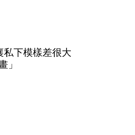
林襄私下模樣差很大
畫」