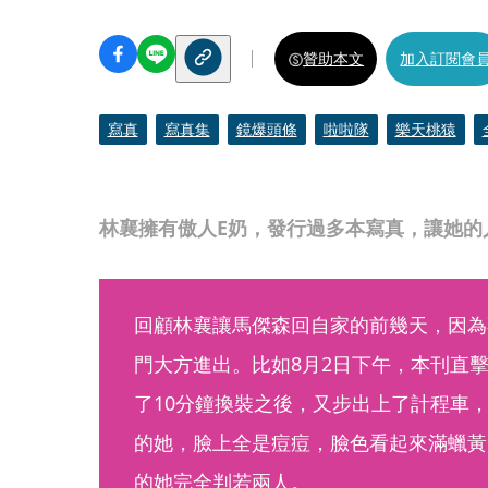
贊助本文
加入訂閱會
寫真
寫真集
鏡爆頭條
啦啦隊
樂天桃猿
林襄擁有傲人E奶，發行過多本寫真，讓她的
回顧林襄讓馬傑森回自家的前幾天，因為
門大方進出。比如8月2日下午，本刊直
了10分鐘換裝之後，又步出上了計程車
的她，臉上全是痘痘，臉色看起來滿蠟黃
的她完全判若兩人。