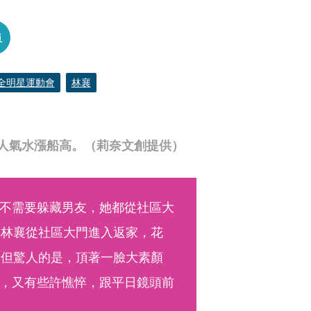
員
全明星運動會
林襄
人氣水漲船高。（莉奈文創提供）
不需要躲藏男友，她都從社區大
擊林襄從社區大門進入返家，花
，但驚人的是，頂著一臉大素顏
，又有些許憔悴，跟平日鏡頭前