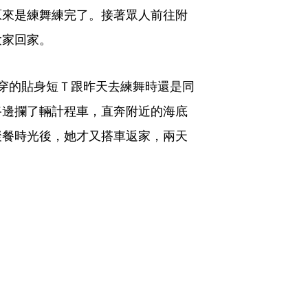
原來是練舞練完了。接著眾人前往附
大家回家。
穿的貼身短Ｔ跟昨天去練舞時還是同
路邊攔了輛計程車，直奔附近的海底
聚餐時光後，她才又搭車返家，兩天