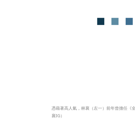
憑藉著高人氣，林襄（左一）前年曾擔任《
襄IG）