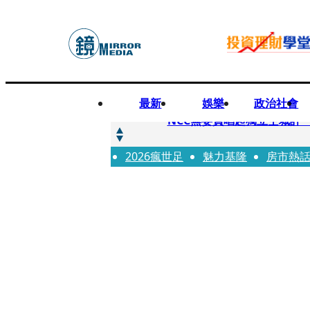
最新
娛樂
政治社會
快訊
NCC無委員唱起獨立空城計 蘋
2026瘋世足
快訊
魅力基隆
房市熱
六強片齊聚桃影 小薰《祖
快訊
8年磨一劍 陳法拉自編自導《