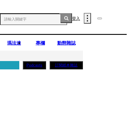
登入
瑪法達
專欄
動態雜誌
訂閱紙本雜誌
Podcasts