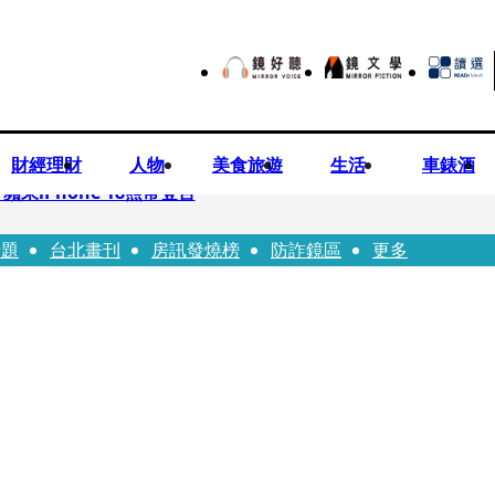
財經理財
人物
美食旅遊
生活
車錶酒
果iPhone 18照常登台
話題
台北畫刊
房訊發燒榜
防詐鏡區
更多
先鬼》回桃影娘家 《長安的荔枝》桃影加映一票難求
Bloodline》進軍多倫多 柯林法洛姊弟相挺