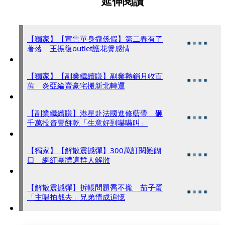
延伸閱讀
【獨家】【宣告單身攏係假】第二春有了
著落 王振復outlet護花煲感情
【獨家】【副業繼續賺】副業熱銷月收百
萬 炎亞綸賣豪宅搬新北轉運
【副業繼續賺】港星赴法國進修藍帶 砸
千萬投資賣餅乾「生意好到嚇嚇叫」
【獨家】【解散震撼彈】300萬訂閱難餬
口 網紅團體這群人解散
【解散震撼彈】拆帳問題喬不攏 茄子蛋
「主唱拍戲去」兄弟情成追憶