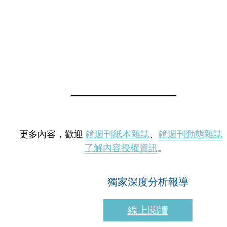
更多內容，歡迎
鏡週刊紙本雜誌
、
鏡週刊動態雜誌
了解內容授權資訊
。
獨家深度分析報導
線上閱讀