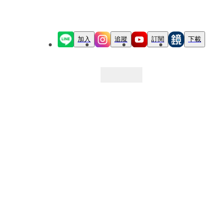
加入
追蹤
訂閱
下載
最新文章