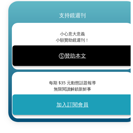
支持鏡週刊
小心意大意義
小額贊助鏡週刊！
贊助本文
每期 $
35
元動態話題報導
無限閱讀解鎖新鮮事
加入訂閱會員