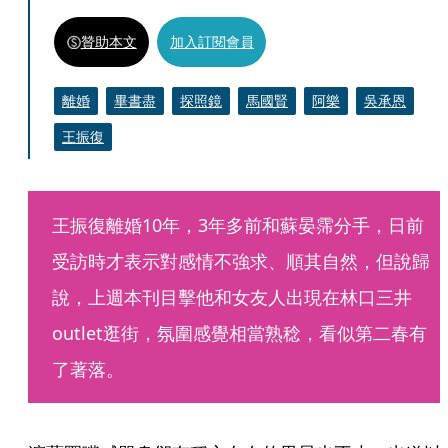
贊助本文
加入訂閱會員
離婚
畢書盡
探照鏡
馬國賢
阿樂
吳承恩
王振復
王振復離婚10年，3年多前和蘇晏霈分手，日前
受訪時才表示對感情不強求、順其自然，但說歸
說，上週本刊目擊他和女友人出現在林口三井
outlet逛街，氛圍感覺相當熟稔，看似第二春有
了著落。