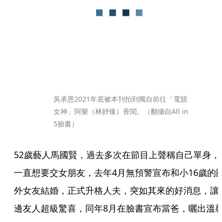
吳承恩2021年底被本刊拍到獨自前往「電競
女神」阿樂（林妤臻）香閨。（翻攝自All in 
5臉書）
52歲藝人馬國賢，過去多次在節目上聲稱自己單身，
一直想要交女朋友，去年4月無預警宣布和小16歲的
外女友結婚，正式升格人夫，突如其來的好消息，讓
邊友人超級驚喜，同年8月在臉書宣布當爸，曬出溫