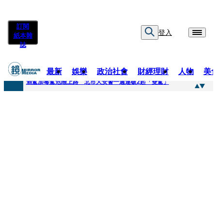
訂閱
登入
紙本雜
誌
最新
娛樂
政治社會
財經理財
人物
美
快訊
酒駕加毒駕危險上路 北市大安警一週連破2起「雙駕」
快訊
Ozone黃文廷、FEniX夏浦洋組「神隊友」 邱以太、林亭莉熱血狂奔殺青淚崩
快訊
AKIRA台北唱到一半突收兒子告白「爸爸I LOVE YOU」 驚喜林志玲同步曝光父親節「披薩蛋糕」