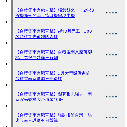
【台積電南京廠直擊】張爺爺來了！2年沒
貨機降落的南京祿口機場現生機
【台積電南京廠直擊】趕10月完工 300
名台積電先遣部隊入駐
【台積電南京廠直擊】台積電南京廠落腳
地 竟與西楚霸王有關
【台積電南京廠直擊】9月大型設備進駐
台積電南京廠原來長這樣
【台積電南京廠直擊】跟著張忠謀走 南
京紫光規模大台積電10倍
【台積電南京廠直擊】強調根留台灣 張
忠謀南京設廠有何盤算