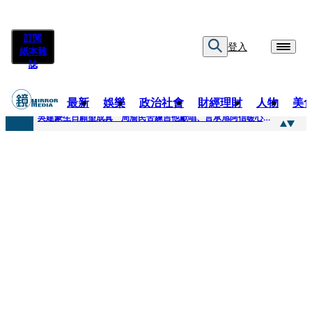
訂閱
登入
紙本雜
誌
最新
娛樂
政治社會
財經理財
人物
美
快訊
吳建豪生日願望成真 周渝民苦練吉他獻唱、言承旭阿信暖心祝福
快訊
42歲情色片女星宣布閃嫁「前職棒投手」！ 她甜讚老公「投球速度快」：擄獲我的心
快訊
WEST.一日宣布2人結婚 濱田崇裕、重岡大毅同日報喜 7人團已有4人結婚