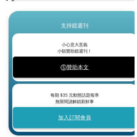
支持鏡週刊
小心意大意義
小額贊助鏡週刊！
贊助本文
每期 $
35
元動態話題報導
無限閱讀解鎖新鮮事
加入訂閱會員