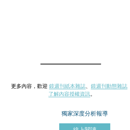
更多內容，歡迎
鏡週刊紙本雜誌
、
鏡週刊動態雜誌
了解內容授權資訊
。
獨家深度分析報導
線上閱讀