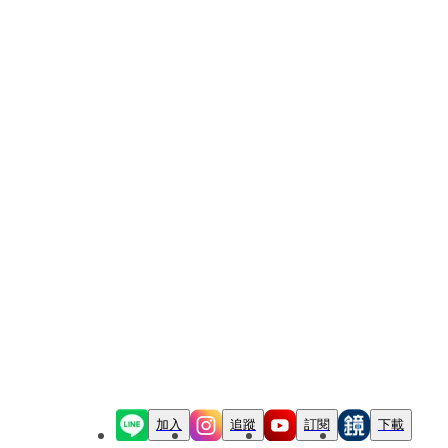
加入
追蹤
訂閱
下載