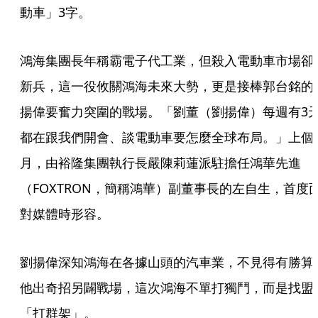
動車」3字。
鴻海集團長年稱霸電子代工業，但殺入電動車市場卻
新兵，這一役攸關鴻海未來大勢，更是接棒郭台銘的
揚偉要奮力突圍的戰場。「劉董（劉揚偉）每週有3
都在跟我們開會、談電動車要怎麼全球布局。」上個
月，由裕隆集團執行長嚴陳莉蓮派駐擔任鴻華先進
（FOXTRON，簡稱鴻華）副董事長的左自生，首度
對媒體時形容。
劉揚偉深知鴻海在各據山頭的汽車業，不見得有勝算
他出奇招另闢戰場，這次鴻海不單打獨鬥，而是找盟
「打群架」。