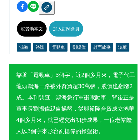
贊助本文
加入訂閱會員
鴻海
裕隆
電動車
劉揚偉
封面故事
鴻華
靠著「電動車」3個字，近2個多月來，電子代工
龍頭鴻海一路被外資買超30萬張，股價也翻漲2
成。本刊調查，鴻海急行軍衝電動車，背後正是
董事長劉揚偉親自操盤，從與裕隆合資成立鴻華
4個多月來，就已經交出初步成果，一位老裕隆
人以3個字來形容劉揚偉的操盤術。 