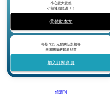
小心意大意義
小額贊助鏡週刊！
贊助本文
每期 $
35
元動態話題報導
無限閱讀解鎖新鮮事
加入訂閱會員
鏡週刊