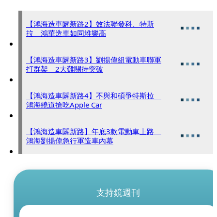
【鴻海造車闢新路2】效法聯發科、特斯
拉 鴻華造車如同堆樂高
【鴻海造車闢新路3】劉揚偉組電動車聯軍
打群架 2大難關待突破
【鴻海造車闢新路4】不與和碩爭特斯拉
鴻海繞道搶吃Apple Car
【鴻海造車闢新路】年底3款電動車上路
鴻海劉揚偉急行軍造車內幕
支持鏡週刊