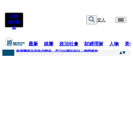
訂閱
登入
紙本雜
誌
最新
娛樂
政治社會
財經理財
人物
美
快訊
凌晨曬懷念照惹哭網友 米可白感性告白：媽媽愛妳
快訊
酸民質疑民進黨「是不是有她裸照？」 黃智賢3點回嗆獲網友讚爆
快訊
姜厚任「老牛找到嫩草」再談小24歲女友 揭七世情緣駁拐坑、暈船破財