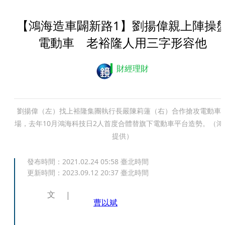
【鴻海造車闢新路1】劉揚偉親上陣操
電動車 老裕隆人用三字形容他
財經理財
劉揚偉（左）找上裕隆集團執行長嚴陳莉蓮（右）合作搶攻電動車
場，去年10月鴻海科技日2人首度合體替旗下電動車平台造勢。（鴻
提供）
發布時間：
2021.02.24 05:58
臺北時間
更新時間：
2023.09.12 20:37
臺北時間
文
曹以斌