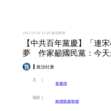
2021.07.01 12:20
臺北時間
【中共百年黨慶】「連宋
夢 作家籲國民黨：今天
政治社會
文
黃雅琪
攝影
林煒凱
賴智揚