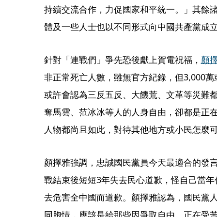
持續交流合作，力促國家和平統一。」其餘
體及一些人士也以不同形式向中國共產黨成
針對「連戰們」爭先恐後獻上賀電祝福，
顏
非正常死亡人數，雖無官方紀錄，但3,000萬
或許會認為三反五反、大饑荒、文革等災難
奪馬雲、范冰冰等人的人身自由，卻都是正
人物都尚且如此，對待其他地方或小民怎麼
顏擇雅強調，忠誠國民黨員今天最適合的發
戰結束後短短3年失去民心道歉，怪自己當年
去危害全中國而道歉。顏擇雅認為，國民黨
同胞情，應該是給那些因爭取自由、正在受