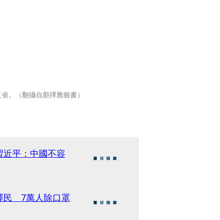
反省。（翻攝自顏擇雅臉書）
習近平：中國不容
澤民 7萬人除口罩