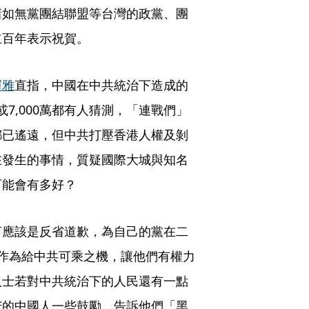
諸如無黨團結聯盟等台灣的政黨、團
立百年表示祝賀。
擇雅
直指，中國在中共統治下造成的
或7,000萬都有人猜測，「連戰們」
都已遙遠，但中共打壓香港人權及剝
在發生的事情，質疑國際大城與知名
可能會有多好？
言應該是反省道歉，為自己的黨在二
作為給中共可乘之機，讓他們有權力
人士若對中共統治下的人民還有一點
苦的中國人一些鼓勵，告訴他們「黑