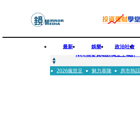
最新
娛樂
政治社會
快訊
NCC無委員唱起獨立空城計 蘋
2026瘋世足
快訊
魅力基隆
房市熱
六強片齊聚桃影 小薰《祖
快訊
8年磨一劍 陳法拉自編自導《