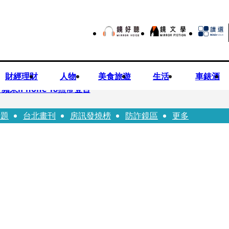
財經理財
人物
美食旅遊
生活
車錶酒
果iPhone 18照常登台
話題
台北畫刊
房訊發燒榜
防詐鏡區
更多
先鬼》回桃影娘家 《長安的荔枝》桃影加映一票難求
Bloodline》進軍多倫多 柯林法洛姊弟相挺