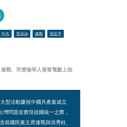
員
中共
范冰冰
連戰
習近平
、連戰、宋楚瑜等人發賀電獻上祝
行大型活動慶祝中國共產黨成立
決台灣問題並實現祖國統一之際，
含前國民黨主席連戰與洪秀柱、