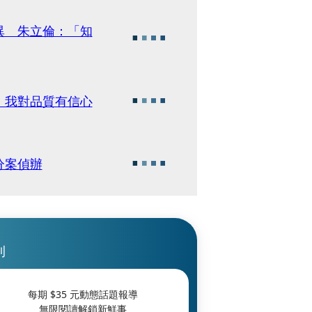
異 朱立倫：「知
：我對品質有信心
分案偵辦
刊
每期 $
35
元動態話題報導
無限閱讀解鎖新鮮事