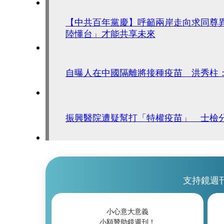
【中共百年黨慶】呼籲兩岸走向求同尊
陸懂台」才能共享未來
自曝人在中國隔離將接種疫苗 洪秀柱
振興醫院遭疑幫打「特權疫苗」 士檢
支持鏡週
小心意大意義
小額贊助鏡週刊！