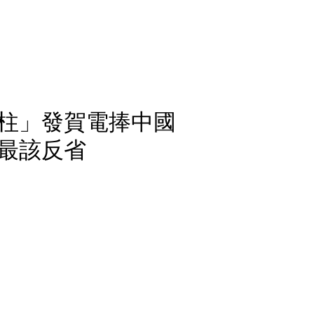
柱」發賀電捧中國
最該反省