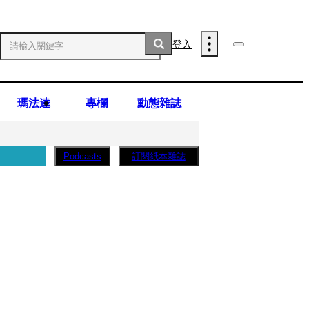
登入
瑪法達
專欄
動態雜誌
訂閱紙本雜誌
Podcasts