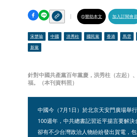
贊助本文
加入訂閱會
宋楚瑜
中國
洪秀柱
國民黨
香港
馬雲
新黨
針對中國共產黨百年黨慶，洪秀柱（左起）
福。（本刊資料照）
中國今（7月1日）於北京天安門廣場舉
100週年，中共總書記習近平揚言要解
卻有不少台灣政治人物紛紛發出賀電，包