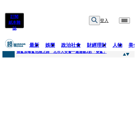
訂閱
登入
紙本雜
誌
最新
娛樂
政治社會
財經理財
人物
美
快訊
酒駕加毒駕危險上路 北市大安警一週連破2起「雙駕」
快訊
Ozone黃文廷、FEniX夏浦洋組「神隊友」 邱以太、林亭莉熱血狂奔殺青淚崩
快訊
AKIRA台北唱到一半突收兒子告白「爸爸I LOVE YOU」 驚喜林志玲同步曝光父親節「披薩蛋糕」