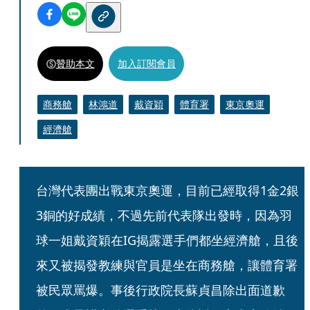
贊助本文
加入訂閱會員
商務艙
林鴻道
戴資穎
體育署
東京奧運
經濟艙
台灣代表團出戰東京奧運，目前已經取得1金2銀
3銅的好成績，不過先前代表隊出發時，因為羽
球一姐戴資穎在IG揭露選手們都坐經濟艙，且後
來又被揭發教練與官員是坐在商務艙，讓體育署
被民眾罵爆。事後行政院長蘇貞昌除出面道歉