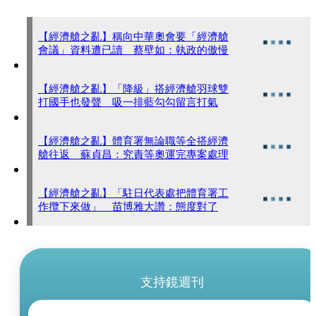
【經濟艙之亂】稱向中華奧會要「經濟艙
會議」資料遭已讀 蔡壁如：執政的傲慢
【經濟艙之亂】「降級」搭經濟艙羽球雙
打國手也發聲 吸一排藍勾勾留言打氣
【經濟艙之亂】體育署無論職等全搭經濟
艙往返 蘇貞昌：究責等奧運完專案處理
【經濟艙之亂】「駐日代表處把體育署工
作攬下來做」 苗博雅大讚：態度對了
支持鏡週刊