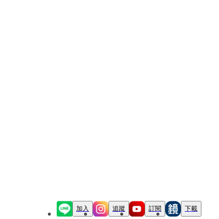
加入
追蹤
訂閱
下載