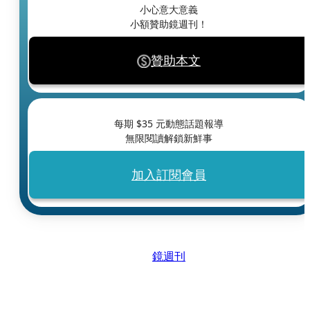
小心意大意義
小額贊助鏡週刊！
贊助本文
每期 $
35
元動態話題報導
無限閱讀解鎖新鮮事
加入訂閱會員
鏡週刊