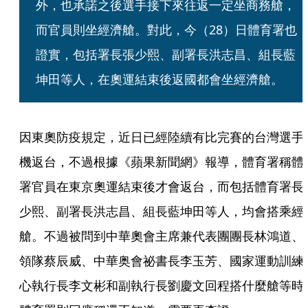
外，也承諾之後選手接下來往返一定坐商務艙，
而官員則坐經濟艙。對此，今（28）日體育署也
證實，包括署長張少熙、副署長洪志昌、組長藍
坤田等人，在奧運結束後返國都會坐經濟艙。
因東奧防疫規定，近日已經陸續有比完賽的台灣選手
機返台，不過根據《蘋果新聞網》報導，體育署稱體
署官員在東京奧運結束後才會返台，而包括體育署長
少熙、副署長洪志昌、組長藍坤田等人，均會搭乘經
艙。不過被問到中華奧會主席兼代表團團長林鴻道、
領隊蔡辰威、中華奥會祕書長李玉芳、國家運動訓練
心執行長李文彬和副執行長劉慶文回程搭什麼艙等時