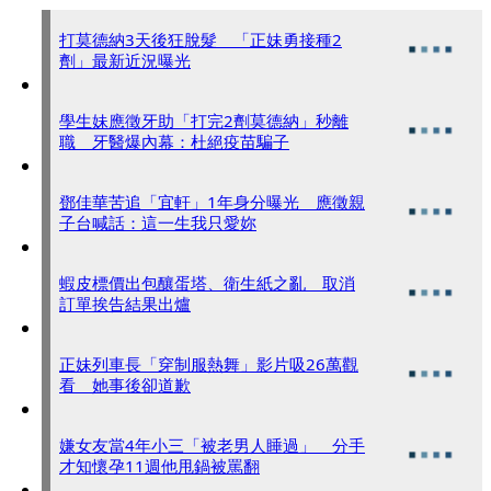
打莫德納3天後狂脫髮 「正妹勇接種2
劑」最新近況曝光
學生妹應徵牙助「打完2劑莫德納」秒離
職 牙醫爆內幕：杜絕疫苗騙子
鄧佳華苦追「宜軒」1年身分曝光 應徵親
子台喊話：這一生我只愛妳
蝦皮標價出包釀蛋塔、衛生紙之亂 取消
訂單挨告結果出爐
正妹列車長「穿制服熱舞」影片吸26萬觀
看 她事後卻道歉
嫌女友當4年小三「被老男人睡過」 分手
才知懷孕11週他甩鍋被罵翻