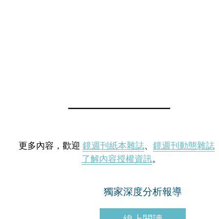
更多內容，歡迎
鏡週刊紙本雜誌
、
鏡週刊動態雜誌
了解內容授權資訊
。
獨家深度分析報導
線上閱讀