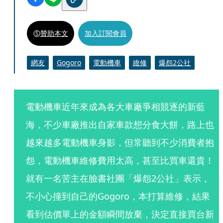
贊助本文
加入訂閱會員
網友
Gogoro
電動機車
維修
爆怨2公社
電動機車近年來成為各大車廠爭相競逐的新藍
海，不少車廠推出自家車款想分食大餅，路上也
越來越多電動機車身影，但常聽到不少消費者抱
怨，電動機車維修費用太高，甚至比買車還貴！
就有一名苦主在臉書社團「爆怨2公社」表示，
不小心撞到自己的Gogoro，本打算維修，結果
看到估價單上的金額瞬間放棄，決定直接買台新