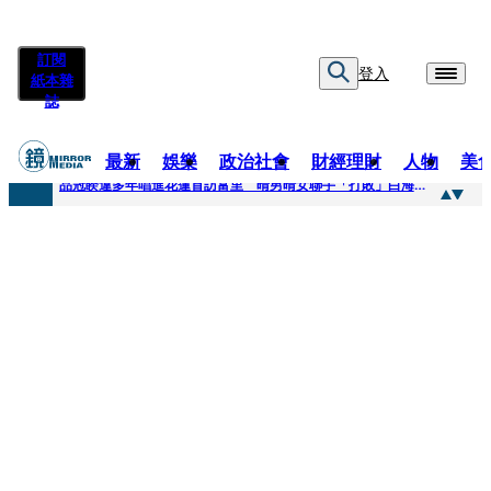
訂閱
登入
紙本雜
誌
最新
娛樂
政治社會
財經理財
人物
美
快訊
品冠睽違多年唱進花蓮首訪富里 晴男晴女聯手「打敗」白海豚颱風
快訊
【台中戰局特輯】何欣純支持度暴增 藍營民調老劇本急救援
快訊
natori再訪台北人氣爆棚 〈Overdose〉一響全場尖叫「I Love You Taipei」