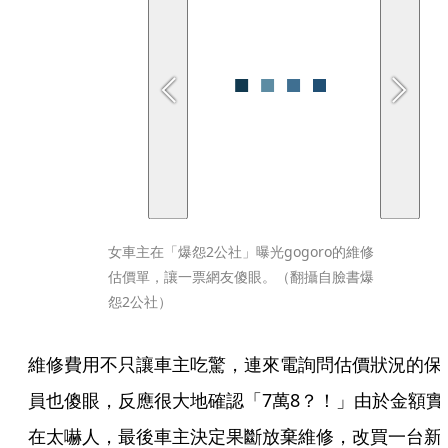
女車主在「爆怨2公社」曝光gogoro的維修
估價單，讓一票網友傻眼。（翻攝自臉書爆
怨2公社）
維修費用不只讓車主吃驚，連來電詢問估價狀況的保
員也傻眼，反應很大地確認「7萬8？！」由於金額實
在太嚇人，最後車主決定果斷放棄維修，改買一台新