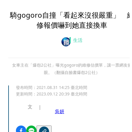
騎gogoro自撞「看起來沒很嚴重」 
修報價嚇到她直接換車
生活
女車主在「爆怨2公社」曝光gogoro的維修估價單，讓一票網友傻
眼。（翻攝自臉書爆怨2公社）
發布時間：
2021.08.31 14:25
臺北時間
更新時間：
2023.09.12 20:39
臺北時間
文
吳妍