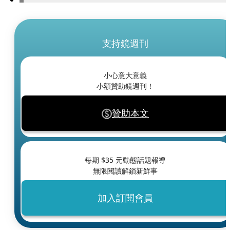
支持鏡週刊
小心意大意義
小額贊助鏡週刊！
贊助本文
每期 $
35
元動態話題報導
無限閱讀解鎖新鮮事
加入訂閱會員