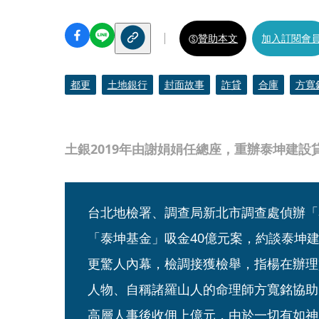
贊助本文
加入訂閱會
都更
土地銀行
封面故事
詐貸
合庫
方寬
土銀2019年由謝娟娟任總座，重辦泰坤建設
台北地檢署、調查局新北市調查處偵辦「
「泰坤基金」吸金40億元案，約談泰坤
更驚人內幕，檢調接獲檢舉，指楊在辦理
人物、自稱諸羅山人的命理師方寬銘協助
高層人事後收佣上億元，由於一切有如神