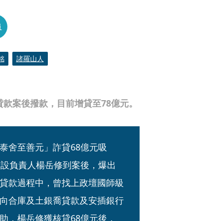
員
銘
諸羅山人
貸款案後撥款，目前增貸至78億元。
泰舍至善元」詐貸68億元吸
建設負責人楊岳修到案後，爆出
貸款過程中，曾找上政壇國師級
向合庫及土銀喬貸款及安插銀行
助，楊岳修獲核貸68億元後，