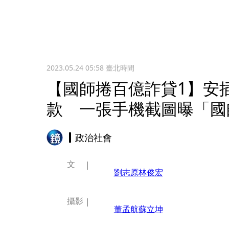
2023.05.24 05:58
臺北時間
【國師捲百億詐貸1】安
款 一張手機截圖曝「國
政治社會
文
劉志原
林俊宏
攝影
董孟航
蘇立坤