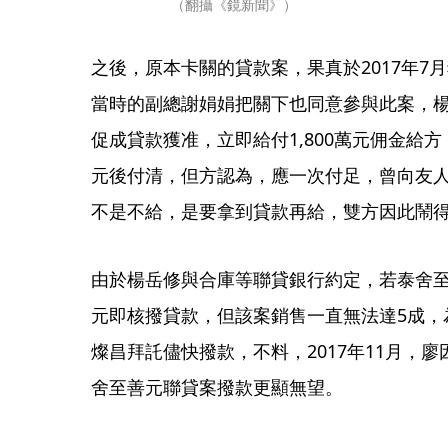
（翻攝《鏡新聞》）
之後，原本卡關的貸款案，果真於2017年7
當時的副總謝娟娟把關下也同意參與此案，
促成貸款獲准，立即給付1,800萬元佣金給方，
元後付清，但方認為，應一次付足，曾向友
不是不給，是要拿到貸款再給，雙方因此鬧
由於楊岳修與合庫等聯貸銀行約定，若泰舍至
元即核撥貸款，但該案銷售一直無法達5成，
燦昌拜託儘快撥款，不料，2017年11月，
舍至善元聯貸案撥款更顯無望。