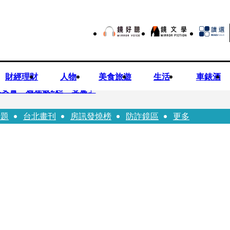
財經理財
人物
美食旅遊
生活
車錶酒
安警一週連破2起「雙駕」
話題
台北畫刊
房訊發燒榜
防詐鏡區
更多
夏浦洋組「神隊友」 邱以太、林亭莉熱血狂奔殺青淚崩
子告白「爸爸I LOVE YOU」 驚喜林志玲同步曝光父親節「披