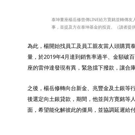
泰坤董座楊岳修曾傳LINE給方寛銘並轉傳
事，並提及方在泰坤基金的投資。（讀者提
為此，楊開始找員工及員工親友當人頭購買泰
量，於2019年4月達到銷售率過半、金額破
座的雷仲達發現有異，緊急擋下撥款，讓合
之後，楊岳修轉向台新金、兆豐金及土銀等
後選定向土銀貸款，期間，他並與方寛銘等人
面，希望能化解彼此的僵局，並協調延遲給付佣