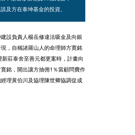
並談及方在泰坤基金的投資。
坤建設負責人楊岳修違法吸金及向銀
發現，自稱諸羅山人的命理師方寛銘
辦理新莊泰舍至善元都更案時，計畫向
寛銘，開出讓方抽佣1％當顧問費作
總經理黃伯川及協理陳世卿協調促成