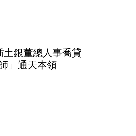
插土銀董總人事喬貸
師」通天本領