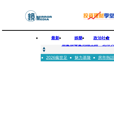
最新
娛樂
政治社會
快訊
酒駕加毒駕危險上路 北市大
2026瘋世足
快訊
魅力基隆
房市熱
Ozone黃文廷、FEniX
快訊
AKIRA台北唱到一半突收兒