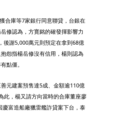
月獲合庫等7家銀行同意聯貸，台銀在
楊岳修認為，方寛銘的確發揮影響力
後謝5,000萬元則預定在拿到68億
人抱怨指楊岳修沒有信用，楊則認為
得有點僵。
善元建案預售達5成、金額逾110億
為此，楊又請方向當時的合庫董座廖
廖因慶富造船廠獵雷艦詐貸案下台，泰