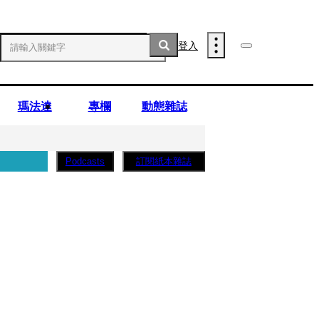
登入
瑪法達
專欄
動態雜誌
訂閱紙本雜誌
Podcasts
薩蛋糕」