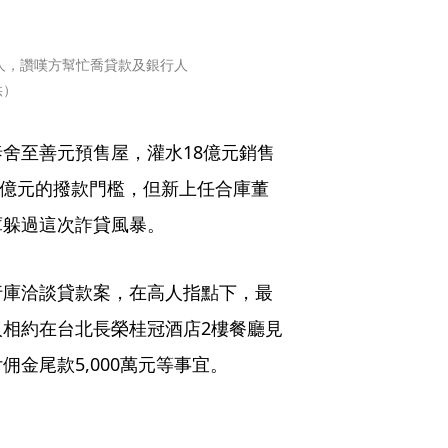
友人，讚嘆方幫忙喬貸款及銀行人
供）
舍至善元預售屋，灌水18億元銷售
百億元的撥款門檻，但新上任合庫董
庫躲過這次詐貸風暴。
行庫洽談貸款案，在高人指點下，最
相約在台北長榮桂冠酒店2樓餐廳見
金尾款5,000萬元等事宜。