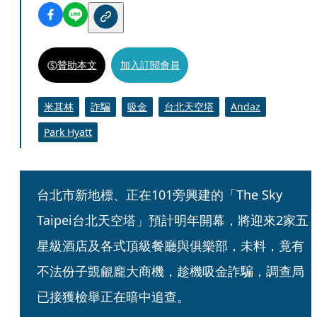
贊助本文
加入訂閱會員
米其林
詐騙
吸金
台北天空塔
Andaz
Park Hyatt
台北市新地標、正在101旁興建的「The Sky 
Taipei台北天空塔」預計明年開幕，將迎來2家五
星級酒店及各式頂級餐廳與俱樂部，未料，竟有
不法份子覬覦龐大商機，趁機吸金詐騙，調查局
已接獲檢舉正在暗中追查。