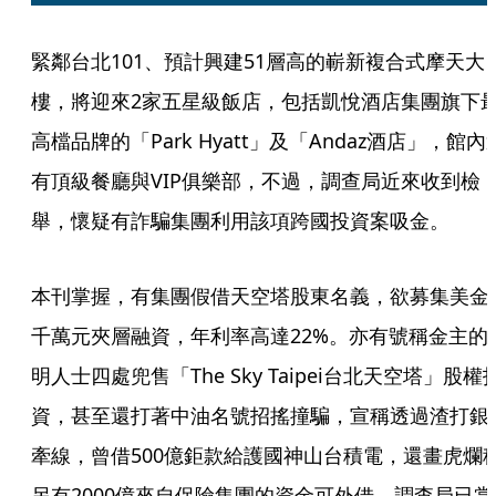
緊鄰台北101、預計興建51層高的嶄新複合式摩天大
樓，將迎來2家五星級飯店，包括凱悅酒店集團旗下
高檔品牌的「Park Hyatt」及「Andaz酒店」，館內
有頂級餐廳與VIP俱樂部，不過，調查局近來收到檢
舉，懷疑有詐騙集團利用該項跨國投資案吸金。
本刊掌握，有集團假借天空塔股東名義，欲募集美金
千萬元夾層融資，年利率高達22%。亦有號稱金主的
明人士四處兜售「The Sky Taipei台北天空塔」股權
資，甚至還打著中油名號招搖撞騙，宣稱透過渣打銀
牽線，曾借500億鉅款給護國神山台積電，還畫虎爛
另有2000億來自保險集團的資金可外借，調查局已掌