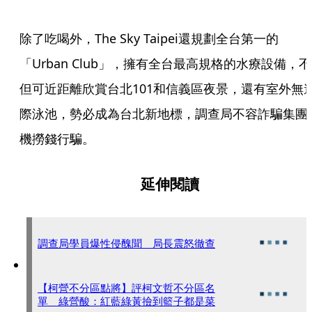
除了吃喝外，The Sky Taipei還規劃全台第一的
「Urban Club」，擁有全台最高規格的水療設備，不
但可近距離欣賞台北101和信義區夜景，還有室外無
際泳池，勢必成為台北新地標，調查局不容詐騙集團
機撈錢行騙。
延伸閱讀
調查局學員爆性侵醜聞 局長震怒徹查
【柯營不分區點將】評柯文哲不分區名
單 綠營酸：紅藍綠黃撿到籃子都是菜