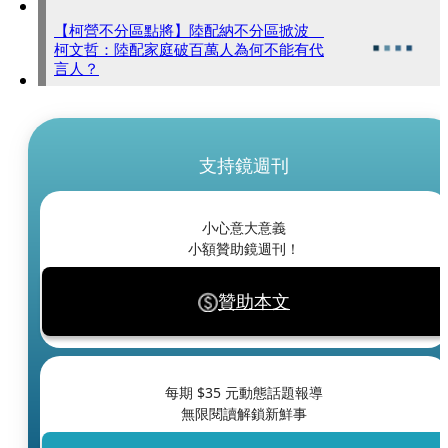
【柯營不分區點將】陸配納不分區掀波
柯文哲：陸配家庭破百萬人為何不能有代
言人？
支持鏡週刊
小心意大意義
小額贊助鏡週刊！
贊助本文
每期 $
35
元動態話題報導
無限閱讀解鎖新鮮事