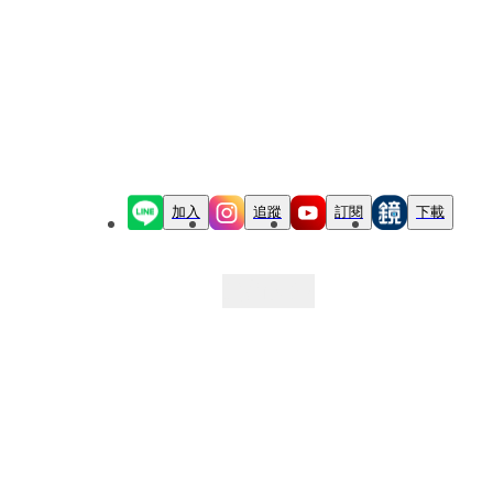
加入
追蹤
訂閱
下載
最新文章