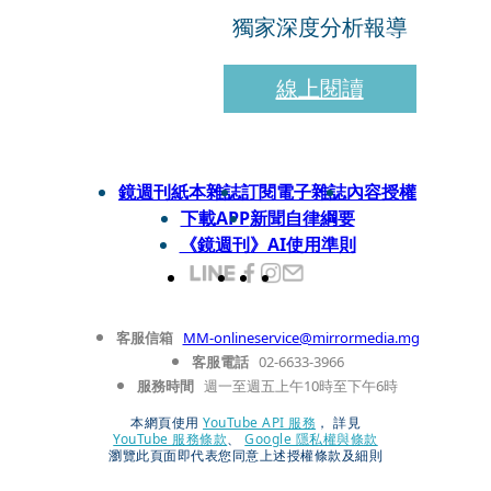
獨家深度分析報導
線上閱讀
鏡週刊紙本雜誌
訂閱電子雜誌
內容授權
下載APP
新聞自律綱要
《鏡週刊》AI使用準則
客服信箱
MM-onlineservice@mirrormedia.mg
客服電話
02-6633-3966
服務時間
週一至週五上午10時至下午6時
本網頁使用
YouTube API 服務
， 詳見
YouTube 服務條款
、
Google 隱私權與條款
瀏覽此頁面即代表您同意上述授權條款及細則