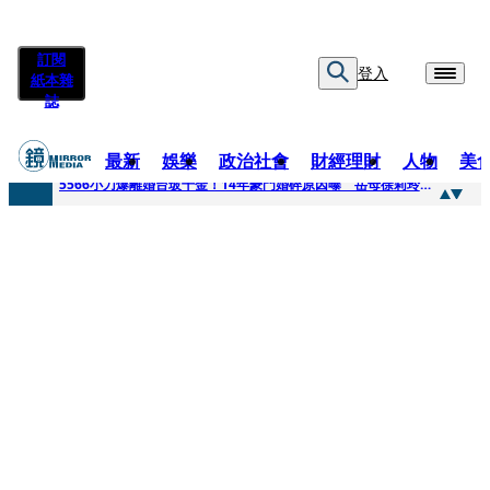
訂閱
登入
紙本雜
誌
最新
娛樂
政治社會
財經理財
人物
美
快訊
5566小刀爆離婚台玻千金！14年豪門婚碎原因曝 岳母徐莉玲風暴意外揭家族祕辛
快訊
徐莉玲喪子劇變／徐莉玲「巨大哀傷足不出戶」 解密長子身世
快訊
醫美偷拍案無影像網紅律師仍喊提告 學者：須具備侵權要件