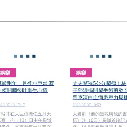
娛樂
娛樂
草蜢明年一月登小巨蛋 蔡
丈夫驚罹5公分腦瘤！林
一傑開腦後吐重生心情
子熙淚揭開腦手術煎熬 
翠克演白血病患壓力爆
026.07.13 17:17
2026.07.07 10:52
草蜢才在大巨蛋擔任五月天
大愛劇《他的靈魂與他的書
嘉賓，今（13）日中午舉辦
店》昨（6日）舉辦首映記
記者會，宣布明年一月將在
會，現場氣氛數度讓人鼻