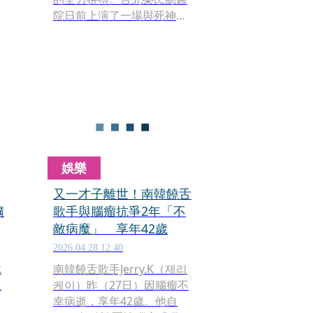
院日前上演了一場與死神賽
跑的溫馨奇蹟，1名懷孕29週
的年輕準媽媽，因腦瘤復發
合併出血，面臨顱內壓升高
及左側肢體無力的危急險
境。在病榻上承受劇痛的
她，為了降低早產併發症，
堅強地拒絕使用一般降腦壓
藥物，僅靠少量類固醇支
撐，心中只有一個「讓寶寶
娛樂
在肚子裡多待1分鐘，就多成
熟1分鐘」的無私信念。
又一才子離世！南韓饒舌
擴
歌手與腦瘤抗爭2年「不
敵病魔」 享年42歲
2026.04.28 12:40
成
南韓饒舌歌手Jerry.K（제리
患
케이）昨（27日）因腦瘤不
幸病逝，享年42歲。他自