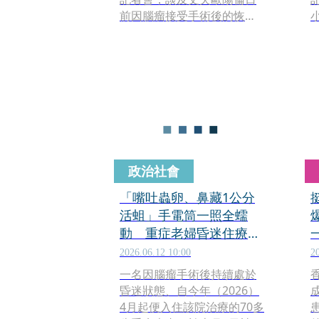
前因腦瘤接受手術後的恢復
小
情況，坦言至今仍在適應術
T
後生活。她透露，丈夫治療
後，突然有天一夕之間頭髮
幾乎掉光，洗完澡後突然變
成禿頭，讓夫妻倆都受到不
小衝擊，「頭髮就像灰燼一
樣一直飛走。」他也因此更
能體會癌症患者面對掉髮時
的心情，「如果今天是女
政治社會
生，要怎麼承受這件事。」
「嘴吐蟲卵、鼻藏1公分
活蛆」手電筒一照全蠕
動 重症老婦昏迷住療養
院...家屬探望爆離譜醜聞
2026.06.12 10:00
2
一名因腦瘤手術後持續處於
昏迷狀態、自今年（2026）
4月起便入住該院治療的70多