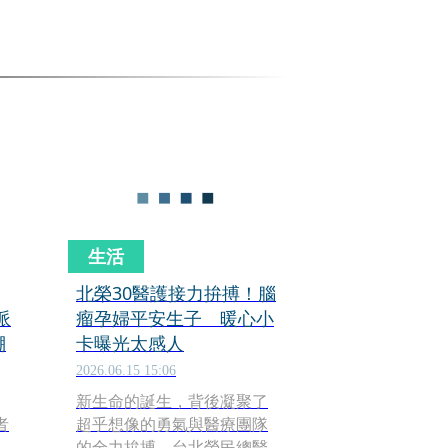
生活
北榮30醫護接力拚搏！腦
派
瘤孕婦平安生子 暖心小
棚
卡曝光太感人
2026.06.15 15:06
新生命的誕生，背後凝聚了
者
超乎想像的勇氣與醫療團隊
的全力拚搏。台北榮民總醫