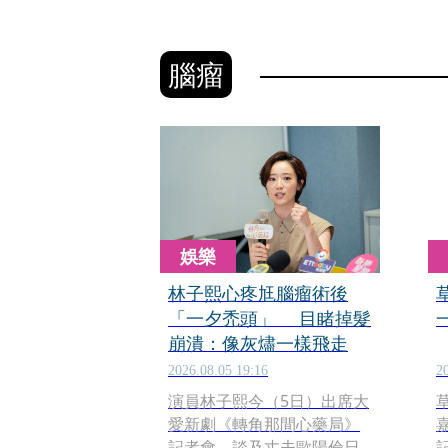
腦瘤
娛樂
林子熙心疼尪腦瘤術後
「一夕禿頭」 目睹掉髮
崩潰：像灰燼一樣飛走
2026.08.05 19:16
2
演員林子熙今（5日）出席大
愛新劇《轉角那間心藥局》
記者會，談及丈夫歐陽倫日