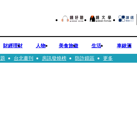
財經理財
人物
美食旅遊
生活
車錶酒
話題
台北畫刊
房訊發燒榜
防詐鏡區
更多