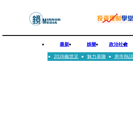
最新
娛樂
政治社會
2026瘋世足
魅力基隆
房市熱