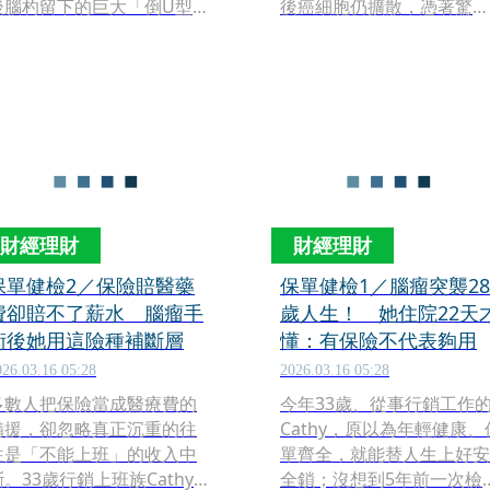
後腦杓留下的巨大「倒U型」
後癌細胞仍擴散，憑著驚人
手術傷口縫線照曾引發歌迷
意志力積極抗癌的他，近日
震驚。近期蔡一傑好不容易
被網友目擊在香港街頭一間
挺過考驗重返香港紅磡體育
平民茶餐廳，身形明顯消瘦
館開唱，未料近日卻有港媒
許多，讓粉絲相當心疼。
引述網友說法，指稱蔡一傑
在茶餐廳現身時「身形暴
瘦、難掩疲態」，甚至聳動
爆料其在腦部手術後「癌細
胞已擴散」。面對甚囂塵上
財經理財
財經理財
的健康惡化傳言，蔡一傑昨
（29日）不再隱忍，親自透
保單健檢2／保險賠醫藥
保單健檢1／腦瘤突襲28
過社群平台發聲反擊。
費卻賠不了薪水 腦瘤手
歲人生！ 她住院22天
術後她用這險種補斷層
懂：有保險不代表夠用
026.03.16 05:28
2026.03.16 05:28
多數人把保險當成醫療費的
今年33歲、從事行銷工作
備援，卻忽略真正沉重的往
Cathy，原以為年輕健康、
往是「不能上班」的收入中
單齊全，就能替人生上好安
斷。33歲行銷上班族Cathy
全鎖；沒想到5年前一次檢