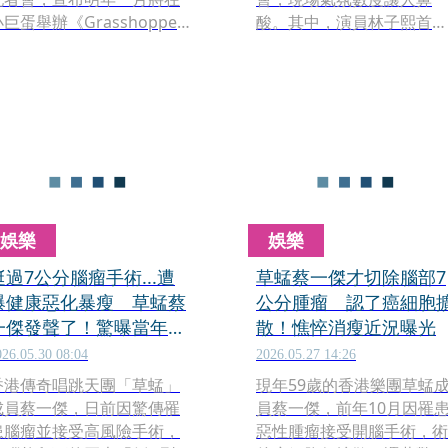
巨蛋舉辦《Grasshopper
酸。其中，演員林子熙首度
hree In Love》演唱會，而
公開分享演員丈夫歐陽倫今
成員之一蔡一傑更分享2024
年罹患腦瘤、緊急接受開腦
年罹患惡性腦瘤，接受開腦
手術的心路歷程，談及照護
手術切掉7公分腫瘤後的抗病
過程時忍不住哽咽落淚，令
歷程，他說：「我現在很健
人鼻酸。
康，大家放心。」
娛樂
娛樂
挺過7公分腦瘤手術...遭
草蜢蔡一傑才切除腦部7
爆健康惡化暴瘦 草蜢蔡
公分腫瘤 認了癌細胞
一傑發聲了！驚曝當年被
散！憔悴消瘦近況曝光
醫生宣告「癌細胞已擴
026.05.30 08:04
2026.05.27 14:26
散」
香港傳奇唱跳天團「草蜢」
現年59歲的香港樂團草蜢
成員蔡一傑，日前因驚傳罹
員蔡一傑，前年10月因罹
患腦瘤並接受高風險手術，
惡性腫瘤接受開腦手術，術