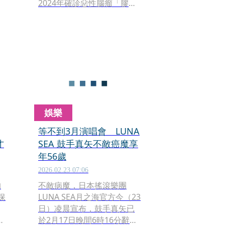
2024年確診惡性腦瘤「膠質
母細胞瘤」後持續治療約2
年，最終仍不敵病魔離世，
消息曝光後，歌迷與業界人
士紛紛湧入社群哀悼。
娛樂
等不到3月演唱會 LUNA
才
SEA 鼓手真矢不敵癌魔享
年56歲
2026.02.23 07:06
的
不敵病魔，日本搖滾樂團
保
LUNA SEA月之海官方今（23
日）凌晨宣布，鼓手真矢已
查
於2月17日晚間6時16分辭