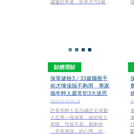
歲重症患者，於本月7日被前
來探視的家屬揭發令人震驚
的離譜照護疏失，引發社會
各界對照護機構衛生管理的
強烈質疑。
財經理財
保單健檢3／33歲腦瘤手
術才懂保險不夠用 專家
揭年輕人最常犯3大迷思
2026.03.16 05:28
2
許多年輕人在25歲左右規劃
人生第一張保單，由於收入
有限、預算不高，都抱持
「先有再說」的心態，但因