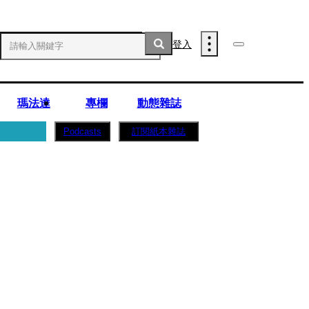
登入
瑪法達
專欄
動態雜誌
訂閱紙本雜誌
Podcasts