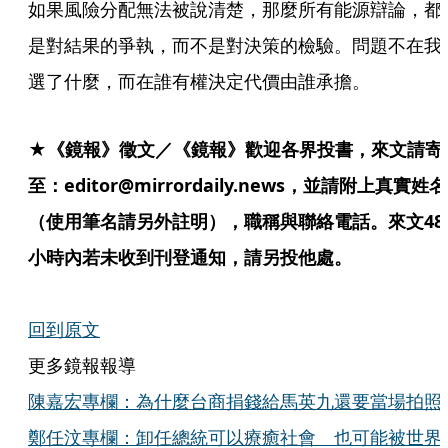
如果風險分配無法被說清楚，那麼所有能源辯論，都
是對結果的爭執，而不是對決策的檢驗。問題不在我
選了什麼，而在誰有權決定代價由誰承擔。
★《鏡報》徵文／《鏡報》歡迎各界投書，來文請寄
至：editor@mirrordaily.news，並請附上真實姓名
（使用筆名請另外註明），職稱與聯絡電話。來文48
小時內若未收到刊登通知，請另投他處。
回到原文
更多鏡報報導
陳嘉宏專欄：為什麼台商捐錢給馬英九還要當場拍照
鄭任汶專欄：卸任總統可以療癒社會 也可能被世界