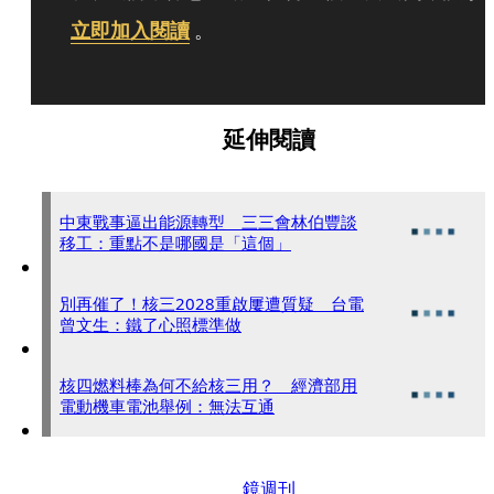
立即加入閱讀
。
延伸閱讀
中東戰事逼出能源轉型 三三會林伯豐談
移工：重點不是哪國是「這個」
別再催了！核三2028重啟屢遭質疑 台電
曾文生：鐵了心照標準做
核四燃料棒為何不給核三用？ 經濟部用
電動機車電池舉例：無法互通
鏡週刊