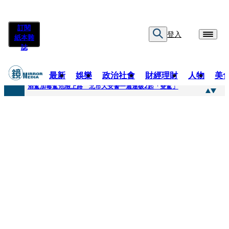
訂閱
登入
紙本雜
誌
最新
娛樂
政治社會
財經理財
人物
美
快訊
酒駕加毒駕危險上路 北市大安警一週連破2起「雙駕」
快訊
Ozone黃文廷、FEniX夏浦洋組「神隊友」 邱以太、林亭莉熱血狂奔殺青淚崩
快訊
AKIRA台北唱到一半突收兒子告白「爸爸I LOVE YOU」 驚喜林志玲同步曝光父親節「披薩蛋糕」