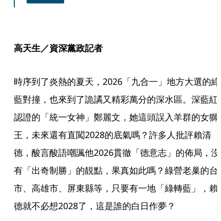
高天生／資深黨政記者
時序到了炎熱的夏天，2026「九合一」地方大選的綠
藍對撞，也來到了詭譎又精彩萬分的深水區。深藍紅
認證的「統一女神」鄭麗文，她這頭誤入羊群的女獅
王，未來還有直闖2028的底氣嗎？許多人批評賴清
德，酸言酸語嘲諷他2026貫徹「德意志」的佈局，沒
有「出奇制勝」的靚點，果真如此嗎？綠營老巢的台
市、高雄市、屏東縣等，只要有一地「綠轉藍」，賴
德就不必想2028了，這是誰的白日作夢？