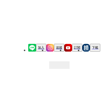
加入
追蹤
訂閱
下載
最新文章