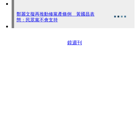
鄭麗文擬再推動修黨產條例 黃國昌表
態：民眾黨不會支持
鏡週刊