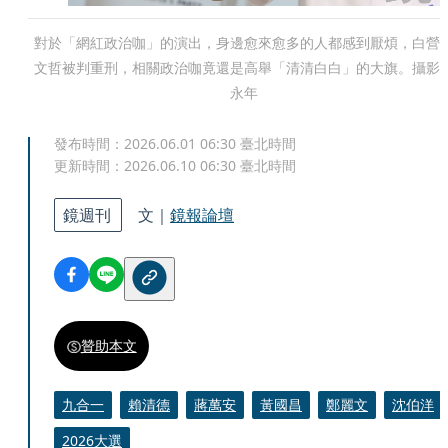
對於「網紅政治咖」的演出，身邊愈來愈多的人都感到厭煩，白營
文哲被判重刑，相關政治咖竟還是高舉「清清白白」的大旗。攝影
永年
發布時間：
2026.06.01 06:30
臺北時間
更新時間：
2026.06.10 06:30
臺北時間
鏡週刊
文｜
鏡報論壇
贊助本文
九合一
賴清德
蔣萬安
黃國昌
鄭麗文
沈伯洋
2026大選