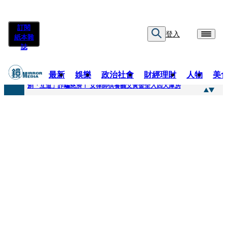
訂閱
登入
紙本雜
誌
最新
娛樂
政治社會
財經理財
人物
美
快訊
創「互道」詐騙慈濟！ 女律師供養義父黃金全入四大庫房
快訊
前時力黨魁表態「反對刪公視預算」 盼在野三思：改凍結處理受質疑項目
快訊
六強片齊聚桃影 小薰《祖先鬼》回桃影娘家 《長安的荔枝》桃影加映一票難求