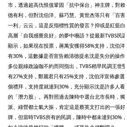
市，透過超高仇恨值鞏固「抗中保台」神主牌，對賴
德有利，但對沈伯洋、蘇巧慧、黃世杰等只有「百害
一利」云云，這是反指標性質的發言？抑或是紅藍白
高層「自我感覺良好」的夢中囈語？從最新TVBS民
顯示，如果現在投票，蔣萬安獲得58%支持，沈伯洋
有30%，這數據是否宣告賴清德提名沈是失分的操作
多位親綠政論咖不約而同指出，TVBS稍早民調王世
有27%支持，鄭麗君只有25%支持，沈伯洋宣佈參選
個禮拜，支持度就達到30%，充分顯示沈是許多人看
的「潛力股」。再對照過去陳時中選台北市長時，獨
派、綠營都士氣大振，肯定這是蔡英文打出的一張好
牌，但當時TVBS所有的民調，陳時中都未達到30%，