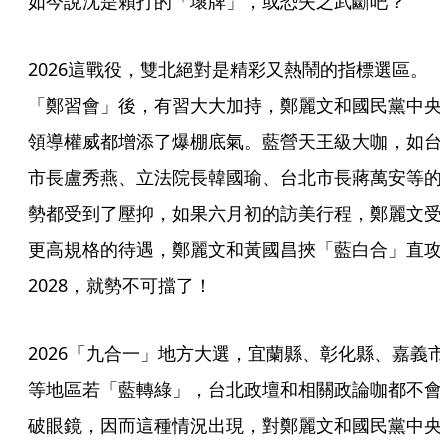
如今說沈是賴打的「壞牌」，或恐失之武斷吧？
2026這戰役，雙北絕對是精彩又熱鬧的指標選區。
「鄭習會」後，有習大大加持，鄭麗文和國民黨中央
領導權威都增添了爆棚底氣。藍營天王級大咖，如台
市長盧秀燕、立法院長韓國瑜、台北市長蔣萬安等的
勢都受到了壓抑，如果六月初的訪美行程，鄭麗文受
更高規格的待遇，鄭麗文和黃國昌挾「藍白合」直攻
2028，就勢不可擋了！
2026「九合一」地方大選，宜蘭縣、彰化縣、嘉義市
等地區若「藍轉綠」，台北政壇和相關政論咖都不會
破眼鏡，因而這種情況出現，對鄭麗文和國民黨中央