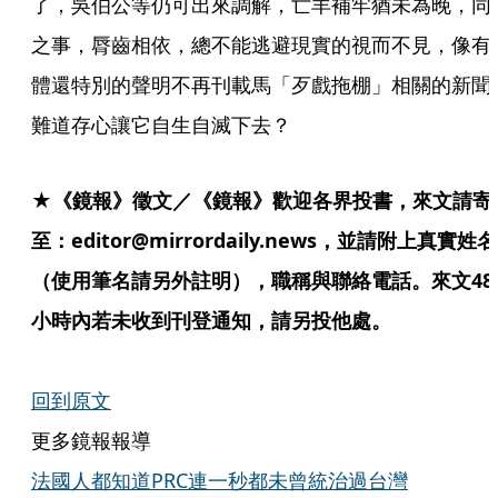
了，吳伯公等仍可出來調解，亡羊補牢猶未為晚，同
之事，脣齒相依，總不能逃避現實的視而不見，像有
體還特別的聲明不再刊載馬「歹戲拖棚」相關的新聞
難道存心讓它自生自滅下去？
★《鏡報》徵文／《鏡報》歡迎各界投書，來文請寄
至：editor@mirrordaily.news，並請附上真實姓名
（使用筆名請另外註明），職稱與聯絡電話。來文48
小時內若未收到刊登通知，請另投他處。
回到原文
更多鏡報報導
法國人都知道PRC連一秒都未曾統治過台灣