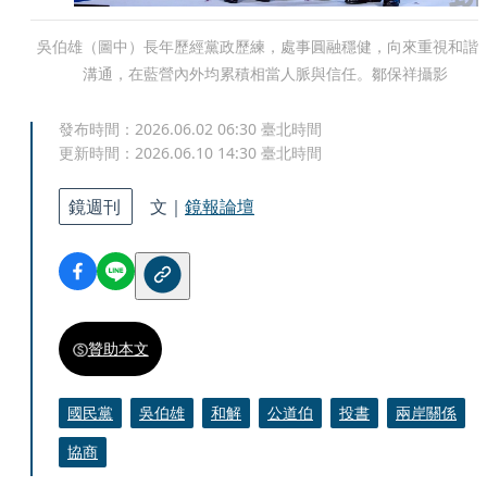
吳伯雄（圖中）長年歷經黨政歷練，處事圓融穩健，向來重視和諧
溝通，在藍營內外均累積相當人脈與信任。鄒保祥攝影
發布時間：
2026.06.02 06:30
臺北時間
更新時間：
2026.06.10 14:30
臺北時間
鏡週刊
文｜
鏡報論壇
贊助本文
國民黨
吳伯雄
和解
公道伯
投書
兩岸關係
協商