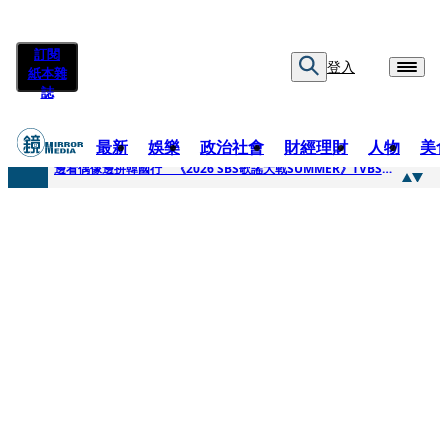
訂閱
登入
紙本雜
誌
最新
娛樂
政治社會
財經理財
人物
美
快訊
邊看偶像邊拚韓國行 《2026 SBS歌謠大戰SUMMER》TVBS直播祭追星福利
快訊
代誌大條火急跳船？ 宏碁派任李文詳接掌兆基屋管2天就喊撤出！
快訊
一句「請回去坐好」 特教生持斷掃把戳女代課老師眼睛大失血近失明