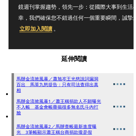
鏡週刊掌握趨勢，領先一步：從國際大事到生活
幸，我們確保您不錯過任何一個重要瞬間，誠摯
立即加入閱讀
。
延伸閱讀
馬辦金流掀風暴／蕭旭岑王光慈說詞漏洞
百出 馬英九怒提告：只有司法查得出真
相
馬辦金流掀風暴1／蕭王稱捐款人不願曝光
不入帳 基金會帳冊揭很多無名氏斗內打
臉
馬辦金流掀風暴2／馬辦查帳最新進度曝
光 3筆帳顯示蕭王稱台商捐款攏是假